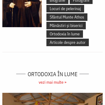
Biografie
Fotografii
Locuri de pelerinaj
Sfântul Munte Athos
Mănăstiri și biserici
Ortodoxia în lume
Articole despre autor
ORTODOXIA ÎN LUME
vezi mai multe »