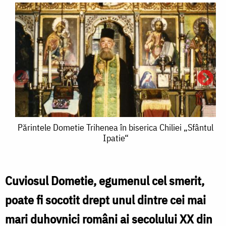
Părintele
Părintele Dometie Trihenea în biserica Chiliei „Sfântul
Ipatie“
Dometie
C
Trihenea
în
Cuviosul Dometie, egumenul cel smerit,
T
biserica
poate fi socotit drept unul dintre cei mai
Chiliei
mari duhovnici români ai secolului XX din