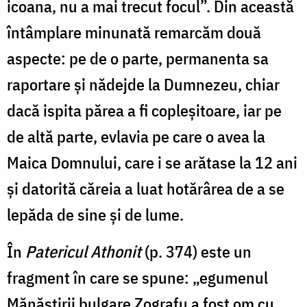
icoana, nu a mai trecut focul”. Din această
întâmplare minunată remarcăm două
aspecte: pe de o parte, permanenta sa
raportare și nădejde la Dumnezeu, chiar
dacă ispita părea a fi copleșitoare, iar pe
de altă parte, evlavia pe care o avea la
Maica Domnului, care i se arătase la 12 ani
și datorită căreia a luat hotărârea de a se
lepăda de sine și de lume.
În
Patericul Athonit
(p. 374) este un
fragment în care se spune: „egumenul
Mănăstirii bulgare Zografu a fost om cu