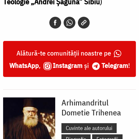
Teologie „Andrei Șaguna” Sibiu
)
Alătură-te comunității noastre pe
WhatsApp
,
Instagram
și
Telegram
!
Arhimandritul
Dometie Trihenea
Cuvinte ale autorului