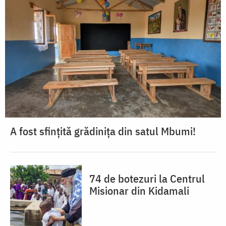
A fost sfințită grădinița din satul Mbumi!
74 de botezuri la Centrul
Misionar din Kidamali