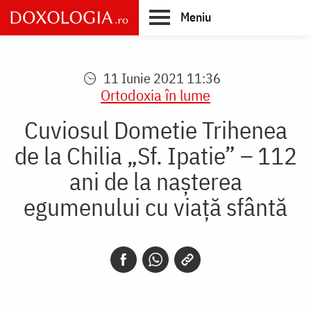
Skip
Meniu
to
main
Main
content
navigation
11 Iunie 2021 11:36
Ortodoxia în lume
Cuviosul Dometie Trihenea
de la Chilia „Sf. Ipatie” – 112
ani de la nașterea
egumenului cu viață sfântă