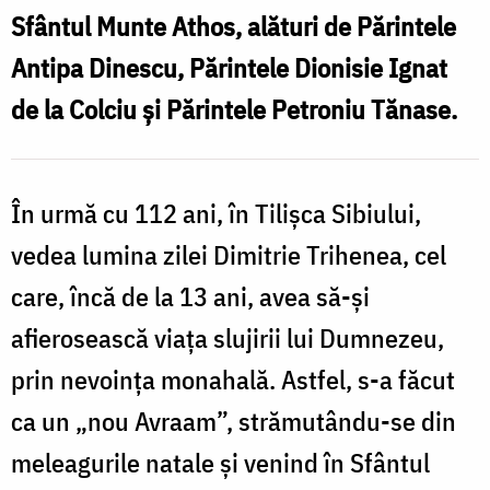
l
„Sfântul
Sfântul Munte Athos, alături de Părintele
C
Ipatie“
Antipa Dinescu, Părintele Dionisie Ignat
„
de la Colciu și Părintele Petroniu Tănase.
I
În urmă cu 112 ani, în Tilișca Sibiului,
a
vedea lumina zilei Dimitrie Trihenea, cel
care, încă de la 13 ani, avea să-și
l
afierosească viața slujirii lui Dumnezeu,
prin nevoința monahală. Astfel, s-a făcut
ca un „nou Avraam”, strămutându-se din
v
meleagurile natale și venind în Sfântul