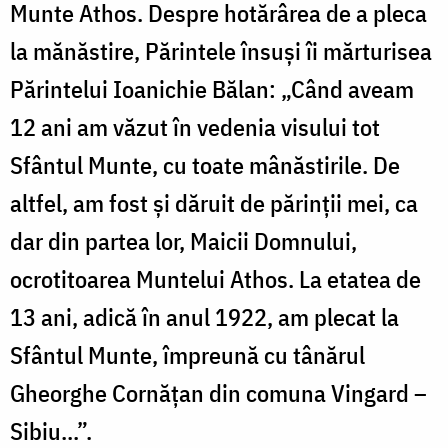
s
Munte Athos. Despre hotărârea de a pleca
la mănăstire, Părintele însuși îi mărturisea
Părintelui Ioanichie Bălan: „Când aveam
12 ani am văzut în vedenia visului tot
Sfântul Munte, cu toate mânăstirile. De
altfel, am fost și dăruit de părinții mei, ca
dar din partea lor, Maicii Domnului,
ocrotitoarea Muntelui Athos. La etatea de
13 ani, adică în anul 1922, am plecat la
Sfântul Munte, împreună cu tânărul
Gheorghe Cornățan din comuna Vingard –
Sibiu...”.