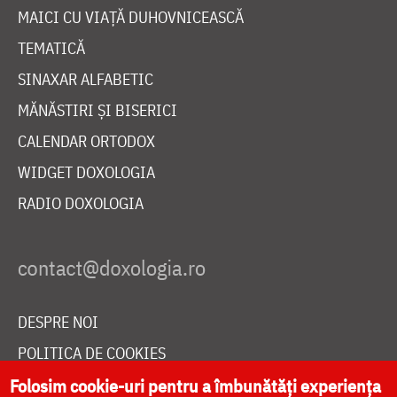
MAICI CU VIAȚĂ DUHOVNICEASCĂ
TEMATICĂ
SINAXAR ALFABETIC
MĂNĂSTIRI ȘI BISERICI
CALENDAR ORTODOX
WIDGET DOXOLOGIA
RADIO DOXOLOGIA
DESPRE NOI
POLITICA DE COOKIES
Folosim cookie-uri pentru a îmbunătăți experiența
DONEAZĂ ONLINE PENTRU CATEDRALA NAȚIONALĂ