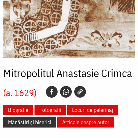
Mitropolitul Anastasie Crimca
(a. 1629)
Biografie
Fotografii
Locuri de pelerinaj
Mănăstiri și biserici
Articole despre autor