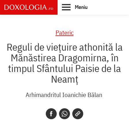
Skip
Meniu
to
main
Main
content
navigation
Pateric
Reguli de viețuire athonită la
Mănăstirea Dragomirna, în
timpul Sfântului Paisie de la
Neamț
Arhimandritul Ioanichie Bălan