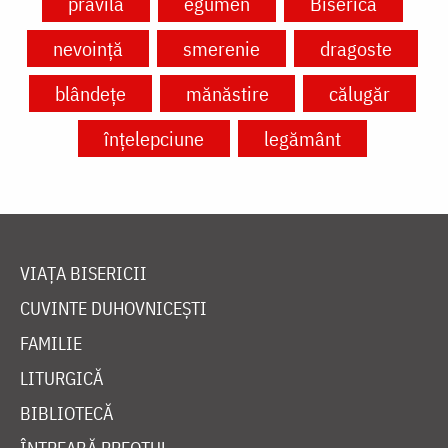
pravilă
egumen
Biserică
nevoință
smerenie
dragoste
blândețe
mănăstire
călugăr
înțelepciune
legământ
VIAȚA BISERICII
CUVINTE DUHOVNICEȘTI
FAMILIE
LITURGICĂ
BIBLIOTECĂ