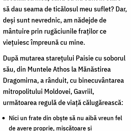
să dau seama de ticălosul meu suflet? Dar,
deşi sunt nevrednic, am nădejde de
mântuire prin rugăciunile fraţilor ce
vieţuiesc împreună cu mine.
După mutarea stareţului Paisie cu soborul
său, din Muntele Athos la Mănăstirea
Dragomirna, a rânduit, cu binecuvântarea
mitropolitului Moldovei, Gavriil,
următoarea regulă de viaţă călugărească:
Nici un frate din obşte să nu aibă vreun fel
de avere proprie, mişcătoare şi