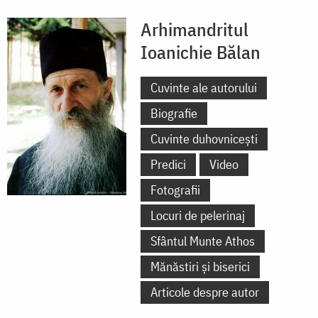
Arhimandritul
Ioanichie Bălan
Cuvinte ale autorului
Biografie
Cuvinte duhovnicești
Predici
Video
Fotografii
Locuri de pelerinaj
Sfântul Munte Athos
Mănăstiri și biserici
Articole despre autor