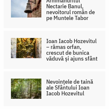
Arhimandritul
Nectarie Banul,
nevoitorul român de
pe Muntele Tabor
Ioan Iacob Hozevitul
– rămas orfan,
crescut de bunica
văduvă și ajuns sfânt
Nevoințele de taină
ale Sfântului Ioan
Iacob Hozevitul