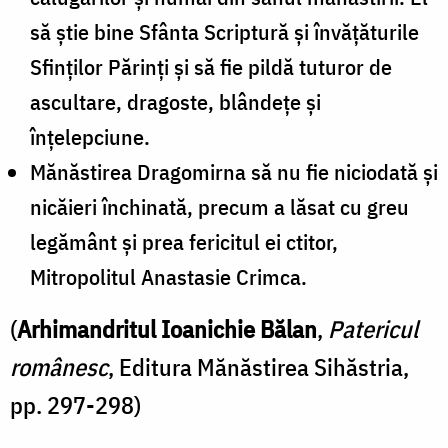
să ştie bine Sfânta Scriptură şi învăţăturile
Sfinţilor Părinţi şi să fie pildă tuturor de
ascultare, dragoste, blândeţe şi
înţelepciune.
Mănăstirea Dragomirna să nu fie niciodată şi
nicăieri închinată, precum a lăsat cu greu
legământ şi prea fericitul ei ctitor,
Mitropolitul Anastasie Crimca.
(
Arhimandritul Ioanichie Bălan
,
Patericul
românesc
, Editura Mănăstirea Sihăstria,
pp. 297-298)