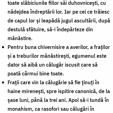
toate slăbiciunile fiilor săi duhovniceşti, cu
nădejdea îndreptării lor. Iar pe cei ce trăiesc
de capul lor şi leapădă jugul ascultării, după
destulă sfătuire, să-i îndepărteze din
mănăstire.
Pentru buna chivernisire a averilor, a fraţilor
şi a treburilor mănăstireşti, egumenul este
dator să aibă un călugăr iscusit care să
poată cârmui bine toate.
Fraţii care vin la călugărie să fie ţinuţi în
haine mireneşti, spre ispitire canonică, de la
şase luni, până la trei ani. Apoi să-i tundă în
monahism, ca rasofori sau călugări în