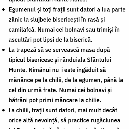
Egumenul şi toţi fraţii sunt datori a lua parte
zilnic la slujbele bisericeşti în rasă şi
camilafcă. Numai cei bolnavi sau trimişi în
ascultări pot lipsi de la biserică.
La trapeză să se servească masa după
tipicul bisericesc şi rânduiala Sfântului
Munte. Nimănui nu-i este îngăduit să
mănânce pe la chilii, de la egumen, până la
cel din urmă frate. Numai cei bolnavi şi
bătrâni pot primi mâncare la chilie.
La chilii, fraţii sunt datori, mai mult decât
orice altă nevoinţă, să practice rugăciunea