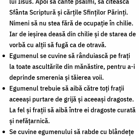
lui Iisus. Apoi să cânte psalmi, să citească
Sfânta Scriptură şi cărţile Sfinţilor Părinţi.
Nimeni să nu stea fără de ocupaţie în chilie.
Iar de ieşirea deasă din chilie şi de starea de
vorbă cu alţii să fugă ca de otravă.
Egumenul se cuvine să rânduiască pe fraţi
la toate ascultările din mănăstire, pentru a-i
deprinde smerenia şi tăierea voii.
Egumenul trebuie să aibă către toţi fraţii
aceeaşi purtare de grijă şi aceeaşi dragoste.
La fel şi fraţii să aibă între ei dragoste curată
şi nefăţarnică.
Se cuvine egumenului să rabde cu blândeţe