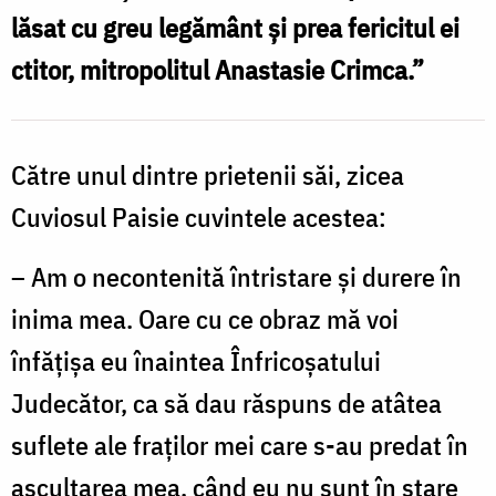
Florentina
lăsat cu greu legământ şi prea fericitul ei
Mardari
ctitor, mitropolitul Anastasie Crimca.”
Către unul dintre prietenii săi, zicea
Cuviosul Paisie cuvintele acestea:
– Am o necontenită întristare şi durere în
inima mea. Oare cu ce obraz mă voi
înfăţişa eu înaintea Înfricoşatului
Judecător, ca să dau răspuns de atâtea
suflete ale fraţilor mei care s-au predat în
ascultarea mea, când eu nu sunt în stare