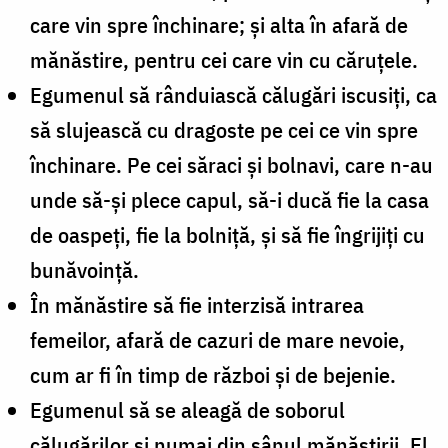
care vin spre închinare; şi alta în afară de
mănăstire, pentru cei care vin cu căruţele.
Egumenul să rânduiască călugări iscusiţi, ca
să slujească cu dragoste pe cei ce vin spre
închinare. Pe cei săraci şi bolnavi, care n-au
unde să-şi plece capul, să-i ducă fie la casa
de oaspeţi, fie la bolniţă, şi să fie îngrijiţi cu
bunăvoinţă.
În mănăstire să fie interzisă intrarea
femeilor, afară de cazuri de mare nevoie,
cum ar fi în timp de război şi de bejenie.
Egumenul să se aleagă de soborul
călugărilor şi numai din sânul mănăstirii. El