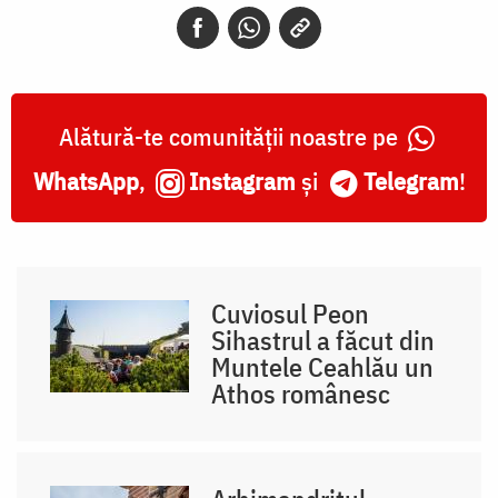
Alătură-te comunității noastre pe
WhatsApp
,
Instagram
și
Telegram
!
Cuviosul Peon
Sihastrul a făcut din
Muntele Ceahlău un
Athos românesc