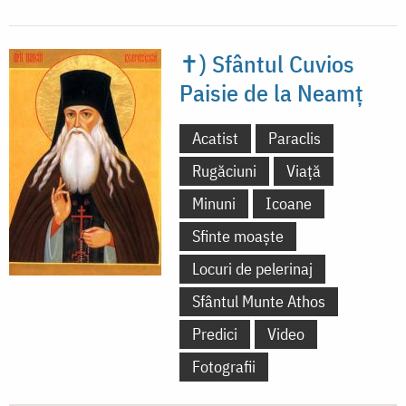
✝) Sfântul Cuvios
Paisie de la Neamț
Acatist
Paraclis
Rugăciuni
Viață
Minuni
Icoane
Sfinte moaște
Locuri de pelerinaj
Sfântul Munte Athos
Predici
Video
Fotografii