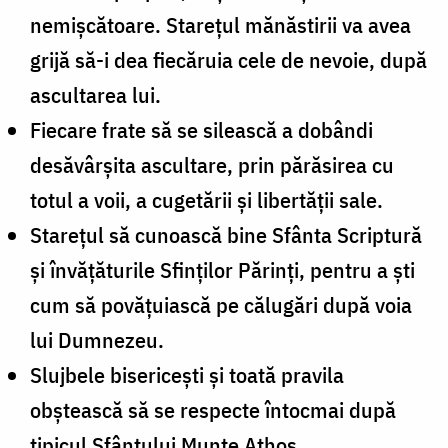
nemişcătoare. Stareţul mănăstirii va avea
grijă să-i dea fiecăruia cele de nevoie, după
ascultarea lui.
Fiecare frate să se silească a dobândi
desăvârşita ascultare, prin părăsirea cu
totul a voii, a cugetării şi libertăţii sale.
Stareţul să cunoască bine Sfânta Scriptură
şi învăţăturile Sfinţilor Părinţi, pentru a şti
cum să povăţuiască pe călugări după voia
lui Dumnezeu.
Slujbele bisericeşti şi toată pravila
obştească să se respecte întocmai după
tipicul Sfântului Munte Athos.