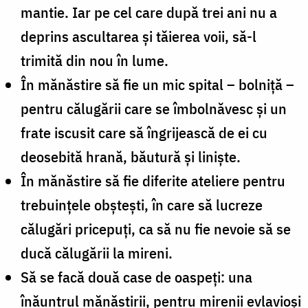
mantie. Iar pe cel care după trei ani nu a
deprins ascultarea şi tăierea voii, să-l
trimită din nou în lume.
În mănăstire să fie un mic spital – bolniţă –
pentru călugării care se îmbolnăvesc şi un
frate iscusit care să îngrijească de ei cu
deosebită hrană, băutură şi linişte.
În mănăstire să fie diferite ateliere pentru
trebuinţele obşteşti, în care să lucreze
călugări pricepuţi, ca să nu fie nevoie să se
ducă călugării la mireni.
Să se facă două case de oaspeţi: una
înăuntrul mănăstirii, pentru mirenii evlavioşi