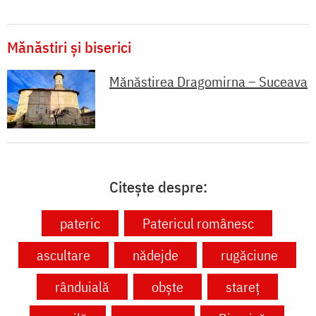
Mănăstiri și biserici
Mănăstirea Dragomirna – Suceava
Citește despre:
pateric
Patericul românesc
ascultare
nădejde
rugăciune
rânduială
obște
stareț