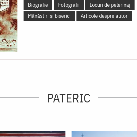
Biografie
Fotografii
Locuri de pelerinaj
Mănăstiri și biserici
Articole despre autor
PATERIC