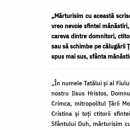
Anastasie
Crimca
„Mărturisim cu această scris
(de
vreo nevoie sfintei mănăstiri
la
careva dintre domnitori, ctit
1610)
sau să schimbe pe călugării Ţ
/
spus mai sus, sfânta mănăstire
Foto:
Oana
„În numele Tatălui şi al Fiulu
Nechifor
nostru Iisus Hristos, Domnul
Crimca, mitropolitul Ţării Mo
Cristina şi toţi ctitorii sf
Sfântului Duh, mărturisim c