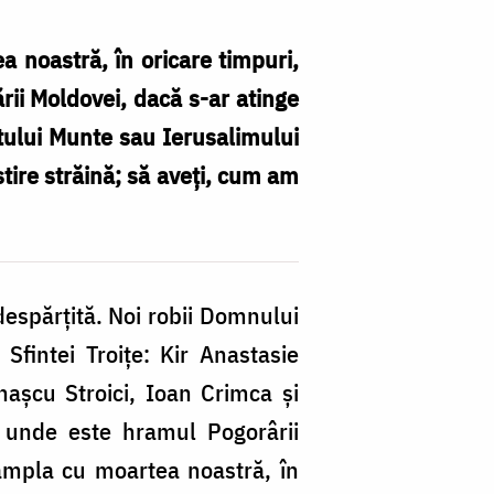
 noastră, în oricare timpuri,
rii Moldovei, dacă s-ar atinge
ntului Munte sau Ierusalimului
tire străină; să aveţi, cum am
edespărţită. Noi robii Domnului
Sfintei Troiţe: Kir Anastasie
onaşcu Stroici, Ioan Crimca şi
a, unde este hramul Pogorârii
âmpla cu moartea noastră, în