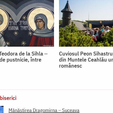
Teodora de la Sihla ‒
Cuviosul Peon Sihastrul
de pustnicie, între
din Muntele Ceahlău u
românesc
biserici
Mănăstirea Dragomirna – Suceava