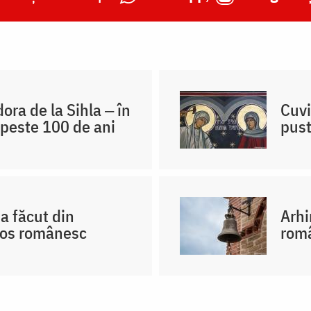
ra de la Sihla ‒ în
Cuvi
 peste 100 de ani
pust
a făcut din
Arhi
hos românesc
româ