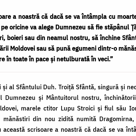
oare a noastră că dacă se va întâmpla cu moartea
, pe oricine va alege Dumnezeu să fie stăpânul Ţă
ori, boieri sau din neamul nostru, să închine Sfâ
ării Moldovei sau să pună egumeni dintr-o mănăs
 în toate în pace şi netulburată în veci.”
i şi al Sfântului Duh. Troiţă Sfântă, singură şi n
 Dumnezeu şi Mântuitorul nostru, închinătorii 
ldovei, marele ctitor Lupu Stroici şi fiul său I
intei mănăstiri din nou zidită numită Dragomirn
u această scrisoare a noastră că dacă se va înt