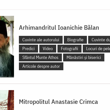
Arhimandritul Ioanichie Bălan
Cuvinte ale autorului
Biografie
Cuvinte d
Predici
Video
Fotografii
Locuri de pel
Sfântul Munte Athos
Mănăstiri și biserici
Articole despre autor
Mitropolitul Anastasie Crimca