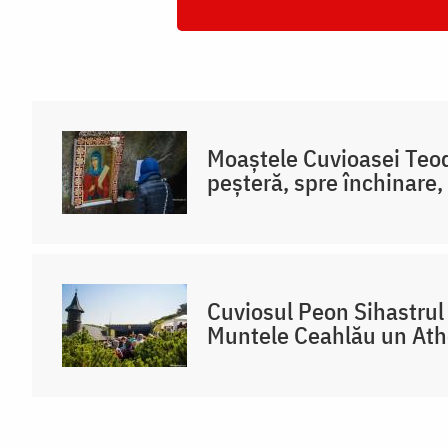
Moaștele Cuvioasei Teodo
peșteră, spre închinare,
Cuviosul Peon Sihastrul 
Muntele Ceahlău un At