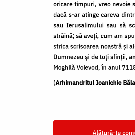
oricare timpuri, vreo nevoie 
dacă s-ar atinge careva dintr
sau Ierusalimului sau să s
străină; să aveţi, cum am spus
strica scrisoarea noastră şi a
Dumnezeu şi de toţi sfinţii, a
Moghilă Voievod, în anul 7118
(
Arhimandritul Ioanichie Băl
Alătură-te comu