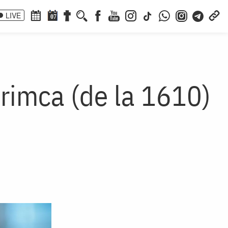
LIVE
07
Crimca (de la 1610)