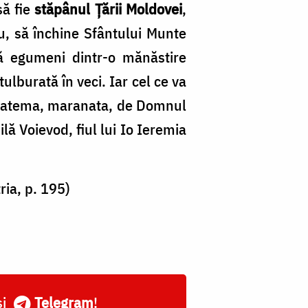
să fie
stăpânul Ţării Moldovei
,
ru, să închine Sfântului Munte
ă egumeni dintr-o mănăstire
ulburată în veci. Iar cel ce va
t, anatema, maranata, de Domnul
lă Voievod, fiul lui Io Ieremia
ria, p. 195)
și
Telegram
!