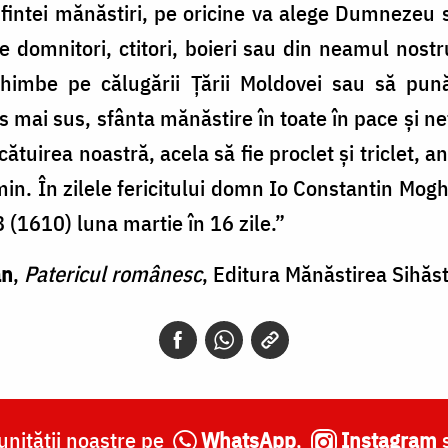
sfintei mănăstiri, pe oricine va alege Dumnezeu 
e domnitori, ctitori, boieri sau din neamul nost
chimbe pe călugării Ţării Moldovei sau să pun
 mai sus, sfânta mănăstire în toate în pace şi net
lcătuirea noastră, acela să fie proclet şi tricle
min. În zilele fericitului domn Io Constantin Moghi
 (1610) luna martie în 16 zile.”
an
,
Patericul românesc
, Editura Mănăstirea Sihăst
nității noastre pe
WhatsApp
,
Instagram