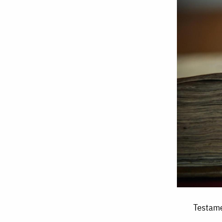
Testamentul
Testame
Mitropolitului