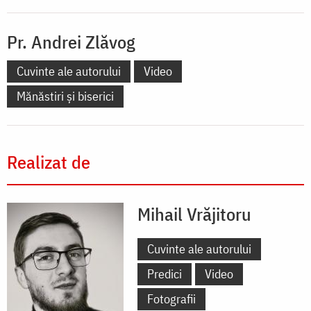
Pr. Andrei Zlăvog
Cuvinte ale autorului
Video
Mănăstiri și biserici
Realizat de
Mihail Vrăjitoru
Cuvinte ale autorului
Predici
Video
Fotografii