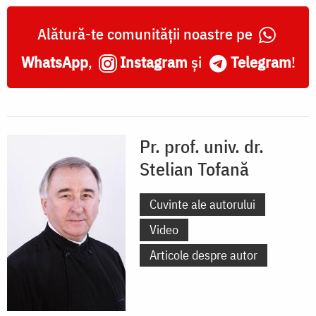
Alătură-te comunității noastre pe
WhatsApp
,
Instagram
și
Telegram
!
Pr. prof. univ. dr.
Stelian Tofană
Cuvinte ale autorului
Video
Articole despre autor