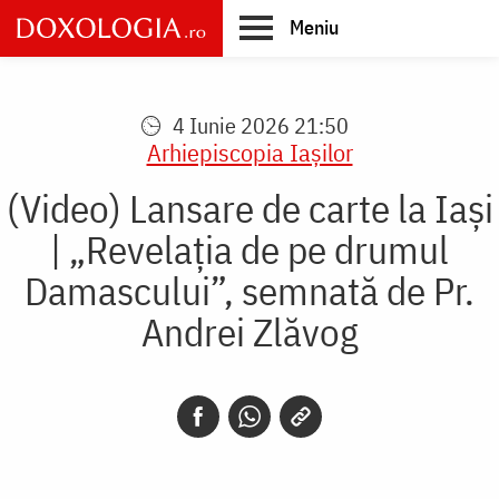
Skip
Meniu
to
main
Main
content
navigation
4 Iunie 2026 21:50
Arhiepiscopia Iaşilor
(Video) Lansare de carte la Iași
| „Revelația de pe drumul
Damascului”, semnată de Pr.
Andrei Zlăvog