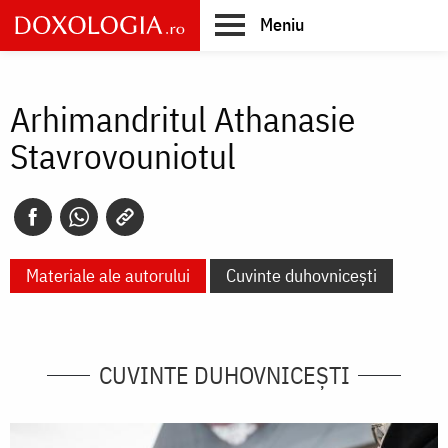
Skip
Meniu
to
main
Main
content
navigation
Arhimandritul Athanasie
Stavrovouniotul
Materiale ale autorului
Cuvinte duhovnicești
CUVINTE DUHOVNICEȘTI