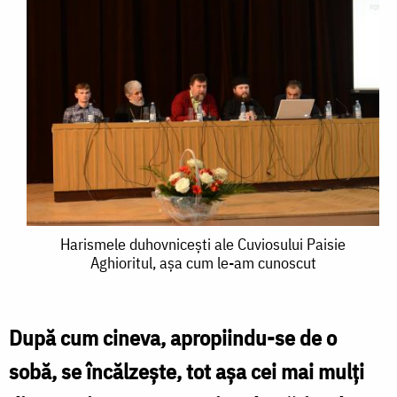
Harismele
Harismele duhovnicești ale Cuviosului Paisie
Aghioritul, așa cum le-am cunoscut
duhovnicești
ale
Cuviosului
După cum cineva, apropiindu-se de o
Paisie
sobă, se încălzeşte, tot aşa cei mai mulţi
Aghioritul,