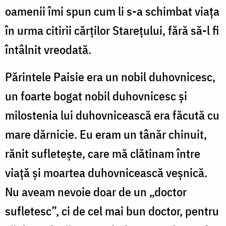
oamenii îmi spun cum li s-a schimbat viaţa
în urma citirii cărţilor Stareţului, fără să-l fi
întâlnit vreodată.
Părintele Paisie era un nobil duhovnicesc,
un foarte bogat nobil duhovnicesc şi
milostenia lui duhovnicească era făcută cu
mare dărnicie. Eu eram un tânăr chinuit,
rănit sufleteşte, care mă clătinam între
viaţă şi moartea duhovnicească veşnică.
Nu aveam nevoie doar de un „doctor
sufletesc”, ci de cel mai bun doctor, pentru