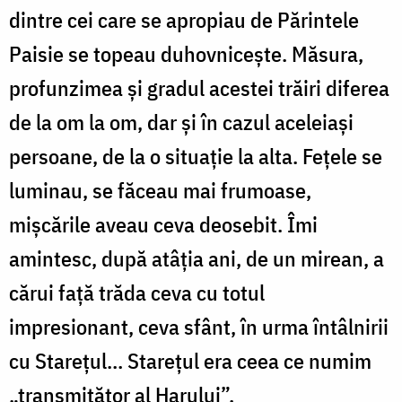
dintre cei care se apropiau de Părintele
Paisie se topeau duhovniceşte. Măsura,
profunzimea şi gradul acestei trăiri diferea
de la om la om, dar şi în cazul aceleiaşi
persoane, de la o situaţie la alta. Feţele se
luminau, se făceau mai frumoase,
mişcările aveau ceva deosebit. Îmi
amintesc, după atâţia ani, de un mirean, a
cărui faţă trăda ceva cu totul
impresionant, ceva sfânt, în urma întâlnirii
cu Stareţul… Stareţul era ceea ce numim
„transmiţător al Harului”.