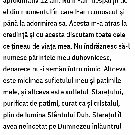
el din momentul în care l-am cunoscut şi
până la adormirea sa. Acesta m-a atras la
credinţă şi cu acesta discutam toate cele
ce ţineau de viaţa mea. Nu îndrăznesc să-l
numesc părintele meu duhovnicesc,
deoarece nu-i semăn întru nimic. Altceva
este micimea sufletului meu şi patimile
mele, şi altceva este sufletul Stareţului,
purificat de patimi, curat ca şi cristalul,
plin de lumina Sfântului Duh. Stareţul îl
avea neîncetat pe Dumnezeu înlăuntrul