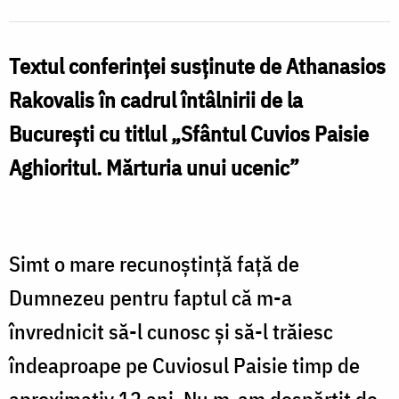
Textul conferinței susținute de Athanasios
Rakovalis în cadrul întâlnirii de la
București cu titlul „Sfântul Cuvios Paisie
Aghioritul. Mărturia unui ucenic”
Simt o mare recunoştinţă faţă de
Dumnezeu pentru faptul că m-a
învrednicit să-l cunosc şi să-l trăiesc
îndeaproape pe Cuviosul Paisie timp de
aproximativ 12 ani. Nu m-am despărţit de