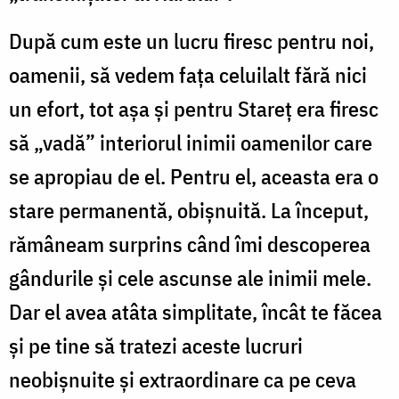
După cum este un lucru firesc pentru noi,
oamenii, să vedem faţa celuilalt fără nici
un efort, tot aşa şi pentru Stareţ era firesc
să „vadă” interiorul inimii oamenilor care
se apropiau de el. Pentru el, aceasta era o
stare permanentă, obişnuită. La început,
rămâneam surprins când îmi descoperea
gândurile şi cele ascunse ale inimii mele.
Dar el avea atâta simplitate, încât te făcea
şi pe tine să tratezi aceste lucruri
neobişnuite şi extraordinare ca pe ceva