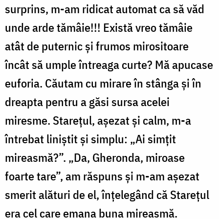
surprins, m-am ridicat automat ca să văd
unde arde tămâie!!! Există vreo tămâie
atât de puternic şi frumos mirositoare
încât să umple întreaga curte? Mă apucase
euforia. Căutam cu mirare în stânga şi în
dreapta pentru a găsi sursa acelei
miresme. Stareţul, aşezat şi calm, m-a
întrebat liniştit şi simplu: „Ai simţit
mireasmă?”. „Da, Gheronda, miroase
foarte tare”, am răspuns şi m-am aşezat
smerit alături de el, înţelegând că Stareţul
era cel care emana buna mireasmă.