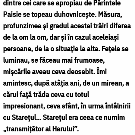
dintre cei care se apropiau de Părintele
așa
Paisie se topeau duhovniceşte. Măsura,
cum
profunzimea şi gradul acestei trăiri diferea
le-
de la om la om, dar şi în cazul aceleiaşi
am
persoane, de la o situaţie la alta. Feţele se
cunoscut
luminau, se făceau mai frumoase,
mişcările aveau ceva deosebit. Îmi
amintesc, după atâţia ani, de un mirean, a
cărui faţă trăda ceva cu totul
impresionant, ceva sfânt, în urma întâlnirii
cu Stareţul… Stareţul era ceea ce numim
„transmiţător al Harului”.