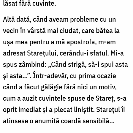
lăsat fără cuvinte.
Altă dată, când aveam probleme cu un
vecin în vârstă mai ciudat, care bătea la
uşa mea pentru a mă apostrofa, m-am
adresat Stareţului, cerându-i sfatul. Mi-a
spus zâmbind: „Când strigă, să-i spui asta
şi asta…”. Într-adevăr, cu prima ocazie
când a făcut gălăgie fără nici un motiv,
cum a auzit cuvintele spuse de Stareţ, s-a
oprit imediat şi a plecat liniştit. Stareţul îi
atinsese o anumită coardă sensibilă…