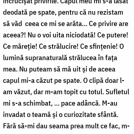
încrucişat privirile. Capul meu mi s-a lăsat
deodată pe spate, pentru că nu rezistam
să văd ceea ce mi se arăta… Ce privire are
aceea?! Nu o voi uita niciodată! Ce putere!
Ce măreţie! Ce strălucire! Ce sfinţenie! O
lumină supranaturală strălucea în faţa
mea. Nu puteam să mă uit şi de aceea
capul mi-a căzut pe spate. O clipă doar l-
am văzut, dar m-am topit cu totul. Sufletul
mi s-a schimbat, … pace adâncă. M-au
invadat o teamă şi o curiozitate sfântă.
Fără să-mi dau seama prea mult ce fac, m-