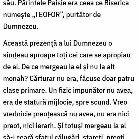
său. Părintele Paisie era ceea ce Biserica
numeşte „TEOFOR”, purtător de
Dumnezeu.
Această prezenţă a lui Dumnezeu o
simţeau aproape toţi cei care se apropiau
de el. De ce mergeau la el şi nu la alt
monah? Cărturar nu era, făcuse doar patru
clase primare. Un fizic impunător nu avea,
era de statură mijlocie, spre scund. Vreo
vrednicie preoţească nu avea, nu era nici
preot, nici ierarh. Şi totuşi mergeau la el
să-i ceară sfatul călugări, stareţi, preoţi,