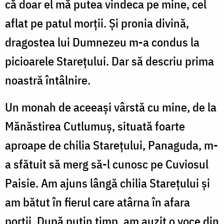
că doar el mă putea vindeca pe mine, cel
aflat pe patul morţii. Şi pronia divină,
dragostea lui Dumnezeu m-a condus la
picioarele Stareţului. Dar să descriu prima
noastră întâlnire.
Un monah de aceeaşi vârstă cu mine, de la
Mănăstirea Cutlumuş, situată foarte
aproape de chilia Stareţului, Panaguda, m-
a sfătuit să merg să-l cunosc pe Cuviosul
Paisie. Am ajuns lângă chilia Stareţului şi
am bătut în fierul care atârna în afara
porţii. După puţin timp, am auzit o voce din