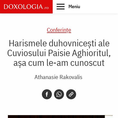
Skip
Meniu
to
main
Main
content
navigation
Conferințe
Harismele duhovnicești ale
Cuviosului Paisie Aghioritul,
așa cum le-am cunoscut
Athanasie Rakovalis