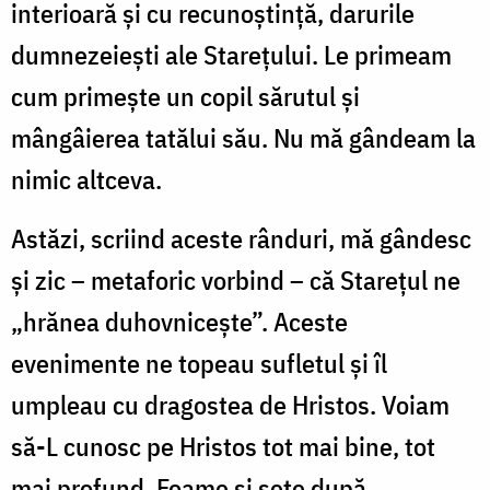
interioară şi cu recunoştinţă, darurile
dumnezeieşti ale Stareţului. Le primeam
cum primeşte un copil sărutul şi
mângâierea tatălui său. Nu mă gândeam la
nimic altceva.
Astăzi, scriind aceste rânduri, mă gândesc
şi zic – metaforic vorbind – că Stareţul ne
„hrănea duhovniceşte”. Aceste
evenimente ne topeau sufletul şi îl
umpleau cu dragostea de Hristos. Voiam
să-L cunosc pe Hristos tot mai bine, tot
mai profund. Foame şi sete după