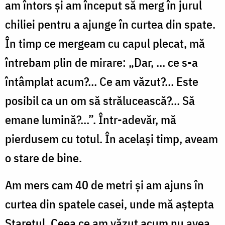
am întors şi am început să merg în jurul
chiliei pentru a ajunge în curtea din spate.
În timp ce mergeam cu capul plecat, mă
întrebam plin de mirare: „Dar, … ce s-a
întâmplat acum?… Ce am văzut?… Este
posibil ca un om să strălucească?… Să
emane lumină?…”. Într-adevăr, mă
pierdusem cu totul. În acelaşi timp, aveam
o stare de bine.
Am mers cam 40 de metri şi am ajuns în
curtea din spatele casei, unde mă aştepta
Stareţul. Ceea ce am văzut acum nu avea