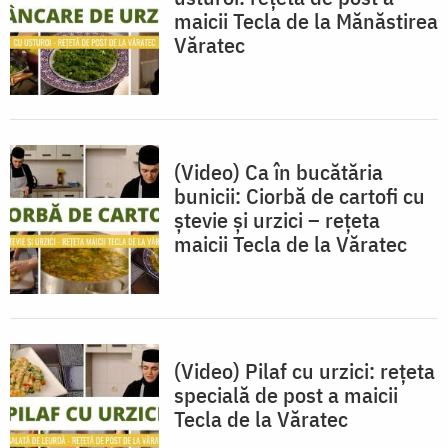
maicii Tecla de la Mănăstirea
Văratec
(Video) Ca în bucătăria
bunicii: Ciorbă de cartofi cu
ștevie și urzici – rețeta
maicii Tecla de la Văratec
(Video) Pilaf cu urzici: rețeta
specială de post a maicii
Tecla de la Văratec