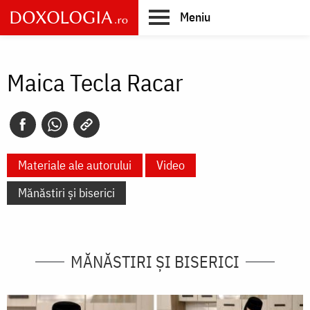
Skip
Meniu
to
main
Main
content
navigation
Maica Tecla Racar
Materiale ale autorului
Video
Mănăstiri și biserici
MĂNĂSTIRI ȘI BISERICI