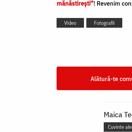
mănăstirești”
! Revenim cons
Video
Fotografii
Alătură-te comu
Maica Te
Cuvinte ale