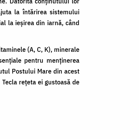
ne. Datorită conținutului lor
juta la întărirea sistemului
ial la ieșirea din iarnă, când
vitaminele (A, C, K), minerale
esențiale pentru menținerea
putul Postului Mare din acest
 Tecla rețeta ei gustoasă de