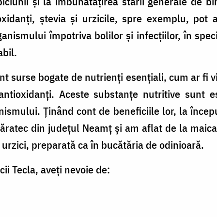
iciunii și la îmbunătățirea stării generale de bi
oxidanți, ștevia și urzicile, spre exemplu, pot a
anismului împotriva bolilor și infecțiilor, în spec
bil.
sunt surse bogate de nutrienți esențiali, cum ar fi 
i antioxidanți. Aceste substanțe nutritive sunt 
ganismului. Ținând cont de beneficiile lor, la înce
ăratec din județul Neamț și am aflat de la maica
i urzici, preparată ca în bucătăria de odinioară.
ii Tecla, aveți nevoie de: