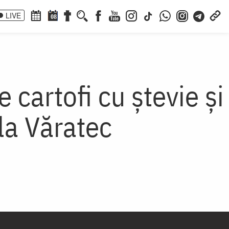
LIVE
08
 cartofi cu ștevie și
 la Văratec