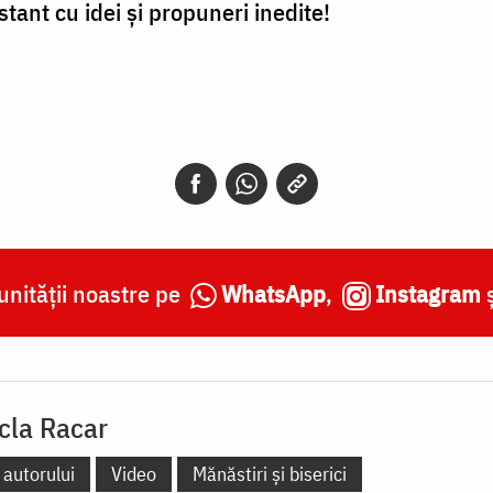
tant cu idei și propuneri inedite!
nității noastre pe
WhatsApp
,
Instagram
cla Racar
 autorului
Video
Mănăstiri și biserici