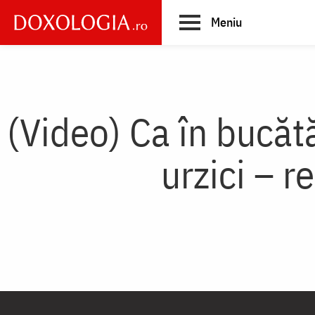
Skip
Meniu
to
main
Main
content
navigation
(Video) Ca în bucătă
urzici – r