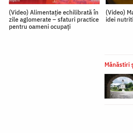
(Video) Alimentație echilibrată în
(Video) Ma
zile aglomerate – sfaturi practice
idei nutrit
pentru oameni ocupați
Mănăstiri ș