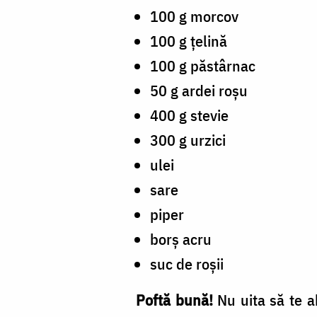
100 g morcov
100 g țelină
100 g păstârnac
50 g ardei roșu
400 g stevie
300 g urzici
ulei
sare
piper
borș acru
suc de roșii
Poftă bună!
Nu uita
s
ă te 