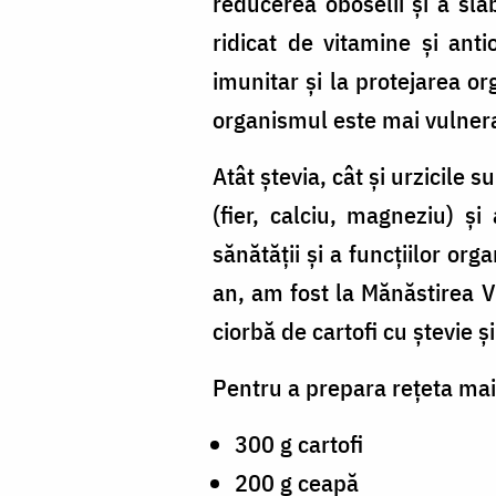
reducerea oboselii și a slăb
ridicat de vitamine și anti
imunitar și la protejarea org
organismul este mai vulnera
Atât ștevia, cât și urzicile 
(fier, calciu, magneziu) ș
sănătății și a funcțiilor or
an,
am fost la Mănăstirea V
ciorbă de cartofi cu ștevie ș
Pentru a prepara rețeta maic
300 g cartofi
200 g ceapă