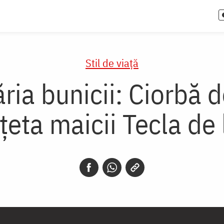
Stil de viaţă
ria bunicii: Ciorbă de
ețeta maicii Tecla de