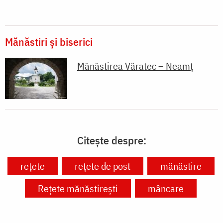
Mănăstiri și biserici
Mănăstirea Văratec – Neamț
Citește despre:
rețete
rețete de post
mănăstire
Rețete mănăstirești
mâncare