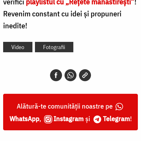
verifici
playlistul cu „Rețete mănăstirești”
!
Revenim constant cu idei și propuneri
inedite!
Video
Fotografii
Alătură-te comunității noastre pe
WhatsApp
,
Instagram
și
Telegram
!