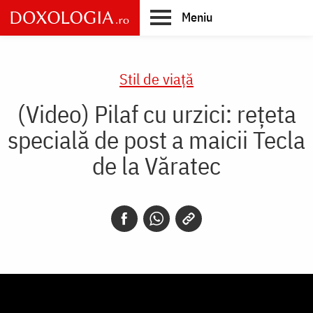
Skip
Meniu
to
main
Main
content
navigation
Stil de viaţă
(Video) Pilaf cu urzici: rețeta
specială de post a maicii Tecla
de la Văratec