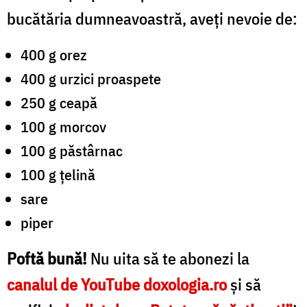
bucătăria dumneavoastră, aveți nevoie de:
400 g orez
400 g urzici proaspete
250 g ceapă
100 g morcov
100 g păstârnac
100 g țelină
sare
piper
Poftă bună!
Nu uita
s
ă te abonezi la
canalul de YouTube doxologia.ro
și să