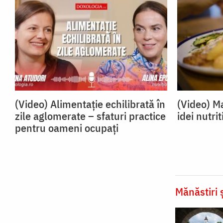
(Video) Alimentație echilibrată în
(Video) Ma
zile aglomerate – sfaturi practice
idei nutrit
pentru oameni ocupați
Mănăstiri ș