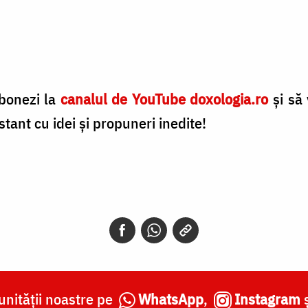
abonezi la
canalul de YouTube doxologia.ro
și să 
tant cu idei și propuneri inedite!
nității noastre pe
WhatsApp
,
Instagram