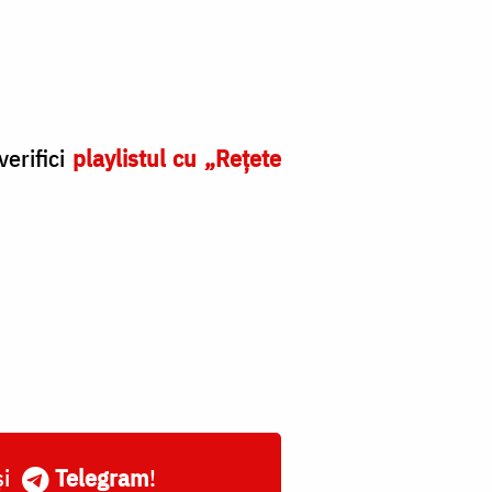
verifici
playlistul cu „Rețete
și
Telegram
!