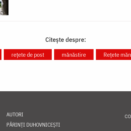
Citește despre:
rețete de post
mănăstire
Rețete mănă
AUTORI
PĂRINȚI DUHOVNICEȘTI