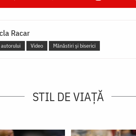
cla Racar
 autorului
Video
Mănăstiri și biserici
STIL DE VIAŢĂ