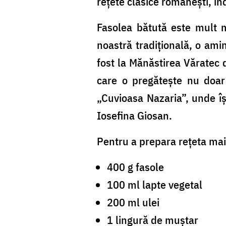
rețete clasice românești, înd
Fasolea bătută este mult m
noastră tradițională, o amin
fost la Mănăstirea Văratec d
care o pregătește nu doar 
„Cuvioasa Nazaria”, unde îș
Iosefina Giosan.
Pentru a prepara rețeta mai
400 g fasole
100 ml lapte vegetal
200 ml ulei
1 lingură de muștar