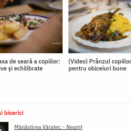
sa de seară a copiilor:
(Video) Prânzul copiilor
ive și echilibrate
pentru obiceiuri bune
i biserici
Mănăstirea Văratec – Neamț