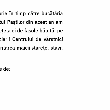
rie în timp către bucătăria
stul Paștilor din acest an
am
țeta ei de fasole bătută, pe
arii Centrului de vârstnici
tarea maicii starețe, stavr.
e de: