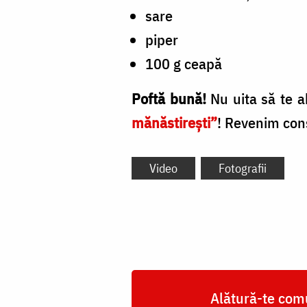
sare
piper
100 g ceapă
Poftă bună!
Nu uita
s
ă te 
mănăstirești”
! Revenim cons
Video
Fotografii
Alătură-te comu