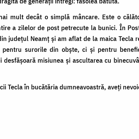
răgită de generații întregi: fasolea bătută.
ai mult decât o simplă mâncare. Este o călăto
tire a zilelor de post petrecute la bunici. În Po
in județul Neamț și am aflat de la maica Tecla re
pentru surorile din obște, ci și pentru benefici
i desfășoară misiunea și ascultarea cu binecuvân
cii Tecla în bucătăria dumneavoastră, aveți nevoi