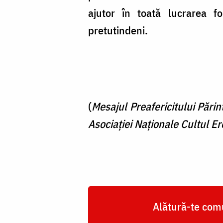
ajutor în toată lucrarea fo
pretutindeni.
(
Mesajul Preafericitului Părin
Asociației Naționale Cultul Er
Alătură-te comu