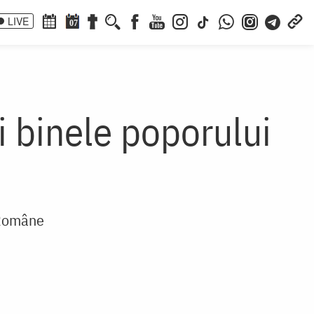
LIVE
07
și binele poporului
e Române