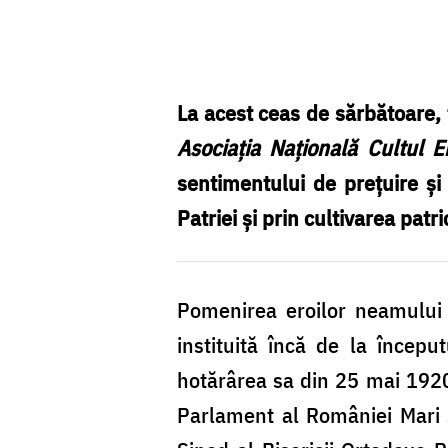
Foto:
Bogdan
Zamfirescu
La acest ceas de sărbătoare,
Asocia
ț
ia Na
ț
ional
ă
Cultul Er
sentimentului de preţuire şi 
Patriei și prin cultivarea patr
Pomenirea eroilor neamului
instituită încă de la începu
hotărârea sa din 25 mai 1920
Parlament al României Mari 