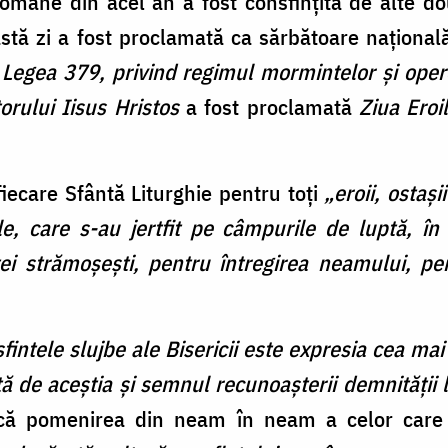
omâne din acel an a fost consfinţită de alte do
stă zi a fost proclamată ca sărbătoare naționa
n
Legea 379,
privind regimul mormintelor şi ope
torului Iisus Hristos
a fost proclamată
Ziua Eroil
fiecare Sfântă Liturghie pentru toți
„
eroii, ostaşi
le, care s-au jertfit pe câmpurile de luptă, în
ţei strămoşeşti, pentru întregirea neamului, pe
intele slujbe ale Bisericii este expresia cea mai 
ț
ă
de ace
ș
tia
ș
i semnul recunoa
ș
terii demnit
ă
ț
ii
ică pomenirea din neam în neam a celor care s