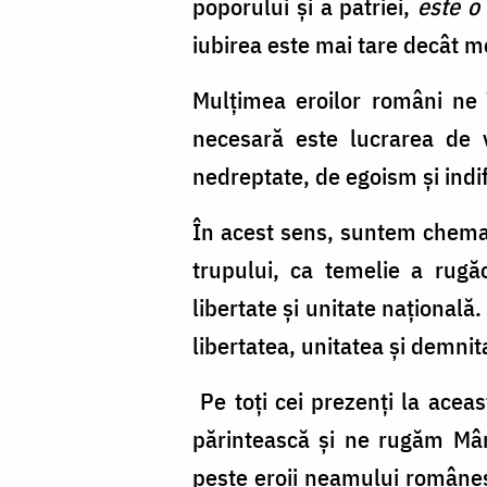
poporului şi a patriei,
este o
iubirea este mai tare decât m
Mulțimea eroilor români ne 
necesară este lucrarea de v
nedreptate, de egoism și indif
În acest sens, suntem chemați
trupului, ca temelie a rugăc
libertate şi unitate națională
libertatea, unitatea şi demni
Pe toți cei prezenți la ace
părintească și ne rugăm Mântu
peste eroii neamului românes