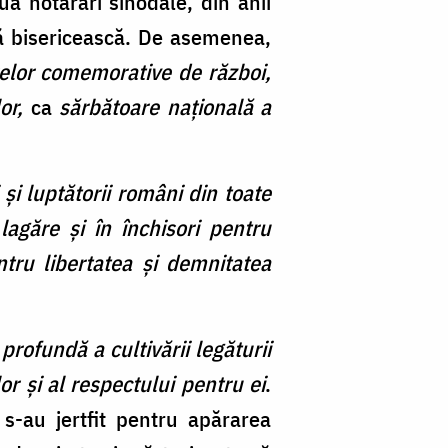
uă hotărâri sinodale, din anii
lă bisericească. De asemenea,
relor comemorative de război,
or,
ca
sărbătoare naţională a
i şi luptătorii români din toate
 lagăre şi în închisori pentru
ntru libertatea şi demnitatea
profundă a cultivării legăturii
 lor
ș
i al respectului pentru ei
.
-au jertfit pentru apărarea