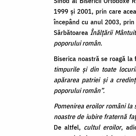
Sinod al Bisericii Ortodoxe R
1999 şi 2001, prin care acea
începând cu anul 2003, pri
Sărbătoarea
Înălţării Mântui
poporului român
.
Biserica noastră se roagă la 
timpurile şi din toate locuri
apărarea patriei şi a credin
poporului român”.
Pomenirea eroilor români la sf
noastre de iubire fraternă fa
De altfel,
cultul eroilor
, ad