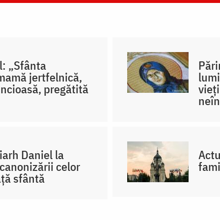
l: „Sfânta
Pări
mamă jertfelnică,
lumi
incioasă, pregătită
vieț
neîn
iarh Daniel la
Actu
canonizării celor
fami
ță sfântă