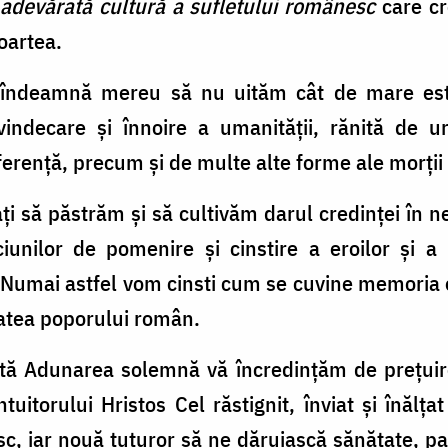
 adev
ă
rat
ă
cultur
ă
a sufletului rom
â
nesc
care cr
oartea.
îndeamnă mereu să nu uităm cât de mare este 
indecare și înnoire a umanității, rănită de ur
erență, precum și de multe alte forme ale morții fi
 să păstrăm și să cultivăm darul credinței în ne
iunilor de pomenire şi cinstire a eroilor şi a 
. Numai astfel vom cinsti cum se cuvine memoria e
tatea poporului român.
astă Adunarea solemnă vă încredințăm de prețuir
itorului Hristos Cel răstignit, înviat și înălța
c, iar nouă tuturor să ne dăruiască sănătate, pa