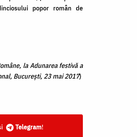
redinciosului popor român de
 Române, la Adunarea festivă a
ional, Bucureşti, 23 mai 2017
)
și
Telegram
!