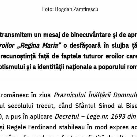
Foto: Bogdan Zamfirescu
 transmitem un mesaj de binecuvântare și de apre
oilor „Regina Maria”
o desfășoară în slujba ță
recunoştinţă faţă de faptele tuturor eroilor care 
iotismului și a identității naţionale a poporului ro
 românesc în ziua
Praznicului Înăl
ț
ă
rii Domnulu
tul secolului trecut, când Sfântul Sinod al Bi
, a pus în aplicare
Decretul – Lege
nr. 1693 di
şi Regele Ferdinand stabileau în mod expres ace