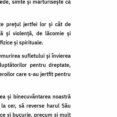
ede, simte și mărturisește că
preţul jertfei lor și cât de
ă și violență, de lăcomie și
zice și spirituale.
murirea sufletului şi învierea
luptătorilor pentru dreptate,
roilor care s-au jertfit pentru
ea și binecuvântarea noastră
t la cer, să reverse harul Său
ce și bucurie, precum și mult