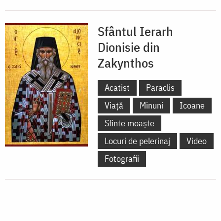
Sfântul Ierarh
Dionisie din
Zakynthos
Acatist
Paraclis
Viață
Minuni
Icoane
Sfinte moaște
Locuri de pelerinaj
Video
Fotografii