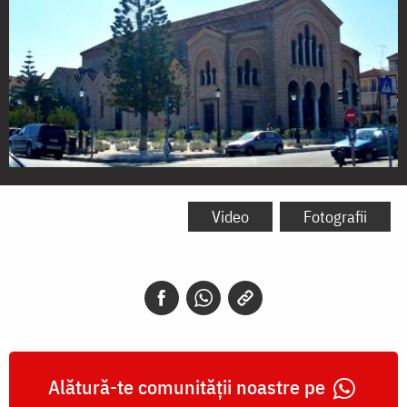
Biserica
Sfântul
Video
Fotografii
Dionisie
din
Zakynthos
Alătură-te comunității noastre pe