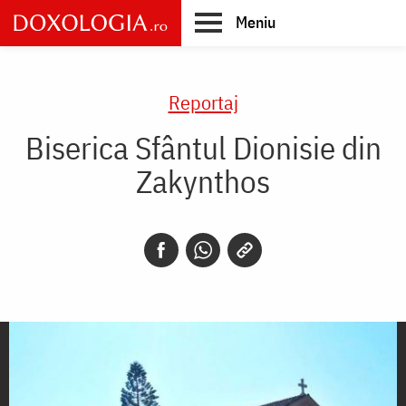
Skip
Meniu
to
main
Main
content
navigation
Reportaj
Biserica Sfântul Dionisie din
Zakynthos