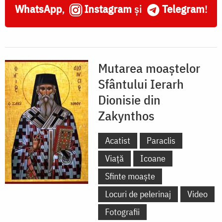
WhatsApp
,
Instagram
și
Telegram
!
Mutarea moaștelor
Sfântului Ierarh
Dionisie din
Zakynthos
Acatist
Paraclis
Viață
Icoane
Sfinte moaște
Locuri de pelerinaj
Video
Fotografii