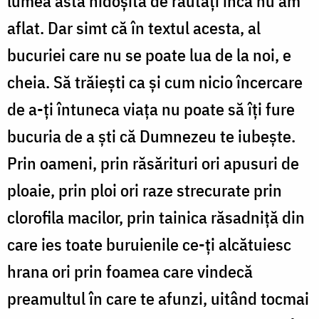
lumea asta hidoșită de răutăți încă nu am
aflat. Dar simt că în textul acesta, al
bucuriei care nu se poate lua de la noi, e
cheia. Să trăiești ca și cum nicio încercare
de a-ți întuneca viața nu poate să îți fure
bucuria de a ști că Dumnezeu te iubește.
Prin oameni, prin răsărituri ori apusuri de
ploaie, prin ploi ori raze strecurate prin
clorofila macilor, prin tainica răsadniță din
care ies toate buruienile ce-ți alcătuiesc
hrana ori prin foamea care vindecă
preamultul în care te afunzi, uitând tocmai