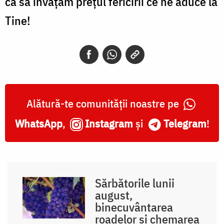
ca să învățăm prețul fericirii ce ne aduce la
Tine!
Alătură-te comunității noastre pe
WhatsApp
,
Instagram
și
Telegram
!
Sărbătorile lunii
august,
binecuvântarea
roadelor și chemarea