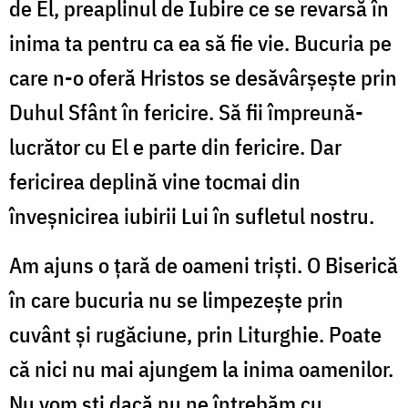
de El, preaplinul de Iubire ce se revarsă în
inima ta pentru ca ea să fie vie. Bucuria pe
care n-o oferă Hristos se desăvârșește prin
Duhul Sfânt în fericire. Să fii împreună-
lucrător cu El e parte din fericire. Dar
fericirea deplină vine tocmai din
înveșnicirea iubirii Lui în sufletul nostru.
Am ajuns o țară de oameni triști. O Biserică
în care bucuria nu se limpezește prin
cuvânt și rugăciune, prin Liturghie. Poate
că nici nu mai ajungem la inima oamenilor.
Nu vom ști dacă nu ne întrebăm cu