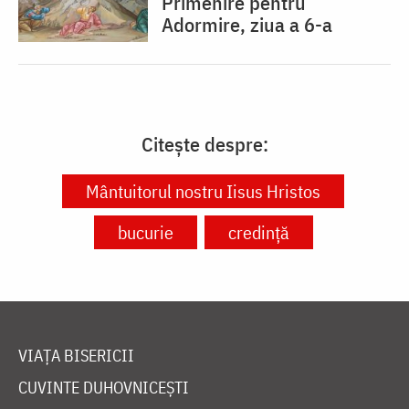
Primenire pentru
Adormire, ziua a 6-a
Citește despre:
Mântuitorul nostru Iisus Hristos
bucurie
credință
VIAȚA BISERICII
CUVINTE DUHOVNICEȘTI