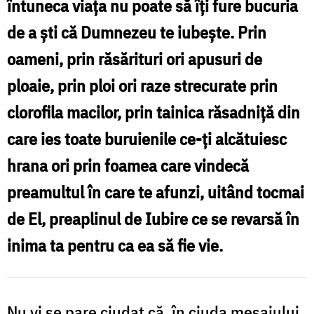
nimeni
întuneca viața nu poate să îți fure bucuria
nu
de a ști că Dumnezeu te iubește. Prin
o
oameni, prin răsărituri ori apusuri de
va
ploaie, prin ploi ori raze strecurate prin
lua
clorofila macilor, prin tainica răsadniță din
înapoi
care ies toate buruienile ce-ți alcătuiesc
(Ioan
hrana ori prin foamea care vindecă
16,
preamultul în care te afunzi, uitând tocmai
15-
de El, preaplinul de Iubire ce se revarsă în
23)
inima ta pentru ca ea să fie vie.
Nu vi se pare ciudat că, în ciuda mesajului