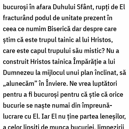
bucuroși în afara Duhului Sfânt, rupți de El
fracturând podul de unitate prezent în
ceea ce numim Biserică dar despre care
știm că este trupul tainic al lui Hristos,
care este capul trupului său mistic? Nu a
construit Hristos tainica Împărăție a lui
Dumnezeu la mijlocul unui plan înclinat, să
„alunecăm” în Înviere. Ne vrea luptători
pentru a fi bucuroși pentru că știe că orice
bucurie se naște numai din împreună-
lucrare cu El. Iar El nu ține partea leneșilor,
a celor lipsiți de munca bucuriei, limpezirii