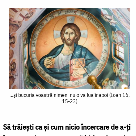
…
…și bucuria voastră nimeni nu o va lua înapoi (Ioan 16,
15-23)
și
bucuria
voastră
Să trăiești ca și cum nicio încercare de a-ți