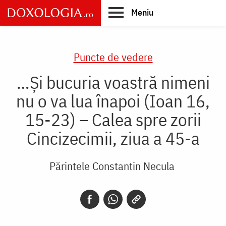
Skip
Meniu
to
main
Main
content
navigation
Puncte de vedere
…Și bucuria voastră nimeni
nu o va lua înapoi (Ioan 16,
15-23) – Calea spre zorii
Cincizecimii, ziua a 45-a
Părintele Constantin Necula