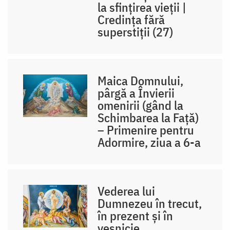
la sfințirea vieții |
Credința fără
superstiții (27)
Maica Domnului,
pârgă a Învierii
omenirii (gând la
Schimbarea la Față)
– Primenire pentru
Adormire, ziua a 6-a
Vederea lui
Dumnezeu în trecut,
în prezent și în
veșnicie