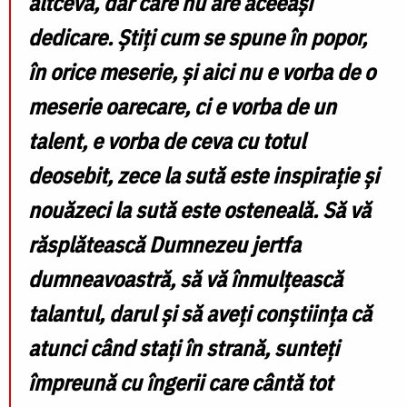
altceva, dar care nu are aceeași
dedicare. Știți cum se spune în popor,
în orice meserie, și aici nu e vorba de o
meserie oarecare, ci e vorba de un
talent, e vorba de ceva cu totul
deosebit, zece la sută este inspirație și
nouăzeci la sută este osteneală. Să vă
răsplătească Dumnezeu jertfa
dumneavoastră, să vă înmulțească
talantul, darul și să aveți conștiința că
atunci când stați în strană, sunteți
împreună cu îngerii care cântă tot