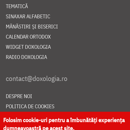
TEMATICĂ
SINAXAR ALFABETIC
MĂNĂSTIRI ȘI BISERICI
CALENDAR ORTODOX
WIDGET DOXOLOGIA
RADIO DOXOLOGIA
DESPRE NOI
POLITICA DE COOKIES
DONEAZĂ ONLINE PENTRU CATEDRALA NAȚIONALĂ
Folosim cookie-uri pentru a îmbunătăți experiența
dumneavoastră pe acest site.