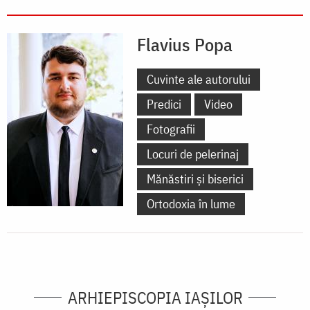
Flavius Popa
Cuvinte ale autorului
Predici
Video
Fotografii
Locuri de pelerinaj
Mănăstiri și biserici
Ortodoxia în lume
ARHIEPISCOPIA IAŞILOR