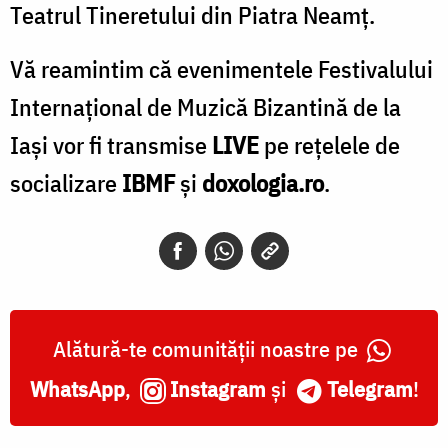
Teatrul Tineretului din Piatra Neamț.
Vă reamintim că evenimentele Festivalului
Internațional de Muzică Bizantină de la
Iași vor fi transmise
LIVE
pe rețelele de
socializare
IBMF
și
doxologia.ro
.
Alătură-te comunității noastre pe
WhatsApp
,
Instagram
și
Telegram
!