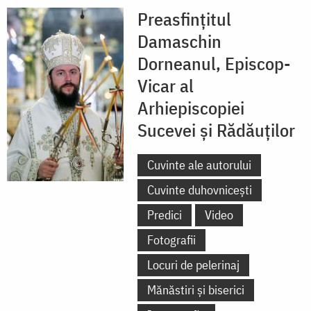
Preasfințitul
Damaschin
Dorneanul, Episcop-
Vicar al
Arhiepiscopiei
Sucevei și Rădăuților
Cuvinte ale autorului
Cuvinte duhovnicești
Predici
Video
Fotografii
Locuri de pelerinaj
Mănăstiri și biserici