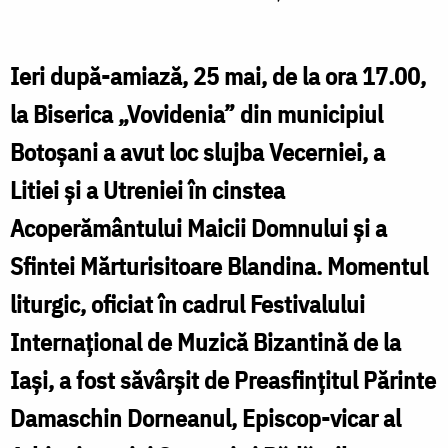
Cezar
Aniței
Ieri după-amiază, 25 mai, de la ora 17.00,
la Biserica „Vovidenia” din municipiul
F
Botoșani a avut loc slujba Vecerniei, a
Litiei și a Utreniei în cinstea
A
Acoperământului Maicii Domnului și a
Sfintei Mărturisitoare Blandina. Momentul
liturgic, oficiat în cadrul Festivalului
Internațional de Muzică Bizantină de la
Iași, a fost săvârșit de Preasfințitul Părinte
Damaschin Dorneanul, Episcop-vicar al