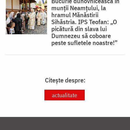
Bucurie duhovnicească în
munții Neamțului, la
hramul Mănăstirii
Sihăstria. IPS Teofan: „O
picătură din slava lui
Dumnezeu să coboare
peste sufletele noastre!”
Citește despre:
actualitate