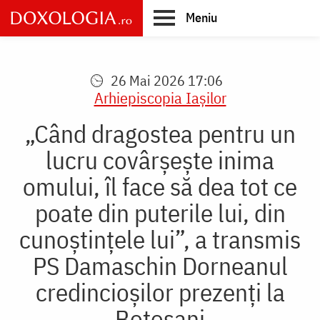
Skip
Meniu
to
main
Main
content
navigation
26 Mai 2026 17:06
Arhiepiscopia Iaşilor
„Când dragostea pentru un
lucru covârșește inima
omului, îl face să dea tot ce
poate din puterile lui, din
cunoștințele lui”, a transmis
PS Damaschin Dorneanul
credincioșilor prezenți la
Botoșani