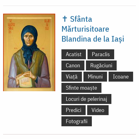
✝ Sfânta
Mărturisitoare
Blandina de la Iași
Acatist
Paraclis
Canon
Rugăciuni
Viață
Minuni
Icoane
Sfinte moaște
Locuri de pelerinaj
Predici
Video
Fotografii