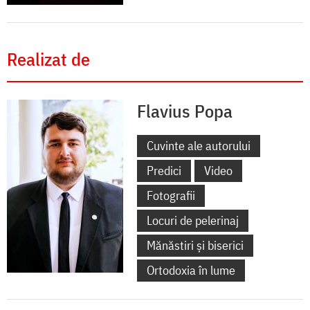
Realizat de
Flavius Popa
Cuvinte ale autorului
Predici
Video
Fotografii
Locuri de pelerinaj
Mănăstiri și biserici
Ortodoxia în lume