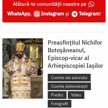
Alătură-te comunității noastre pe
WhatsApp
,
Instagram
și
Telegram
!
Preasfințitul Nichifor
Botoșăneanul,
Episcop-vicar al
Arhiepiscopiei Iașilor
Cuvinte ale autorului
Cuvinte duhovnicești
Predici
Video
Fotografii