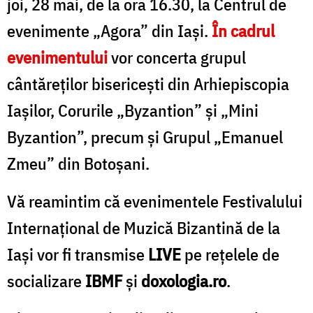
joi, 28 mai, de la ora 16.30, la Centrul de
evenimente „Agora” din Iași.
În cadrul
evenimentului
vor concerta grupul
cântăreților bisericești din Arhiepiscopia
Iașilor, Corurile „Byzantion” și „Mini
Byzantion”, precum și Grupul „Emanuel
Zmeu” din Botoșani.
Vă reamintim că evenimentele Festivalului
Internațional de Muzică Bizantină de la
Iași vor fi transmise
LIVE
pe rețelele de
socializare
IBMF
și
doxologia.ro
.