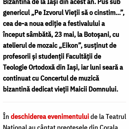
Bizantină de la Iași din acest an. Pus sub
S
C
genericul „Pe Izvorul Vieții să o cinstim...”,
cea de-a noua ediție a festivalului a
început sâmbătă, 23 mai, la Botoșani, cu
atelierul de mozaic „Eikon”, susținut de
profesorii și studenții Facultății de
Teologie Ortodoxă din Iași, iar luni seară a
continuat cu Concertul de muzică
bizantină dedicat vieții Maicii Domnului.
În
deschiderea evenimentului
de la Teatrul
Național au cântat preotesele din Corala