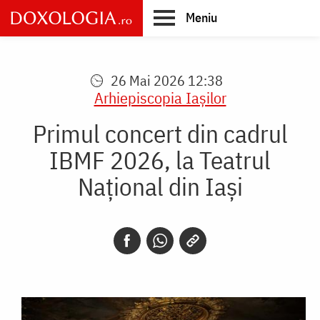
Skip
Meniu
to
main
Main
content
navigation
26 Mai 2026 12:38
Arhiepiscopia Iaşilor
Primul concert din cadrul
IBMF 2026, la Teatrul
Național din Iași