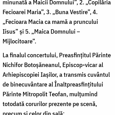
minunată a Maicii Domnului”, 2. „Copilăria
Fecioarei Maria”, 3. „Buna Vestire”, 4.
„Fecioara Macia ca mamă a pruncului
Iisus” și 5. „Maica Domnului –
Mijlocitoare”.
La finalul concertului,
Preasfințitul Părinte
Nichifor Botoșăneanul, Episcop-vicar al
Arhiepiscopiei Iașilor, a transmis cuvântul
de binecuvântare al Înaltpreasfințitului
Părinte Mitropolit Teofan, mulțumind
totodată corurilor prezente pe scenă,
precum și celor din sală: