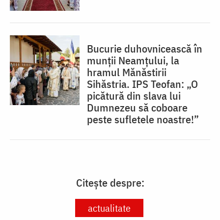
Bucurie duhovnicească în
munții Neamțului, la
hramul Mănăstirii
Sihăstria. IPS Teofan: „O
picătură din slava lui
Dumnezeu să coboare
peste sufletele noastre!”
Citește despre:
actualitate