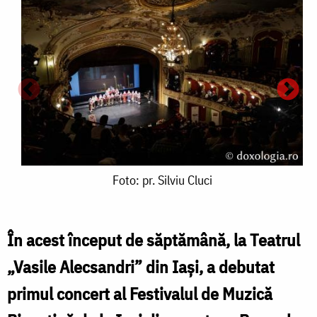
Foto:
Foto: pr. Silviu Cluci
pr.
Silviu
În acest început de săptămână, la Teatrul
Cluci
„Vasile Alecsandri” din Iași, a debutat
F
primul concert al Festivalul de Muzică
p