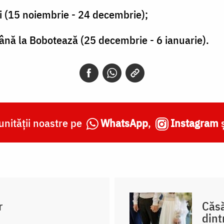
i (15 noiembrie - 24 decembrie);
ână la Bobotează (25 decembrie - 6 ianuarie).
nității noastre pe
WhatsApp
,
Instagram
r
Căsă
dint