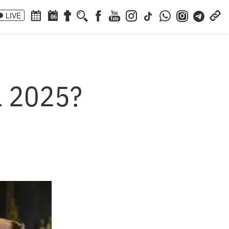
LIVE
06
ul 2025?