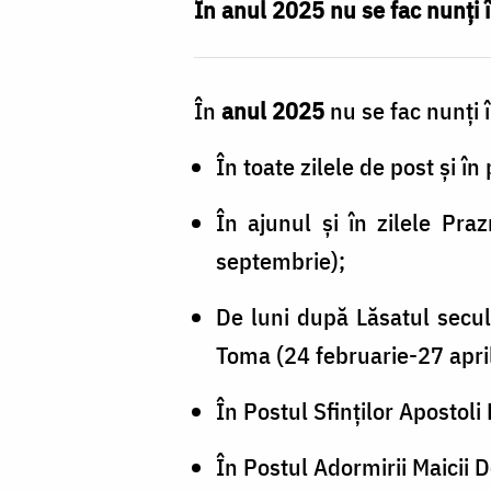
În anul 2025
nu se fac nunți 
În
anul 2025
nu se fac nunți 
În toate zilele de post şi în
În ajunul şi în zilele Pra
septembrie);
De luni după Lăsatul secul
Toma (24 februarie-27 april
În Postul Sfinţilor Apostoli 
În Postul Adormirii Maicii 