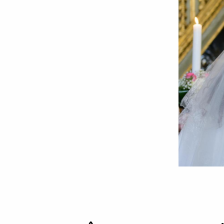
Foto:
Oana
Nechifor