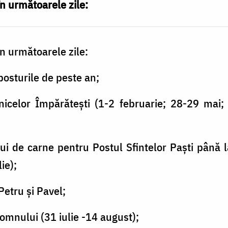
în următoarele zile:
în următoarele zile:
 posturile de peste an;
znicelor Împărăteşti (1-2 februarie; 28-29 mai
ui de carne pentru Postul Sfintelor Paşti până 
ie);
Petru şi Pavel;
Domnului (31 iulie -14 august);