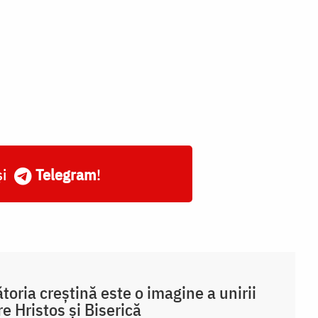
și
Telegram
!
toria creștină este o imagine a unirii
re Hristos și Biserică