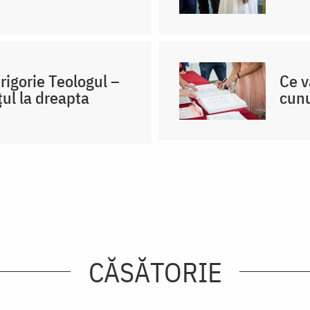
igorie Teologul –
Ce v
țul la dreapta
cunu
CĂSĂTORIE