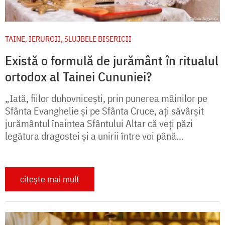
TAINE, IERURGII, SLUJBELE BISERICII
Există o formulă de jurământ în ritualul
ortodox al Tainei Cununiei?
„Iată, fiilor duhovnicești, prin punerea mâinilor pe
Sfânta Evanghelie și pe Sfânta Cruce, ați săvârșit
jurământul înaintea Sfântului Altar că veți păzi
legătura dragostei și a unirii între voi până...
citește mai mult