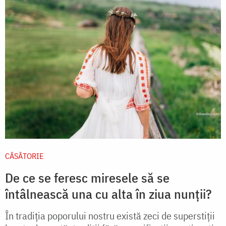
CĂSĂTORIE
De ce se feresc miresele să se
întâlnească una cu alta în ziua nunții?
În tradiția poporului nostru există zeci de superstiții