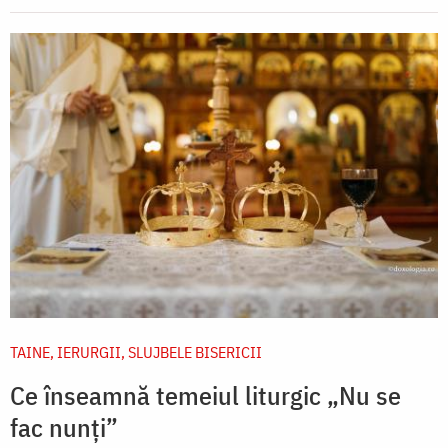
TAINE, IERURGII, SLUJBELE BISERICII
Ce înseamnă temeiul liturgic „Nu se
fac nunți”