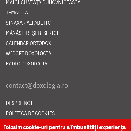
MAICI CU VIAȚĂ DUHOVNICEASCĂ
TEMATICĂ
SINAXAR ALFABETIC
MĂNĂSTIRI ȘI BISERICI
CALENDAR ORTODOX
WIDGET DOXOLOGIA
RADIO DOXOLOGIA
DESPRE NOI
POLITICA DE COOKIES
DONEAZĂ ONLINE PENTRU CATEDRALA NAȚIONALĂ
Folosim cookie-uri pentru a îmbunătăți experiența