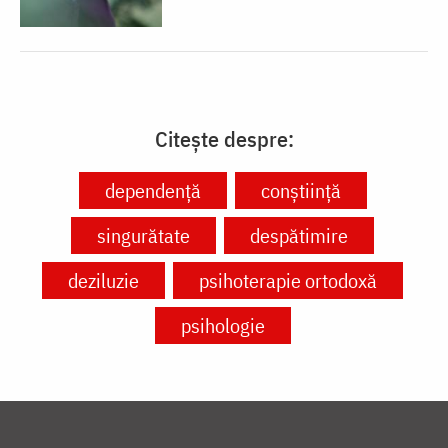
Citește despre:
dependență
conștiință
singurătate
despătimire
deziluzie
psihoterapie ortodoxă
psihologie