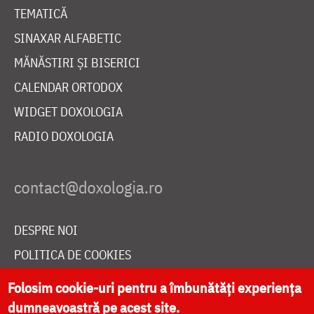
TEMATICĂ
SINAXAR ALFABETIC
MĂNĂSTIRI ȘI BISERICI
CALENDAR ORTODOX
WIDGET DOXOLOGIA
RADIO DOXOLOGIA
DESPRE NOI
POLITICA DE COOKIES
DONEAZĂ ONLINE PENTRU CATEDRALA NAȚIONALĂ
Folosim cookie-uri pentru a îmbunătăți experiența
dumneavoastră pe acest site.