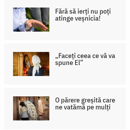
Fără să ierți nu poți
atinge veșnicia!
„Faceți ceea ce vă va
spune El”
O părere greșită care
ne vatămă pe mulți