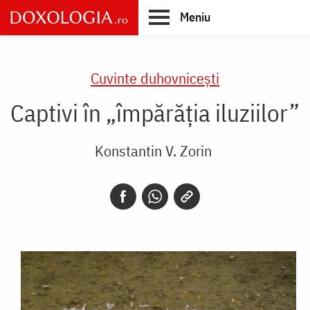
Skip
Meniu
to
main
Main
content
navigation
Cuvinte duhovnicești
Captivi în „împărăția iluziilor”
Konstantin V. Zorin