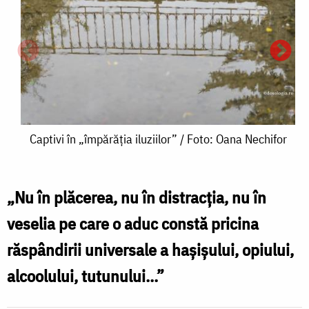
Captivi
Captivi în „împărăția iluziilor” / Foto: Oana Nechifor
în
„împărăția
„Nu în plăcerea, nu în distracția, nu în
iluziilor”
veselia pe care o aduc constă pricina
C
C
/
răspândirii universale a hașișului, opiului,
î
Foto:
alcoolului, tutunului...”
„
Oana
i
Nechifor