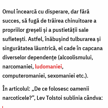
/
Omul încearcă cu disperare, dar fără
F
succes, să fugă de trăirea chinuitoare a
C
propriilor greșeli și a pustietății sale
sufletești. Astfel, înăbușind tulburarea și
singurătatea lăuntrică, el cade în capcana
diverselor dependențe (alcoolismului,
narcomaniei,
ludomaniei
,
computeromaniei, sexomaniei etc.).
În articolul: „De ce folosesc oamenii
narcoticele?”, Lev Tolstoi sublinia cândva: