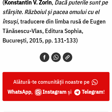
(
Konstantin V. Zorin
,
Dacă puterile sunt pe
sfârșite. Războiul și pacea omului cu el
însuși
, traducere din limba rusă de Eugen
Tănăsescu-Vlas, Editura Sophia,
București, 2015, pp. 131-133)
Alătură-te comunității noastre pe
WhatsApp
,
Instagram
și
Telegram
!