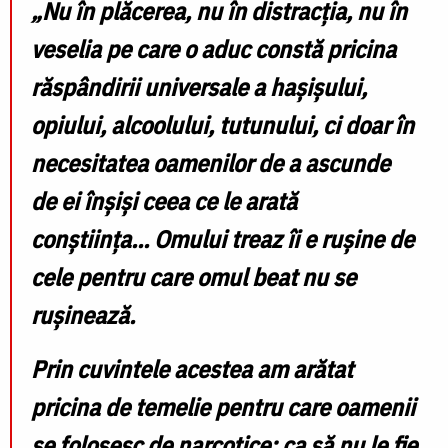
„Nu în plăcerea, nu în distracția, nu în
veselia pe care o aduc constă pricina
răspândirii universale a hașișului,
opiului, alcoolului, tutunului, ci doar în
necesitatea oamenilor de a ascunde
de ei înșiși ceea ce le arată
conștiința... Omului treaz îi e rușine de
cele pentru care omul beat nu se
rușinează.
Prin cuvintele acestea am arătat
pricina de temelie pentru care oamenii
se folosesc de narcotice: ca să nu le fie