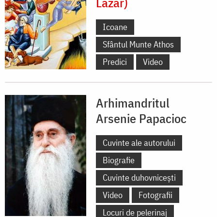
Lazăr)
Icoane
Sfântul Munte Athos
Predici
Video
Arhimandritul
Arsenie Papacioc
Cuvinte ale autorului
Biografie
Cuvinte duhovnicești
Video
Fotografii
Locuri de pelerinaj