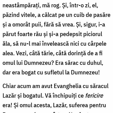
neastâmpărați, mă rog. Și, într-o zi, el,
păzind vitele, a călcat pe un cuib de pasăre
și a omorât puii, fără să vrea. Și, sigur, i-a
părut foarte rău și și-a pedepsit piciorul
ăla, să nu-l mai învelească nici cu cârpele
alea. Vezi, câtă tărie, câtă dorință de a fi
omul lui Dumnezeu? Era sărac cu duhul,
dar era bogat cu sufletul la Dumnezeu!
Chiar acum am avut Evanghelia cu săracul
Lazăr și bogatul. Vă închipuiți ce
fericire
era! Și omul acesta, Lazăr, suferea pentru