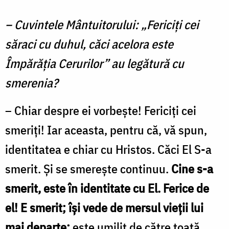
– Cuvintele Mântuitorului: „Fericiți cei
săraci cu duhul, căci acelora este
Împărăția Cerurilor” au legătură cu
smerenia?
– Chiar despre ei vorbește! Fericiți cei
smeriți! Iar aceasta, pentru că, vă spun,
identitatea e chiar cu Hristos. Căci El S-a
smerit. Și se smerește continuu.
Cine s-a
smerit, este în identitate cu El. Ferice de
el! E smerit; își vede de mersul vieții lui
mai departe;
este umilit de către toată