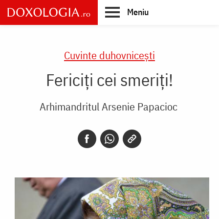
Skip
Meniu
to
main
Main
content
navigation
Cuvinte duhovnicești
Fericiți cei smeriți!
Arhimandritul Arsenie Papacioc