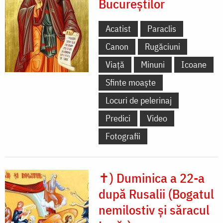
Bucureștilor
Acatist
Paraclis
Canon
Rugăciuni
Viață
Minuni
Icoane
Sfinte moaște
Locuri de pelerinaj
Predici
Video
Fotografii
✝) Duminica a 22-a
după Rusalii (Bogatul
nemilostiv și săracul