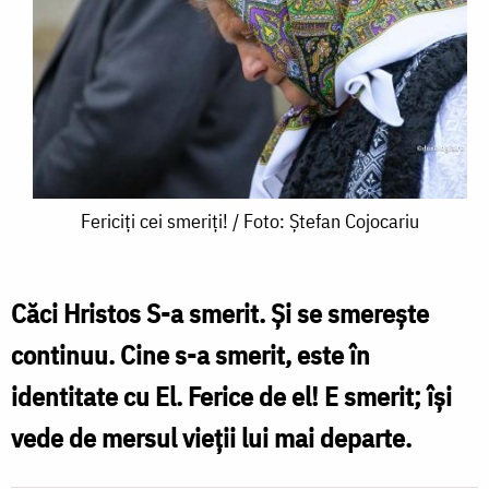
Fericiți
Fericiți cei smeriți! / Foto: Ștefan Cojocariu
cei
smeriți!
Căci Hristos S-a smerit. Și se smerește
/
continuu. Cine s-a smerit, este în
Foto:
identitate cu El. Ferice de el! E smerit; își
Ștefan
vede de mersul vieții lui mai departe.
Cojocariu