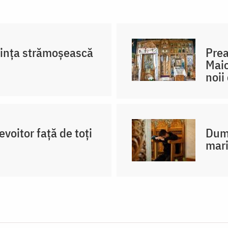
ința strămoșească
Prea
Maic
noii 
voitor față de toți
Dumn
mari