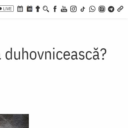
LIVE
09
ța duhovnicească?