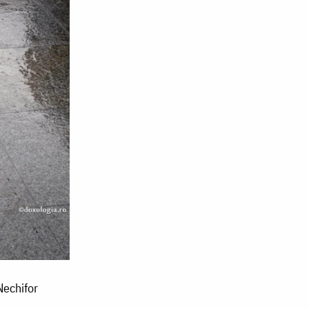
Nechifor