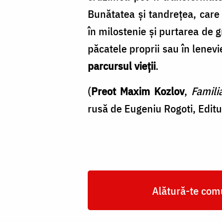
Bunătatea şi tandreţea, care 
în milostenie şi purtarea de g
păcatele proprii sau în lenev
parcursul vieţii
.
(
Preot Maxim Kozlov
,
Famili
rusă de Eugeniu Rogoti, Edit
Alătură-te comu