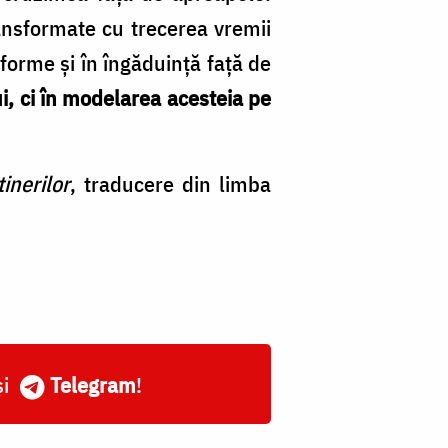
ransformate cu trecerea vremii
sforme şi în îngăduinţă faţă de
, ci în modelarea acesteia pe
inerilor
, traducere din limba
și
Telegram
!