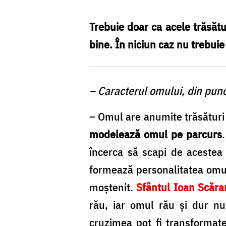
–
o
Trebuie doar ca acele trăsătu
piedică
bine. În niciun caz nu trebui
în
viața
– Caracterul omului, din pun
duhovnicească?
/
– Omul are anumite trăsături
Foto:
modelează omul pe parcurs
Oana
încerca să scapi de acestea 
Nechifor
formează personalitatea omu
moştenit.
Sfântul Ioan Scăra
rău, iar omul rău şi dur nu 
cruzimea pot fi transformate