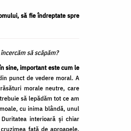
omului, să fie îndreptate spre
să încercăm să scăpăm?
 în sine, important este cum le
, din punct de vedere moral. A
trăsături morale neutre, care
u trebuie să lepădăm tot ce am
 moale, cu inima blândă, unul
Duritatea interioară şi chiar
n cruzimea faţă de aproapele.