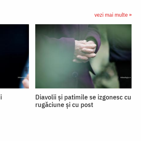
vezi mai multe »
i
Diavolii și patimile se izgonesc cu
rugăciune și cu post