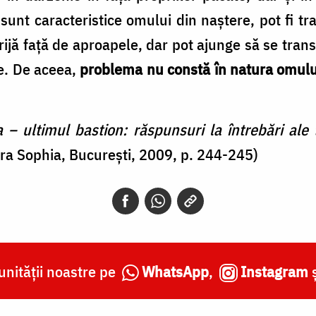
sunt caracteristice omului din naştere, pot fi t
rijă faţă de aproapele, dar pot ajunge să se tran
ie. De aceea,
problema nu constă în natura omului
a – ultimul bastion: răspunsuri la întrebări ale t
ura Sophia, București, 2009, p. 244-245)
nității noastre pe
WhatsApp
,
Instagram