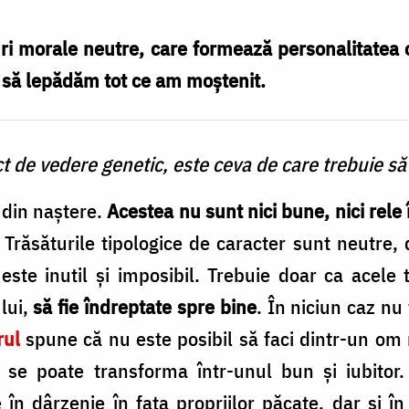
ri morale neutre, care formează personalitatea 
e să lepădăm tot ce am moștenit.
ct de vedere genetic, este ceva de care trebuie 
 din naştere.
Acestea nu sunt nici bune, nici rele
. Trăsăturile tipologice de caracter sunt neutre
este inutil şi imposibil. Trebuie doar ca acele 
lui,
să fie îndreptate spre bine
. În niciun caz n
rul
spune că nu este posibil să faci dintr-un om
se poate transforma într-unul bun şi iubitor. 
 în dârzenie în faţa propriilor păcate, dar şi î