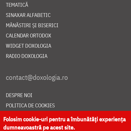
TEMATICĂ
SINAXAR ALFABETIC
MĂNĂSTIRI ȘI BISERICI
CALENDAR ORTODOX
WIDGET DOXOLOGIA
RADIO DOXOLOGIA
DESPRE NOI
POLITICA DE COOKIES
DONEAZĂ ONLINE PENTRU CATEDRALA NAȚIONALĂ
Folosim cookie-uri pentru a îmbunătăți experiența
dumneavoastră pe acest site.