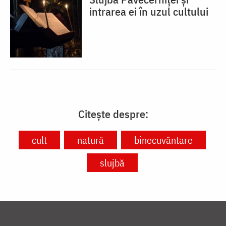
intrarea ei în uzul cultului
Citește despre:
cult
natură
binecuvântare
slujbă