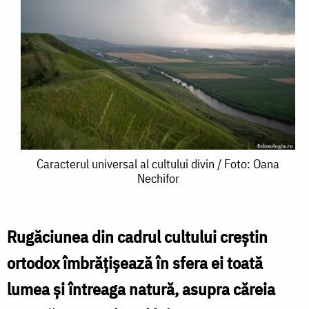
Caracterul
Caracterul universal al cultului divin / Foto: Oana
Nechifor
universal
al
cultului
Rugăciunea din cadrul cultului creștin
divin
ortodox îmbrățișează în sfera ei toată
/
lumea și întreaga natură, asupra căreia
Foto: