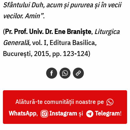
Sfântului Duh, acum și pururea și în vecii
vecilor. Amin”
.
(
Pr. Prof. Univ. Dr. Ene Braniște
,
Liturgica
Generală
, vol. I, Editura Basilica,
București, 2015, pp. 123-124)
Alătură-te comunității noastre pe
WhatsApp
,
Instagram
și
Telegram
!