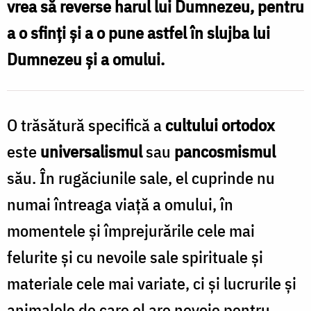
vrea să reverse harul lui Dumnezeu, pentru
Oana
a o sfinți și a o pune astfel în slujba lui
Nechifor
Dumnezeu și a omului.
O trăsătură specifică a
cultului ortodox
este
universalismul
sau
pancosmismul
său. În rugăciunile sale, el cuprinde nu
numai întreaga viață a omului, în
momentele și împrejurările cele mai
felurite și cu nevoile sale spirituale și
materiale cele mai variate, ci și lucrurile și
animalele de care el are nevoie pentru