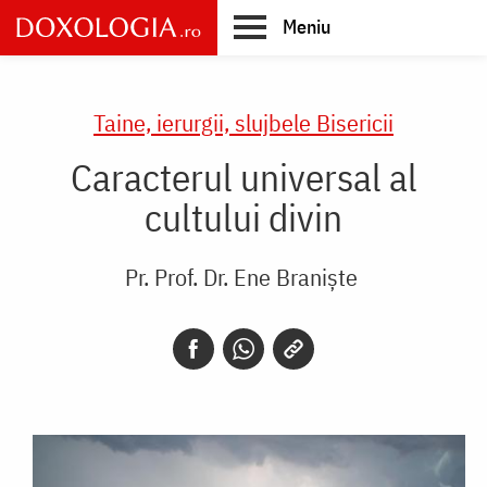
Skip
Meniu
to
main
Main
content
navigation
Taine, ierurgii, slujbele Bisericii
Caracterul universal al
cultului divin
Pr. Prof. Dr. Ene Braniște