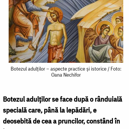
Botezul
Botezul adulților – aspecte practice și istorice / Foto:
Oana Nechifor
adulților
–
aspecte
Botezul adulților se face după o rânduială
practice
specială care, până la lepădări, e
și
deosebită de cea a pruncilor, constând în
istorice