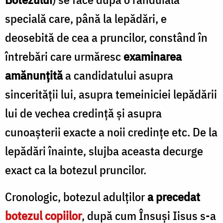
specială care, până la lepădări, e
deosebită de cea a pruncilor, constând în
întrebări care urmăresc
examinarea
amănunțită
a candidatului asupra
sincerității lui, asupra temeiniciei lepădării
lui de vechea credință și asupra
cunoașterii exacte a noii credințe etc. De la
lepădări înainte, slujba aceasta decurge
exact ca la botezul pruncilor.
Cronologic, botezul adulților
a precedat
botezul copiilor
, după cum Însuși Iisus s-a