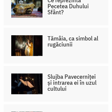
Pecetea Duhului
Sfânt?
Tămâia, ca simbol al
rugăciunii
Slujba Pavecerniței
și intrarea ei în uzul
cultului