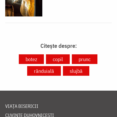
Citește despre:
botez
copil
prunc
rânduială
slujbă
VIAȚA BISERICII
CUVINTE DUHOVNICEȘTI