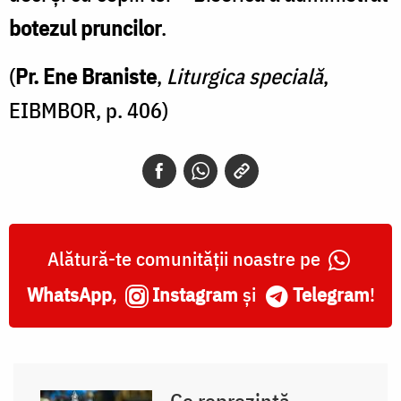
botezul pruncilor
.
(
Pr. Ene Braniste
,
Liturgica specială
,
EIBMBOR, p. 406)
Alătură-te comunității noastre pe
WhatsApp
,
Instagram
și
Telegram
!
Ce reprezintă