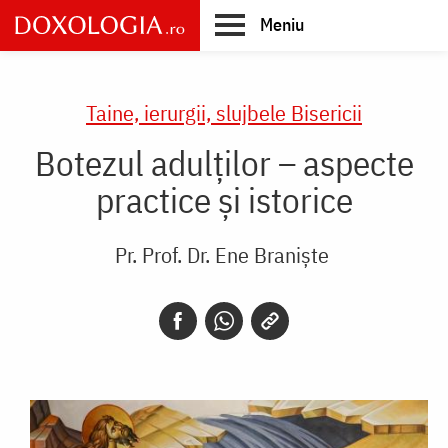
Skip
Meniu
to
main
Main
content
navigation
Taine, ierurgii, slujbele Bisericii
Botezul adulților – aspecte
practice și istorice
Pr. Prof. Dr. Ene Braniște