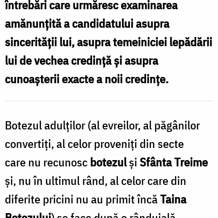
întrebări care urmăresc examinarea
/
amănunțită a candidatului asupra
Foto:
sincerității lui, asupra temeiniciei lepădării
Oana
lui de vechea credință și asupra
Nechifor
cunoașterii exacte a noii credințe.
Botezul adulților (al evreilor, al păgânilor
convertiți, al celor proveniți din secte
care nu recunosc
botezul
și
Sfânta Treime
și, nu în ultimul rând, al celor care din
diferite pricini nu au primit încă
Taina
Botezului
) se face după o rânduială