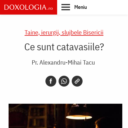
Skip
Meniu
to
main
Main
content
navigation
Taine, ierurgii, slujbele Bisericii
Ce sunt catavasiile?
Pr. Alexandru-Mihai Tacu