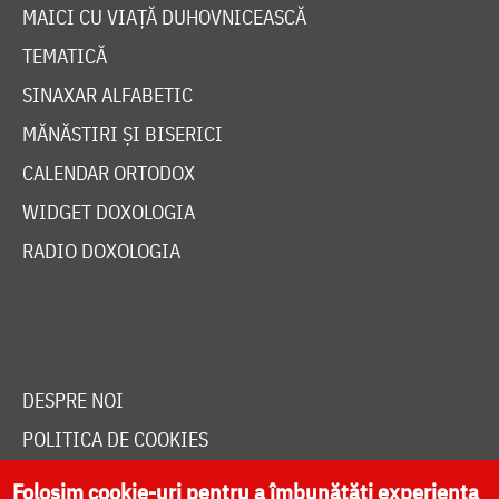
MAICI CU VIAȚĂ DUHOVNICEASCĂ
TEMATICĂ
SINAXAR ALFABETIC
MĂNĂSTIRI ȘI BISERICI
CALENDAR ORTODOX
WIDGET DOXOLOGIA
RADIO DOXOLOGIA
DESPRE NOI
POLITICA DE COOKIES
DONEAZĂ ONLINE PENTRU CATEDRALA NAȚIONALĂ
Folosim cookie-uri pentru a îmbunătăți experiența