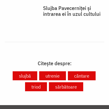
Slujba Pavecerniței și
intrarea ei în uzul cultului
Citește despre:
slujbă
utrenie
cântare
triod
sărbătoare