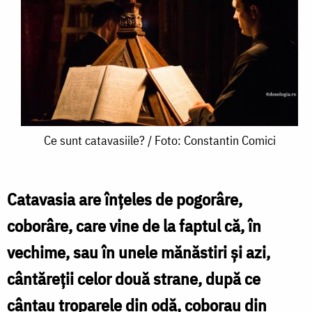
Ce
Ce sunt catavasiile? / Foto: Constantin Comici
sunt
catavasiile?
Catavasia are înțeles de pogorâre,
/
coborâre, care vine de la faptul că, în
Foto:
vechime, sau în unele mănăstiri și azi,
Constantin
cântăreții celor două strane, după ce
Comici
cântau troparele din odă, coborau din