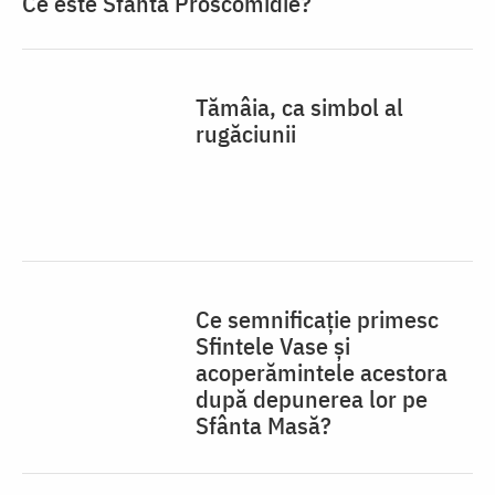
Ce este Sfânta Proscomidie?
Tămâia, ca simbol al
rugăciunii
Ce semnificație primesc
Sfintele Vase și
acoperămintele acestora
după depunerea lor pe
Sfânta Masă?