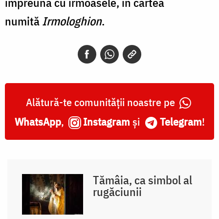
împreună cu irmoasele, în cartea
numită
Irmologhion
.
Alătură-te comunității noastre pe
WhatsApp
,
Instagram
și
Telegram
!
Tămâia, ca simbol al
rugăciunii