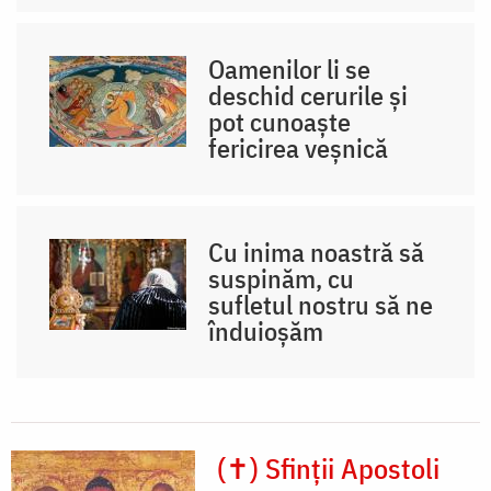
Oamenilor li se
deschid cerurile și
pot cunoaște
fericirea veșnică
Cu inima noastră să
suspinăm, cu
sufletul nostru să ne
înduioșăm
(✝) Sfinții Apostoli