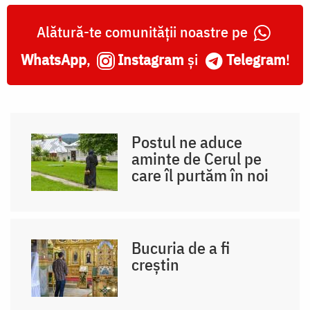
Alătură-te comunității noastre pe
WhatsApp
,
Instagram
și
Telegram
!
Postul ne aduce
aminte de Cerul pe
care îl purtăm în noi
Bucuria de a fi
creștin