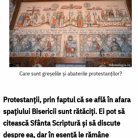
Care
Care sunt greșelile și abaterile protestanților?
sunt
greșelile
Protestanții, prin faptul că se află în afara
și
spațiului Bisericii sunt rătăciți. Ei pot să
abaterile
citească Sfânta Scriptură și să discute
protestanților?
despre ea, dar în esență le rămâne