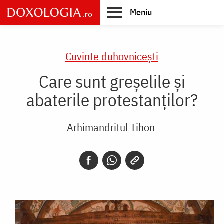
Skip
Meniu
to
main
Main
content
navigation
Cuvinte duhovnicești
Care sunt greșelile și
abaterile protestanților?
Arhimandritul Tihon