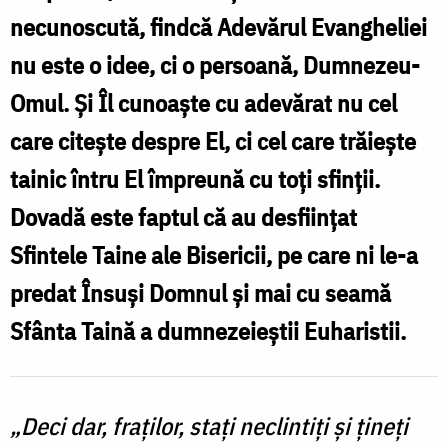
necunoscută, findcă Adevărul Evangheliei
nu este o idee, ci o persoană, Dumnezeu-
Omul. Și Îl cunoaște cu adevărat nu cel
care citește despre El, ci cel care trăiește
tainic întru El împreună cu toți sfinții.
Dovadă este faptul că au desființat
Sfintele Taine ale Bisericii, pe care ni le-a
predat Însuși Domnul și mai cu seamă
Sfânta Taină a dumnezeieștii Euharistii.
„Deci dar, fraților, stați neclintiți și țineți