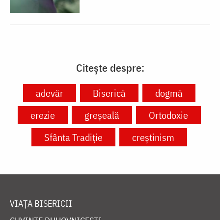
Citește despre:
adevăr
Biserică
dogmă
erezie
greșeală
Ortodoxie
Sfânta Tradiție
creștinism
VIAȚA BISERICII