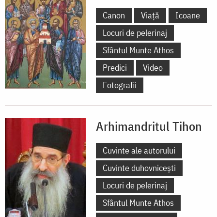
Canon
Viață
Icoane
Locuri de pelerinaj
Sfântul Munte Athos
Predici
Video
Fotografii
Arhimandritul Tihon
Cuvinte ale autorului
Cuvinte duhovnicești
Locuri de pelerinaj
Sfântul Munte Athos