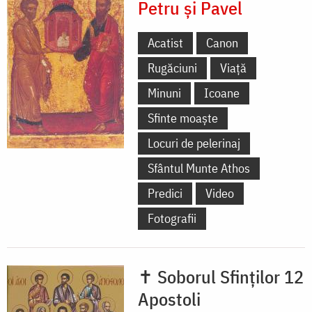
Petru și Pavel
Acatist
Canon
Rugăciuni
Viață
Minuni
Icoane
Sfinte moaște
Locuri de pelerinaj
Sfântul Munte Athos
Predici
Video
Fotografii
✝ Soborul Sfinților 12
Apostoli