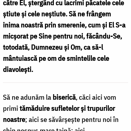
către El, ștergând cu lacrimi păcatele cele
inimile
știute și cele neștiute. Să ne frângem
noastre
inima noastră prin smerenie, cum și El S-a
/
micșorat pe Sine pentru noi, făcându-Se,
Foto:
totodată, Dumnezeu și Om, ca să-l
Oana
mântuiască pe om de smintelile cele
Nechifor
diavolești.
Să ne adunăm la
biserică
, căci aici vom
primi
tămăduire sufletelor și trupurilor
noastre
; aici se săvârșește pentru noi în
chip nespus mare taină; aici