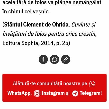
acela fără de folos va plânge nemângâiat
în chinul cel veșnic.
(
Sfântul Clement de Ohrida
,
Cuvinte și
învățături de folos pentru orice creștin
,
Editura Sophia, 2014, p. 25)
Alătură-te comunității noastre pe
WhatsApp
,
Instagram
și
Telegram
!