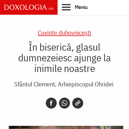
Skip
Meniu
to
main
Main
content
navigation
Cuvinte duhovnicești
În biserică, glasul
dumnezeiesc ajunge la
inimile noastre
Sfântul Clement, Arhiepiscopul Ohridei