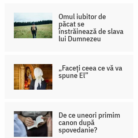
Omul iubitor de
păcat se
înstrăinează de slava
lui Dumnezeu
„Faceți ceea ce vă va
spune El”
De ce uneori primim
canon după
spovedanie?