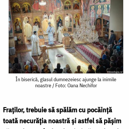
În
În biserică, glasul dumnezeiesc ajunge la inimile
noastre / Foto: Oana Nechifor
biserică,
glasul
dumnezeiesc
Fraților, trebuie să spălăm cu pocăință
ajunge
toată necurăția noastră și astfel să pășim
la