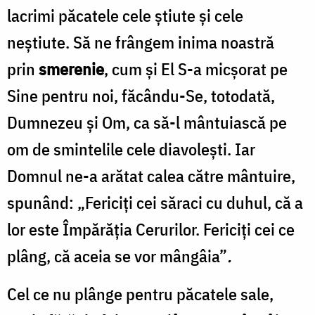
lacrimi păcatele cele știute și cele
neștiute. Să ne frângem inima noastră
prin
smerenie
, cum și El S-a micșorat pe
Sine pentru noi, făcându-Se, totodată,
Dumnezeu și Om, ca să-l mântuiască pe
om de smintelile cele diavolești. Iar
Domnul ne-a arătat calea către mântuire,
spunând: „Fericiți cei săraci cu duhul, că a
lor este Împărăția Cerurilor. Fericiți cei ce
plâng, că aceia se vor mângâia”
.
Cel ce nu plânge pentru păcatele sale,