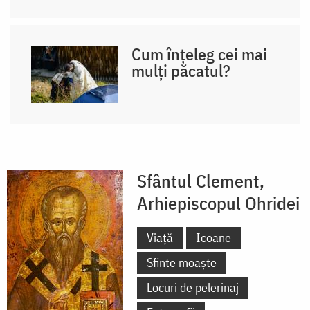
Cum înțeleg cei mai
mulți păcatul?
Sfântul Clement,
Arhiepiscopul Ohridei
Viață
Icoane
Sfinte moaște
Locuri de pelerinaj