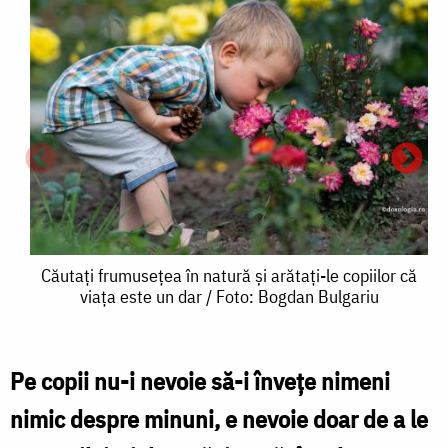
Căutați
Căutați frumusețea în natură și arătați-le copiilor că
viața este un dar / Foto: Bogdan Bulgariu
frumusețea
în
natură
Pe copii nu-i nevoie să-i înveţe nimeni
C
și
nimic despre minuni, e nevoie doar de a le
arătați-