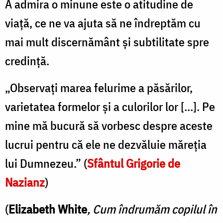
A admira o minune este o atitudine de
viaţă, ce ne va ajuta să ne îndreptăm cu
mai mult discernământ şi subtilitate spre
credinţă.
„Observaţi marea felurime a păsărilor,
varietatea formelor şi a culorilor lor […]. Pe
mine mă bucură să vorbesc despre aceste
lucrui pentru că ele ne dezvăluie măreţia
lui Dumnezeu.” (
Sfântul Grigorie de
Nazianz
)
(
Elizabeth White
, Cum îndrumăm copilul în