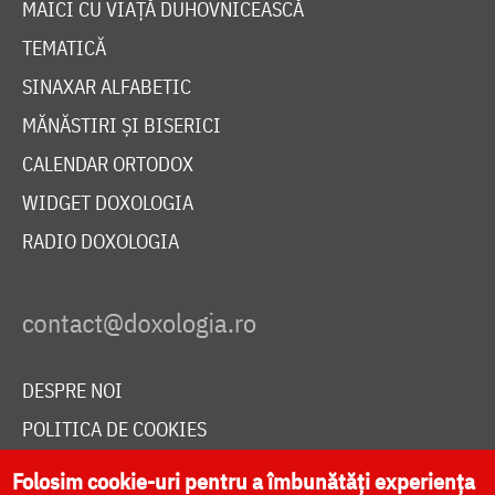
MAICI CU VIAȚĂ DUHOVNICEASCĂ
TEMATICĂ
SINAXAR ALFABETIC
MĂNĂSTIRI ȘI BISERICI
CALENDAR ORTODOX
WIDGET DOXOLOGIA
RADIO DOXOLOGIA
DESPRE NOI
POLITICA DE COOKIES
DONEAZĂ ONLINE PENTRU CATEDRALA NAȚIONALĂ
Folosim cookie-uri pentru a îmbunătăți experiența