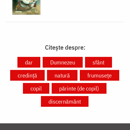
Citește despre:
dar
Dumnezeu
sfânt
credință
natură
frumusețe
copil
părinte (de copil)
discernământ