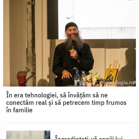
În era tehnologiei, să învățăm să ne
conectăm real și să petrecem timp frumos
în familie
Încredințați-vă copiii lui