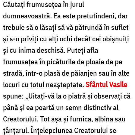
Căutaţi frumuseţea în jurul
P
dumneavoastră. Ea este pretutindeni, dar
trebuie să o lăsaţi să vă pătrundă în suflet
şi s-o priviţi cu alţi ochi decât cei obişnuiţi
şi cu inima deschisă. Puteţi afla
frumuseţea în picăturile de ploaie de pe
stradă, într-o plasă de păianjen sau în alte
locuri cu totul neaşteptate.
Sfântul Vasile
spune: „Uitaţi-vă la o piatră şi observaţi că
până şi ea poartă un semn distinctiv al
Creatorului. Tot aşa şi furnica, albina sau
ţânţarul. Înţelepciunea Creatorului se