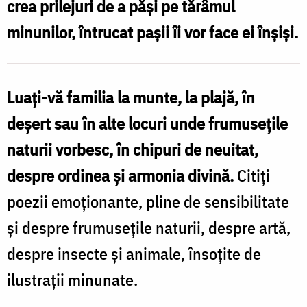
crea prilejuri de a păşi pe tărâmul
î
le
minunilor, întrucat paşii îi vor face ei înşişi.
copiilor
ș
că
a
viața
Luaţi-vă familia la munte, la plajă, în
l
este
deşert sau în alte locuri unde frumuseţile
c
un
naturii vorbesc, în chipuri de neuitat,
dar
despre ordinea şi armonia divină.
Citiţi
v
/
poezii emoţionante, pline de sensibilitate
e
Foto:
şi despre frumuseţile naturii, despre artă,
Bogdan
despre insecte şi animale, însoţite de
Bulgariu
ilustraţii minunate.
/
F