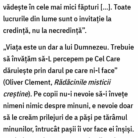
vădeşte în cele mai mici făpturi […]. Toate
lucrurile din lume sunt o invitaţie la
credinţă, nu la necredinţă”.
„Viaţa este un dar a lui Dumnezeu. Trebuie
să învăţăm să-L percepem pe Cel Care
dăruieşte prin darul pe care ni-l face”
(Oliver Clement,
Rădăcinile misticii
creştine
). Pe copii nu-i nevoie să-i înveţe
nimeni nimic despre minuni, e nevoie doar
să le creăm prilejuri de a păşi pe tărâmul
minunilor, întrucât paşii îi vor face ei înşişi.