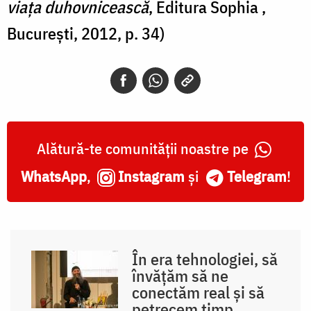
viaţa duhovnicească
, Editura Sophia ,
Bucureşti, 2012, p. 34)
Alătură-te comunității noastre pe
WhatsApp
,
Instagram
și
Telegram
!
În era tehnologiei, să
învățăm să ne
conectăm real și să
petrecem timp