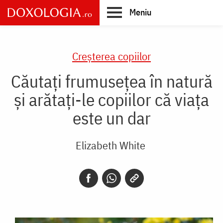
Skip
Meniu
to
main
Main
content
navigation
Creşterea copiilor
Căutați frumusețea în natură
și arătați-le copiilor că viața
este un dar
Elizabeth White