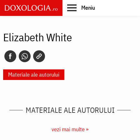
Skip
Meniu
to
main
Main
content
navigation
Elizabeth White
Materiale ale autorului
MATERIALE ALE AUTORULUI
vezi mai multe »