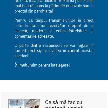
Nu uita, însă, că unele întrebări își găsesc cel
mai bun răspuns la părintele duhovnic sau la
preotul din parohia ta!
Pentru că timpul transmisiunilor în direct
este limitat, ne rezervăm dreptul de a
selecta, modera și edita întrebările și
comentariile adresate.
O parte dintre răspunsuri se vor regăsi în
format text și/ sau video în cadrul acestei
secțiuni.
Îți mulțumim pentru înțelegere!
Ce să mă fac cu
prietenii, vecinii,