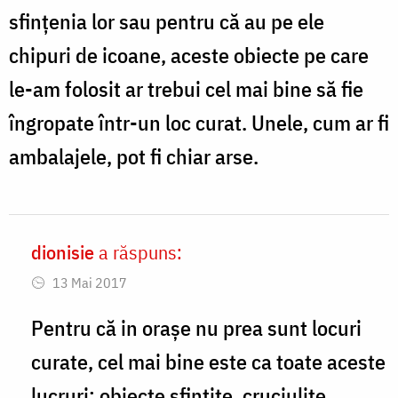
sfinţenia lor sau pentru că au pe ele
chipuri de icoane, aceste obiecte pe care
le-am folosit ar trebui cel mai bine să fie
îngropate într-un loc curat. Unele, cum ar fi
ambalajele, pot fi chiar arse.
dionisie
a răspuns:
In
13 Mai 2017
reply
to
Pentru că in oraşe nu prea sunt locuri
Andreea,
curate, cel mai bine este ca toate aceste
by
lucruri: obiecte sfintite, cruciulite,