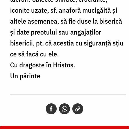
Petroniu
iconite uzate, sf. anaforă mucigăită şi
Marin
altele asemenea, să fie duse la biserică
şi date preotului sau angajaţilor
bisericii, pt. că acestia cu siguranţă sţiu
ce să facă cu ele.
Cu dragoste în Hristos.
Un părinte