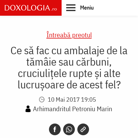
Skip
Meniu
to
main
Main
content
navigation
Întreabă preotul
Ce să fac cu ambalaje de la
tămâie sau cărbuni,
cruciulițele rupte și alte
lucrușoare de acest fel?
10 Mai 2017 19:05
Arhimandritul Petroniu Marin