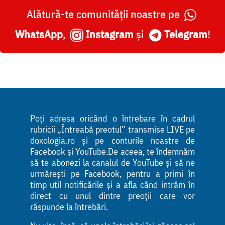
Alătură-te comunității noastre pe
WhatsApp
,
Instagram
și
Telegram
!
Poți adresa oricând o întrebare în cadrul
rubricii „Întreabă preotul” transmise LIVE pe
doxologia.ro și pe conturile noastre de
Facebook și YouTube.De aceea, te îndemnăm
să te abonezi la canalul de YouTube și să ne
urmărești pe Facebook, pentru a primi în
timp util notificările și a afla când intrăm în
direct cu unul dintre preoții care vor
răspunde la întrebări.