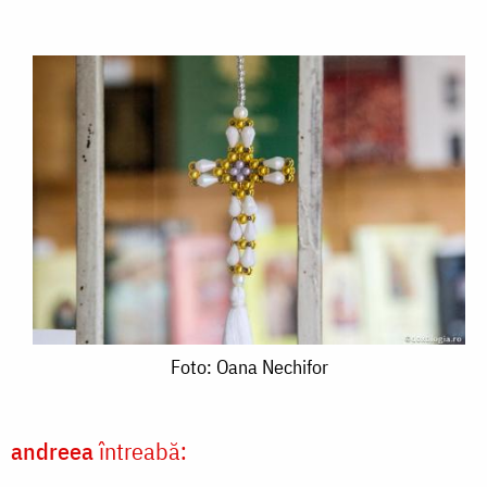
Foto:
Foto: Oana Nechifor
Oana
Nechifor
andreea
întreabă: