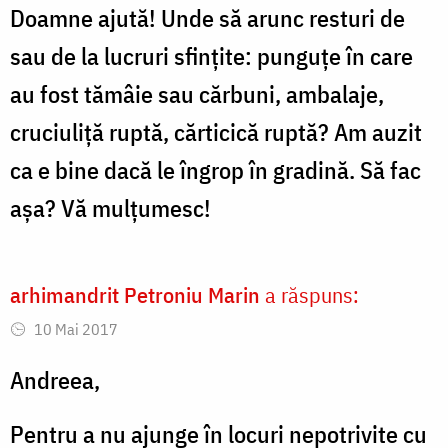
Doamne ajută! Unde să arunc resturi de
sau de la lucruri sfințite: punguțe în care
au fost tămâie sau cărbuni, ambalaje,
cruciuliță ruptă, cărticică ruptă? Am auzit
ca e bine dacă le îngrop în gradină. Să fac
așa? Vă mulțumesc!
arhimandrit Petroniu Marin
a răspuns:
10 Mai 2017
Andreea,
Pentru a nu ajunge în locuri nepotrivite cu