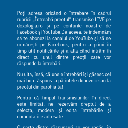
Poți adresa oricând o întrebare în cadrul
rubricii „Întreabă preotul” transmise LIVE pe
doxologia.ro și pe conturile noastre de
Facebook și YouTube.De aceea, te îndemnăm
să te abonezi la canalul de YouTube și să ne
urmărești pe Facebook, pentru a primi în
timp util notificările și a afla când intrăm în
direct cu unul dintre preoții care vor
răspunde la întrebări.
Nu uita, însă, că unele întrebări își găsesc cel
mai bun răspuns la părintele duhovnic sau la
preotul din parohia ta!
Pentru că timpul transmisiunilor în direct
este limitat, ne rezervăm dreptul de a
selecta, modera și edita întrebările și
comentariile adresate.
O parte dintre răspunsuri se vor regăsi în