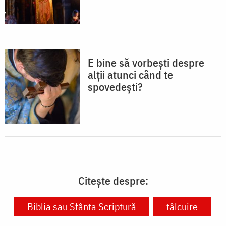
E bine să vorbești despre
alții atunci când te
spovedești?
Citește despre:
Biblia sau Sfânta Scriptură
tâlcuire