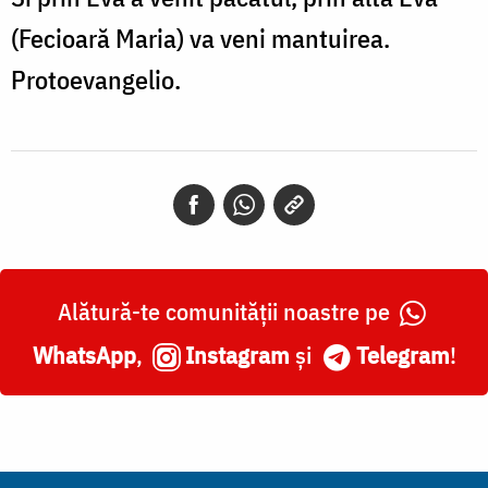
(Fecioară Maria) va veni mantuirea.
Protoevangelio.
Alătură-te comunității noastre pe
WhatsApp
,
Instagram
și
Telegram
!