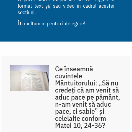
format text și/ sau video în cadrul acestei
secțiuni.
Îți mulțumim pentru înțelegere!
Ce înseamnă
cuvintele
Mântuitorului: „Să nu
credeți că am venit să
aduc pace pe pământ,
n-am venit să aduc
pace, ci sabie” și
celelalte conform
Matei 10, 24-36?