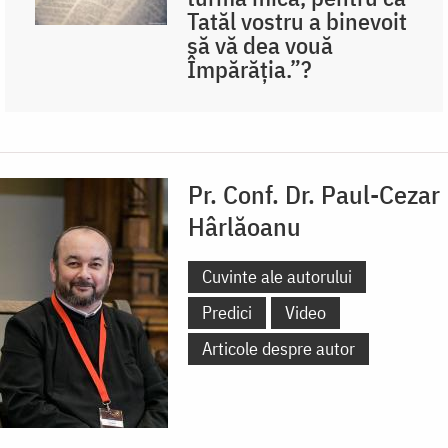
Tatăl vostru a binevoit
să vă dea vouă
Împărăţia.”?
Pr. Conf. Dr. Paul-Cezar
Hârlăoanu
Cuvinte ale autorului
Predici
Video
Articole despre autor