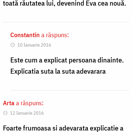
toată răutatea lui, devenind Eva cea nouă.
Constantin
a răspuns:
In
10 Ianuarie 2016
reply
to
Este cum a explicat persoana dinainte.
Pr.
Explicatia suta la suta adevarara
Arsenie
Papacioc
spune
Arta
a răspuns:
că
12 Ianuarie 2016
by
Foarte frumoasa si adevarata explicatie a
Creştina