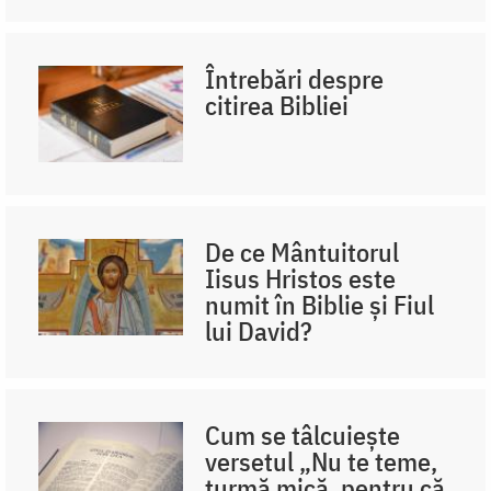
Întrebări despre
citirea Bibliei
De ce Mântuitorul
Iisus Hristos este
numit în Biblie și Fiul
lui David?
Cum se tâlcuiește
versetul „Nu te teme,
turmă mică, pentru că