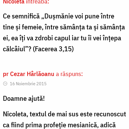
Nicoleta
întreabă:
Ce semnifică „Dușmănie voi pune între
tine și femeie, între sămânța ta și sămânța
ei, ea îți va zdrobi capul iar tu îi vei înțepa
călcâiul”? (Facerea 3,15)
pr Cezar Hârlăoanu
a răspuns:
16 Noiembrie 2015
Doamne ajută!
Nicoleta, textul de mai sus este recunoscut
ca fiind prima profeție mesianică, adică