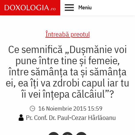
Skip
Meniu
to
main
Main
content
navigation
Întreabă preotul
Ce semnifică „Dușmănie voi
pune între tine și femeie,
între sămânța ta și sămânța
ei, ea îți va zdrobi capul iar tu
îi vei înțepa călcâiul”?
16 Noiembrie 2015 15:59
Pr. Conf. Dr. Paul-Cezar Hârlăoanu