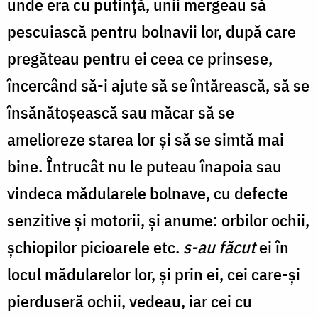
unde era cu putință, unii mergeau să
pescuiască pentru bolnavii lor, după care
pregăteau pentru ei ceea ce prinsese,
încercând să-i ajute să se întărească, să se
însănătoșească sau măcar să se
amelioreze starea lor și să se simtă mai
bine. Întrucât nu le puteau înapoia sau
vindeca mădularele bolnave, cu defecte
senzitive și motorii, și anume: orbilor ochii,
şchiopilor picioarele etc.
s-au făcut
ei în
locul mădularelor lor, şi prin ei, cei care-şi
pierduseră ochii, vedeau, iar cei cu