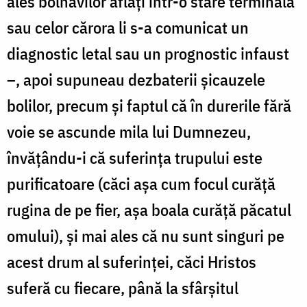
ales bolnavilor aflați într-o stare terminală
sau celor cărora li s-a comunicat un
diagnostic letal sau un prognostic infaust
–, apoi supuneau dezbaterii șicauzele
bolilor, precum și faptul că în durerile fără
voie se ascunde mila lui Dumnezeu,
învățându-i că suferința trupului este
purificatoare (căci așa cum focul curăță
rugina de pe fier, așa boala curăță păcatul
omului), și mai ales că nu sunt singuri pe
acest drum al suferinței, căci Hristos
suferă cu fiecare, până la sfârșitul