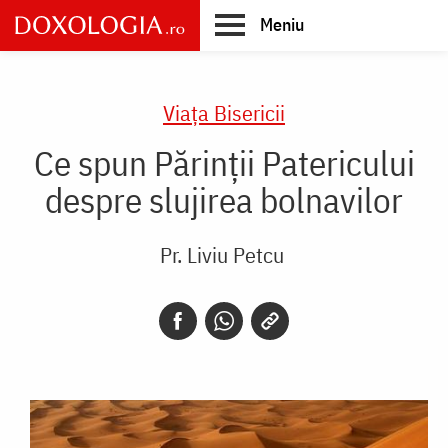
Skip
Meniu
to
main
Main
content
navigation
Viaţa Bisericii
Ce spun Părinții Patericului
despre slujirea bolnavilor
Pr. Liviu Petcu