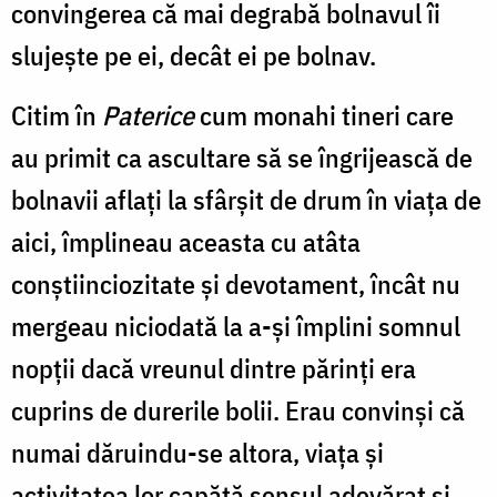
convingerea că mai degrabă bolnavul îi
slujește pe ei, decât ei pe bolnav.
Citim în
Paterice
cum monahi tineri care
au primit ca ascultare să se îngrijească de
bolnavii aflați la sfârșit de drum în viața de
aici, împlineau aceasta cu atâta
conștiinciozitate și devotament, încât nu
mergeau niciodată la a-și împlini somnul
nopții dacă vreunul dintre părinți era
cuprins de durerile bolii. Erau convinși că
numai dăruindu-se altora, viața și
activitatea lor capătă sensul adevărat și