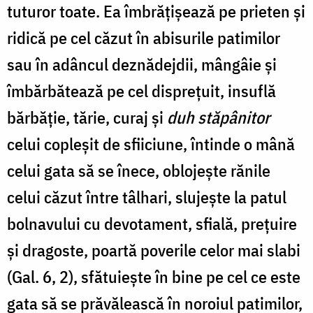
tuturor toate. Ea îmbrățișează pe prieten și
ridică pe cel căzut în abisurile patimilor
sau în adâncul deznădejdii, mângâie și
îmbărbătează pe cel disprețuit, insuflă
bărbăție, tărie, curaj și
duh stăpânitor
celui copleșit de sfiiciune, întinde o mână
celui gata să se înece, oblojește rănile
celui căzut între tâlhari, slujește la patul
bolnavului cu devotament, sfială, prețuire
și dragoste, poartă poverile celor mai slabi
(Gal. 6, 2), sfătuiește în bine pe cel ce este
gata să se prăvălească în noroiul patimilor,