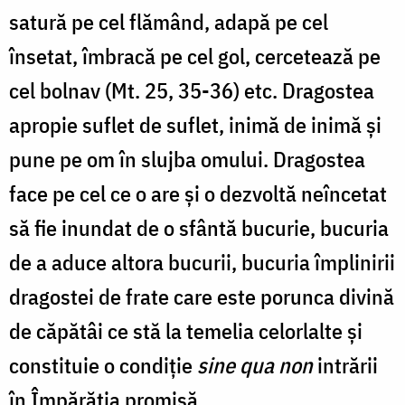
satură pe cel flămând, adapă pe cel
însetat, îmbracă pe cel gol, cercetează pe
cel bolnav (Mt. 25, 35-36) etc. Dragostea
apropie suflet de suflet, inimă de inimă și
pune pe om în slujba omului. Dragostea
face pe cel ce o are și o dezvoltă neîncetat
să fie inundat de o sfântă bucurie, bucuria
de a aduce altora bucurii, bucuria împlinirii
dragostei de frate care este porunca divină
de căpătâi ce stă la temelia celorlalte și
constituie o condiție
sine qua non
intrării
în Împărăția promisă.