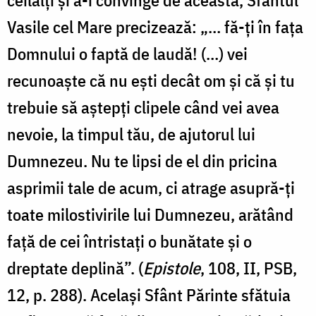
ceilalți și a-i convinge de aceasta, Sfântul
Vasile cel Mare precizează: „… fă-ţi în faţa
Domnului o faptă de laudă! (…) vei
recunoaşte că nu eşti decât om şi că şi tu
trebuie să aştepţi clipele când vei avea
nevoie, la timpul tău, de ajutorul lui
Dumnezeu. Nu te lipsi de el din pricina
asprimii tale de acum, ci atrage asupră-ţi
toate milostivirile lui Dumnezeu, arătând
faţă de cei întristaţi o bunătate şi o
dreptate deplină”. (
Epistole
, 108, II, PSB,
12, p. 288). Același Sfânt Părinte sfătuia