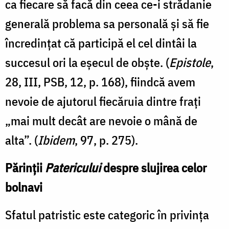
ca fiecare să facă din ceea ce-i strădanie
generală problema sa personală şi să fie
încredinţat că participă el cel dintâi la
succesul ori la eşecul de obşte. (
Epistole
,
28, III, PSB, 12, p. 168), fiindcă avem
nevoie de ajutorul fiecăruia dintre fraţi
„mai mult decât are nevoie o mână de
alta”. (
Ibidem
, 97, p. 275).
Părinții
Patericului
despre slujirea celor
bolnavi
Sfatul patristic este categoric în privința