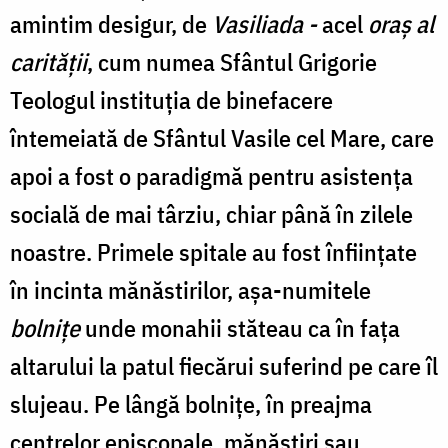
amintim desigur, de
Vasiliada -
acel
oraş al
carităţii
, cum numea Sfântul Grigorie
Teologul instituția de binefacere
întemeiată de Sfântul Vasile cel Mare, care
apoi a fost o paradigmă pentru asistența
socială de mai târziu, chiar până în zilele
noastre. Primele spitale au fost înființate
în incinta mănăstirilor, așa-numitele
bolnițe
unde monahii stăteau ca în fața
altarului la patul fiecărui suferind pe care îl
slujeau. Pe lângă bolnițe, în preajma
centrelor episcopale, mănăstiri sau