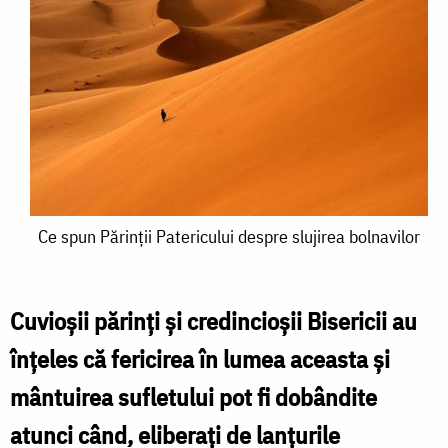
Ce
Ce spun Părinții Patericului despre slujirea bolnavilor
spun
Părinții
Cuvioșii părinți și credincioșii Bisericii au
Patericului
înțeles că fericirea în lumea aceasta și
despre
mântuirea sufletului pot fi dobândite
slujirea
atunci când, eliberați de lanțurile
bolnavilor