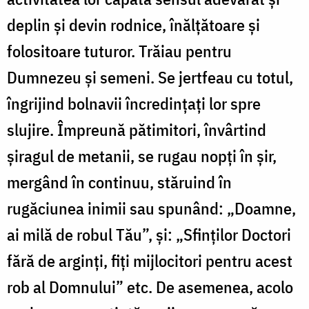
deplin și devin rodnice, înălțătoare și
folositoare tuturor. Trăiau pentru
Dumnezeu și semeni. Se jertfeau cu totul,
îngrijind bolnavii încredințați lor spre
slujire. Împreună pătimitori, învârtind
șiragul de metanii, se rugau nopți în șir,
mergând în continuu, stăruind în
rugăciunea inimii sau spunând: „Doamne,
ai milă de robul Tău”, și: „Sfinților Doctori
fără de arginți, fiți mijlocitori pentru acest
rob al Domnului” etc. De asemenea, acolo