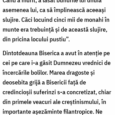
Când a murit, a lăsat bunurile lui unuia
asemenea lui, ca să împlinească aceeași
slujire. Căci locuind cinci mii de monahi în
munte era trebuință și de această slujire,
din pricina locului pustiu”.
Dintotdeauna Biserica a avut în atenție pe
cei pe care i-a găsit Dumnezeu vrednici de
încercările bolilor. Marea dragoste și
deosebita grijă a Bisericii faţă de
credincioșii suferinzi s-a concretizat, chiar
din primele veacuri ale creștinismului, în
importante aşezăminte filantropice. Ne