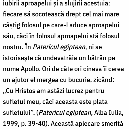
iubirii aproapelui și a slujirii acestuia:
fiecare să socotească drept cel mai mare
câştig folosul pe care-l aduce aproapelui
său, căci în folosul aproapelui stă folosul
nostru. În
Patericul egiptean
, ni se
istorisește că undevatrăia un bătrân pe
nume Apollo. Ori de câte ori cineva îi cerea
un ajutor el mergea cu bucurie, zicând:
„Cu Hristos am astăzi lucrez pentru
sufletul meu, căci aceasta este plata
sufletului”. (
Patericul egiptean
, Alba Iulia,
1999, p. 39-40). Această aplecare smerită