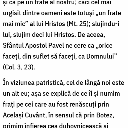
și ca pe un frate al nostru; căci cel mai
urgisit dintre oameni este totuși „un frate
mai mic” al lui Hristos (Mt. 25); slujindu-i
lui, slujim deci lui Hristos. De aceea,
Sfântul Apostol Pavel ne cere ca „orice
faceți, din suflet să faceți, ca Domnului”
(Col. 3, 23).
În viziunea patristică, cel de lângă noi este
un alt eu; așa se explică de ce îi şi numim
fraţi pe cei care au fost renăscuţi prin
Acelaşi Cuvânt, în sensul că prin Botez,
primim înfierea cea duhovnicească și