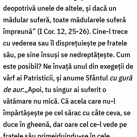
deopotrivă unele de altele, și dacă un
mădular suferă, toate mădularele suferă
împreună” (I Cor. 12, 25-26). Cine-l trece
cu vederea sau îl dispreţuiește pe fratele
său, pe sine însuși se nedreptăţește. Cum
este posibil? Ne învață unul din exegeții de
vârf ai Patristicii, și anume Sfântul
cu gură
de aur
:„Apoi, tu singur ai suferit o
vătămare nu mică. Că acela care nu-l
împărtăşeşte pe cel sărac cu câte ceva, se
duce în gheenă, dar oare cel ce-l vede pe
fratele său primejduindu-se în cele