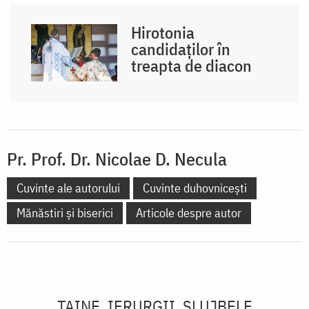
Hirotonia
candidaților în
treapta de diacon
Pr. Prof. Dr. Nicolae D. Necula
Cuvinte ale autorului
Cuvinte duhovnicești
Mănăstiri și biserici
Articole despre autor
TAINE, IERURGII, SLUJBELE