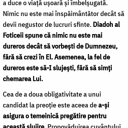
a duce o viață ușoară și îmbelșugată.
Nimic nu este mai înspăimântător decât să
devii negustor de lucruri sfinte.
Diadoh al
Foticeii spune că nimic nu este mai
dureros decât să vorbești de Dumnezeu,
fără să crezi în El. Asemenea, la fel de
dureros este să-I slujești, fără să simți
chemarea Lui.
Cea de a doua obligativitate a unui
candidat la preoție este aceea de
a-și
asigura
o temeinică pregătire pentru
această slujire
. Propovăduirea cuvântului