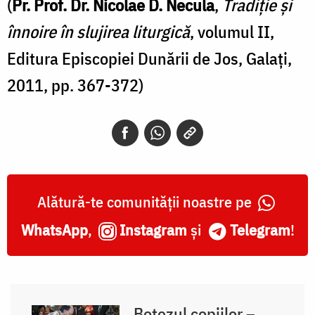
(
Pr. Prof. Dr. Nicolae D. Necula
,
Tradiție și
înnoire în slujirea liturgică
, volumul II,
Editura Episcopiei Dunării de Jos, Galați,
2011, pp. 367-372)
Alătură-te comunității noastre pe
WhatsApp
,
Instagram
și
Telegram
!
Botezul copiilor –