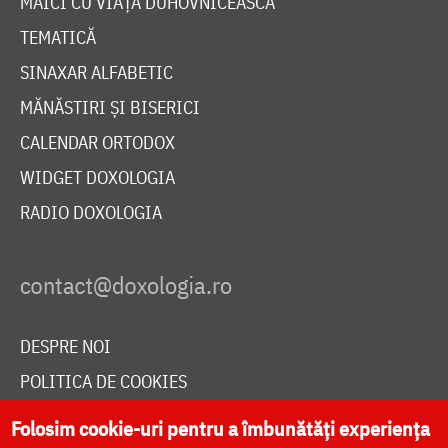
MAICI CU VIAȚĂ DUHOVNICEASCĂ
TEMATICĂ
SINAXAR ALFABETIC
MĂNĂSTIRI ȘI BISERICI
CALENDAR ORTODOX
WIDGET DOXOLOGIA
RADIO DOXOLOGIA
DESPRE NOI
POLITICA DE COOKIES
DONEAZĂ ONLINE PENTRU CATEDRALA NAȚIONALĂ
Folosim cookie-uri pentru a îmbunătăți experiența