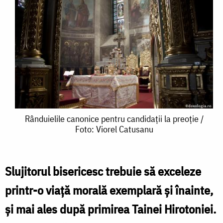
Rânduielile
Rânduielile canonice pentru candidații la preoție /
Foto: Viorel Catusanu
canonice
pentru
candidații
Slujitorul bisericesc trebuie să exceleze
la
printr-o viață morală exemplară și înainte,
preoție
și mai ales după primirea Tainei Hirotoniei.
/