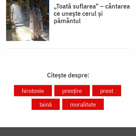
„Toată suflarea” – cântarea
ce unește cerul și
pământul
Citește despre:
hirotonie
preoțire
preot
taină
moralitate