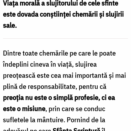
Viața morală a slujitorului de cele sfinte
Foto:
este dovada conștiinței chemării și slujirii
Viorel
sale.
Catusanu
Dintre toate chemările pe care le poate
îndeplini cineva în viață, slujirea
preoțească este cea mai importantă și mai
plină de responsabilitate, pentru că
preoția nu este o simplă profesie, ci ea
este o misiune
, prin care se conduc
sufletele la mântuire. Pornind de la
adevărul pe care
Sfânta Scriptură
îl