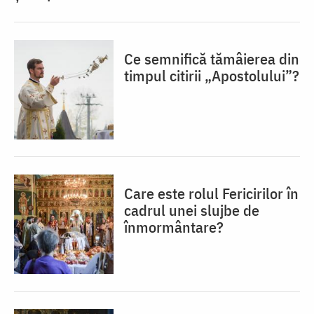
Ce semnifică tămâierea din
timpul citirii „Apostolului”?
Care este rolul Fericirilor în
cadrul unei slujbe de
înmormântare?