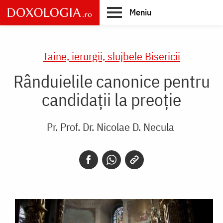
Skip
Meniu
to
main
Main
content
navigation
Taine, ierurgii, slujbele Bisericii
Rânduielile canonice pentru
candidații la preoție
Pr. Prof. Dr. Nicolae D. Necula