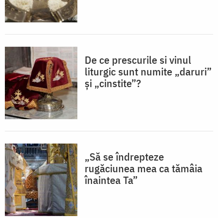
De ce prescurile si vinul
liturgic sunt numite „daruri”
și „cinstite”?
„Să se îndrepteze
rugăciunea mea ca tămâia
înaintea Ta”