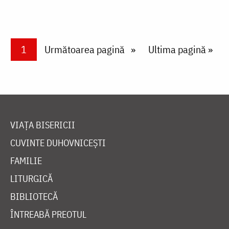
Paginare
Current page
1
Next page
Următoarea pagină
Last page
Ultima pagină »
VIAȚA BISERICII
CUVINTE DUHOVNICEȘTI
FAMILIE
LITURGICĂ
BIBLIOTECĂ
ÎNTREABĂ PREOTUL