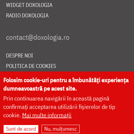
WIDGET DOXOLOGIA
RADIO DOXOLOGIA
DESPRE NOI
POLITICA DE COOKIES
DONEAZĂ ONLINE PENTRU CATEDRALA NAȚIONALĂ
Folosim cookie-uri pentru a îmbunătăți experiența
dumneavoastră pe acest site.
Prin continuarea navigării în această pagină
LIVE
confirmați acceptarea utilizării fișierelor de tip
cookie.
Mai multe informații
Site dezvoltat de
DOXOLOGIA MEDIA
,
Sunt de acord
Nu, mulțumesc