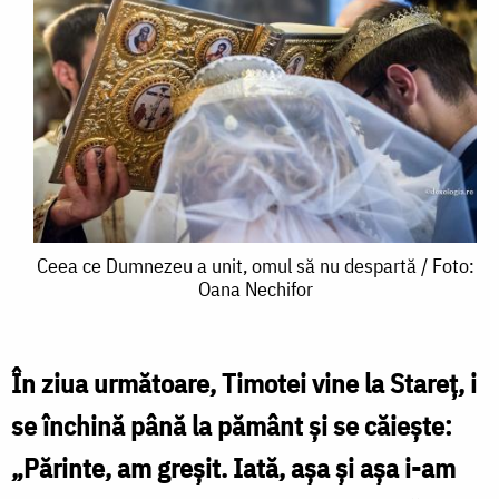
Ceea
Ceea ce Dumnezeu a unit, omul să nu despartă / Foto:
Oana Nechifor
ce
Dumnezeu
a
În ziua următoare, Timotei vine la Stareţ, i
unit,
se închină până la pământ şi se căieşte:
omul
„Părinte, am greşit. Iată, aşa şi aşa i-am
să