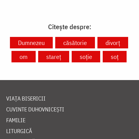
Citește despre:
Dumnezeu
căsătorie
divorț
om
stareț
soție
soț
VIAȚA BISERICII
CUVINTE DUHOVNICEȘTI
FAMILIE
LITURGICĂ