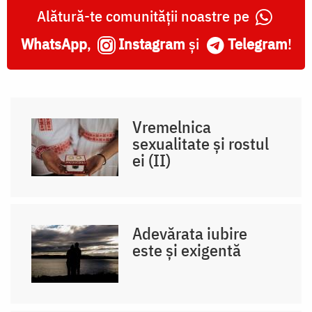
Alătură-te comunității noastre pe
WhatsApp
,
Instagram
și
Telegram
!
Vremelnica
sexualitate și rostul
ei (II)
Adevărata iubire
este și exigentă