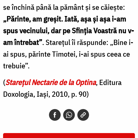
se închină până la pământ şi se căieşte:
„Părinte, am greşit. Iată, aşa şi aşa i-am
spus vecinului, dar pe Sfinţia Voastră nu v-
am întrebat”
. Stareţul îi răspunde: „Bine i-
ai spus, părinte Timotei, i-ai spus ceea ce
trebuie”.
(
Starețul Nectarie de la Optina
, Editura
Doxologia, Iași, 2010, p. 90)