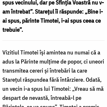
spus vecinului, dar pe Sfinţia Voastră nu v-
nu
am întrebat”. Stareţul îi răspunde: „Bine i-
despartă
ai spus, părinte Timotei, i-ai spus ceea ce
/
trebuie”.
Foto:
Oana
Nechifor
Vizitiul Timotei îşi amintea nu numai că a
adus la Părinte mulţime de popor, ci uneori
transmitea cereri şi întrebări la care
Stareţul răspundea fără întârziere. Odată,
un vecin i-a spus lui Timotei: „Vreau să mă
despart de nevastă, întreabă-l pe
Părintele, ce va spune”. Timotei a promis