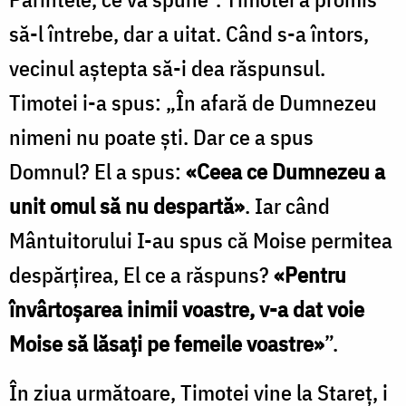
să-l întrebe, dar a uitat. Când s-a întors,
vecinul aştepta să-i dea răspunsul.
Timotei i-a spus: „În afară de Dumnezeu
nimeni nu poate şti. Dar ce a spus
Domnul? El a spus:
«Ceea ce Dumnezeu a
unit omul să nu despartă»
. Iar când
Mântuitorului I-au spus că Moise permitea
despărţirea, El ce a răspuns?
«Pentru
învârtoşarea inimii voastre, v-a dat voie
Moise să lăsaţi pe femeile voastre»
”.
În ziua următoare, Timotei vine la Stareţ, i