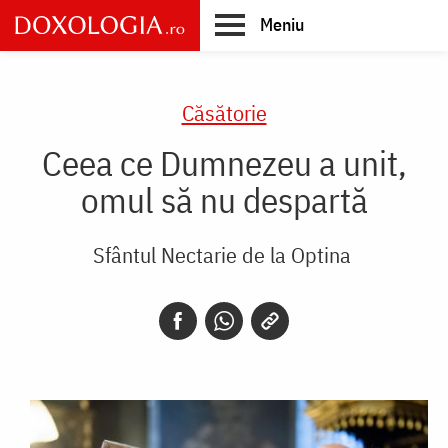
Skip
Meniu
to
main
Main
content
navigation
Căsătorie
Ceea ce Dumnezeu a unit,
omul să nu despartă
Sfântul Nectarie de la Optina