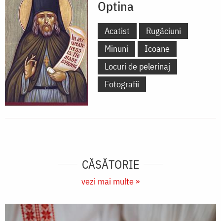
Optina
Acatist
Rugăciuni
Minuni
Icoane
Locuri de pelerinaj
Fotografii
CĂSĂTORIE
vezi mai multe »