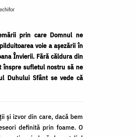
echifor
chemării prin care Domnul ne
pilduitoarea voie a așezării în
ana Învierii. Fără căldura din
t înspre sufletul nostru să ne
arul Duhului Sfânt se vede că
ții și izvor din care, dacă bem
eseori definită prin foame. O