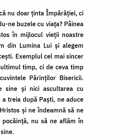
că nu doar ținta Împărăției, ci
ndu-ne buzele cu viața? Pâinea
s în mijlocul vieții noastre
im din Lumina Lui și alegem
cești. Exemplul cel mai sincer
 ultimul timp, ci de ceva timp
vintele Părinților Bisericii.
 sine și nici ascultarea cu
 a treia după Paști, ne aduce
 Hristos și ne îndeamnă să ne
 pocăință, nu să ne aflăm în
 sine.