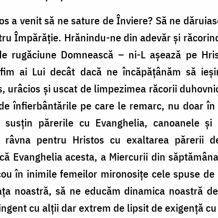
os a venit să ne sature de Înviere? Să ne dăruias
ntru Împărăție. Hrănindu-ne din adevăr și răcori
de rugăciune Domnească – ni-L așează pe Hristo
 fim ai Lui decât dacă ne încăpățânăm să ieș
s, urâcios și uscat de limpezimea răcorii duhovni
e înfierbântările pe care le remarc, nu doar în
 susțin părerile cu Evanghelia, canoanele și cu
 râvna pentru Hristos cu exaltarea părerii de
ă Evanghelia acesta, a Miercurii din săptămâna
u în inimile femeilor mironosițe cele spuse de
ța noastră, să ne educăm dinamica noastră de
ngent cu alții dar extrem de lipsit de exigență cu