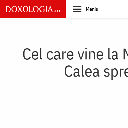
Skip
Meniu
to
main
Main
content
navigation
Cel care vine la
Calea spre