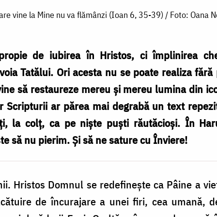
are vine la Mine nu va flămânzi (Ioan 6, 35-39) / Foto: Oana N
 apropie de iubirea în Hristos, ci împlinirea 
voia Tatălui. Ori acesta nu se poate realiza fără 
ine să restaureze mereu și mereu lumina din ico
 Scripturii ar părea mai degrabă un text repezi
uți, la colț, ca pe niște puști răutăcioși. În H
e să nu pierim. Și să ne sature cu Înviere!
mii. Hristos Domnul se redefinește ca Pâine a vie
cătuire de încurajare a unei firi, cea umană, d