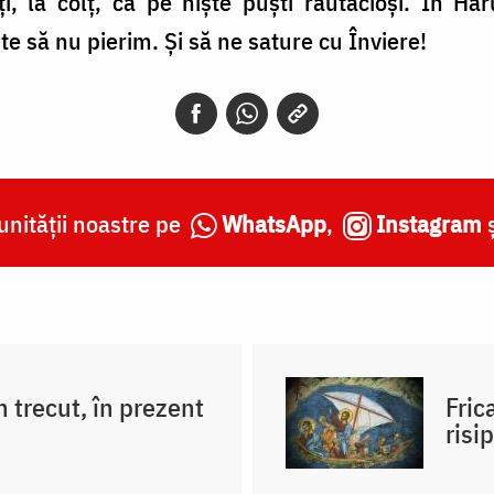
uți, la colț, ca pe niște puști răutăcioși. În H
e să nu pierim. Și să ne sature cu Înviere!
nității noastre pe
WhatsApp
,
Instagram
 trecut, în prezent
Fric
risi