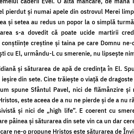
meiul căderii Evei. O altă mâncare, de mană în
l pierdut și numai apele din ostrovul Merei lim
ea și setea au redus un popor la o simplă turmă
area s-a dovedit că poate ucide martirii cred
 conștiințe creștine și taina pe care Domnu ne
ti cu El, urmându-L cu smerenie, nu lipsește nim
diană și săturarea de apă de credința în El. Spu
ieșire din sete. Cine trăiește o viață de dragoste 
um spune Sfântul Pavel, nici de flămânzire și n
 Hristos, este aceea de a nu ne pierde și de a nu 
ivistă și nici de
„
high life”. E coerent cu smer
are pâinea și săturarea din sete vin ca un dar cere
 care ne-o propune Hristos este săturarea de Înv