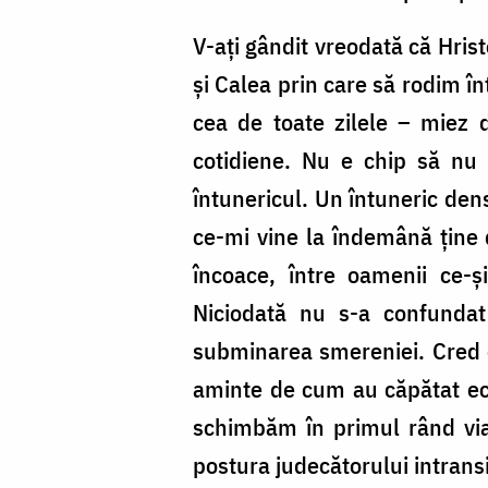
V-ați gândit vreodată că Hrist
și Calea prin care să rodim î
cea de toate zilele – miez 
cotidiene. Nu e chip să nu
întunericul. Un întuneric den
ce-mi vine la îndemână ține d
încoace, între oamenii ce-și
Niciodată nu s-a confundat
subminarea smereniei. Cred c
aminte de cum au căpătat eco
schimbăm în primul rând via
postura judecătorului intransi