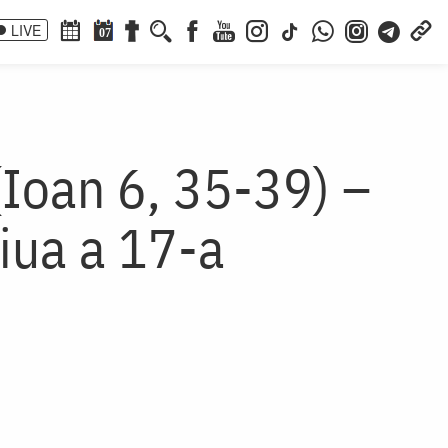
LIVE
07
(Ioan 6, 35-39) –
ziua a 17-a