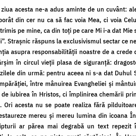
or ziua acesta ne-a adus aminte de un cuvânt: 
rât din cer nu ca să fac voia Mea, ci voia Celu
trimis pe mine, ca din toți pe care Mi i-a dat Mie s
oi”. Strașnic răspuns la exclusivismul sectar ce ne
ția asupra responsabilității noastre de a crede
ârșim în circul vieții plasa de siguranță: dragoste
 zilele din urmă: pentru aceea ni s-a dat Duhul
Împărăției, între mânuirea Evangheliei și mântui
ie de iubirea în Hristos, ci împlinirea chemării 
i. Ori acesta nu se poate realiza fără pilduitoar
estaureze mereu și mereu lumina din icoana Înv
ipturii ar părea mai degrabă un text repezit 