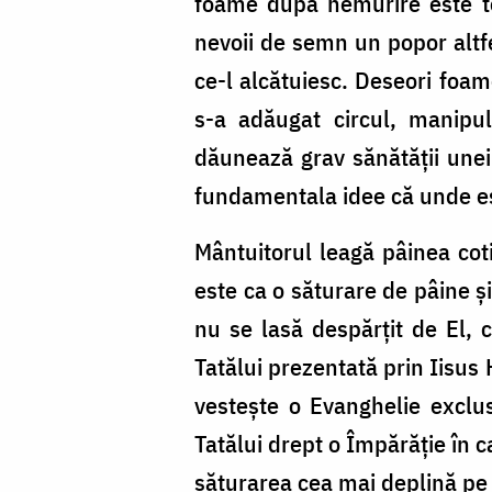
foame după nemurire este te
Foto:
nevoii de semn un popor altfe
Oana
ce-l alcătuiesc. Deseori foam
Nechifor
s-a adăugat circul, manipul
dăunează grav sănătății unei
fundamentala idee că unde eș
Mântuitorul leagă pâinea coti
este ca o săturare de pâine și 
nu se lasă despărțit de El, c
Tatălui prezentată prin Iisus
vestește o Evanghelie exclus
Tatălui drept o Împărăție în c
săturarea cea mai deplină pe