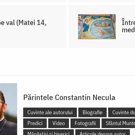
e val (Matei 14,
Într
medi
Părintele Constantin Necula
Cuvinte ale autorului
Biografie
Cuvinte d
Predici
Video
Fotografii
Sfântul Munt
Mănăstiri și biserici
Articole despre autor