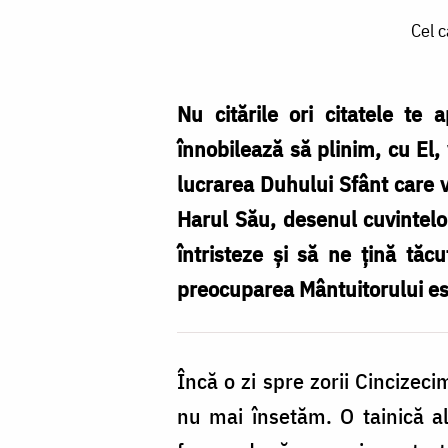
Cel
Cel c
care
vine
la
Nu citările ori citatele te
Mine
înnobilează să plinim, cu El, 
nu
lucrarea Duhului Sfânt care v
va
Harul Său, desenul cuvintelor
flămânzi
întristeze și să ne țină tăc
(Ioan
preocuparea Mântuitorului est
6,
35-
Încă o zi spre zorii Cincizeci
39)
nu mai însetăm. O tainică al
/