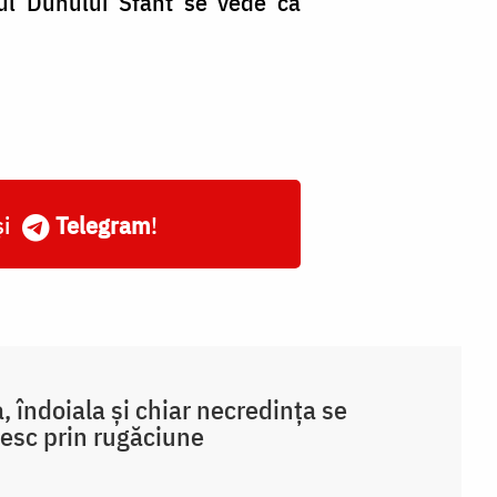
arul Duhului Sfânt se vede că
și
Telegram
!
a, îndoiala și chiar necredința se
pesc prin rugăciune