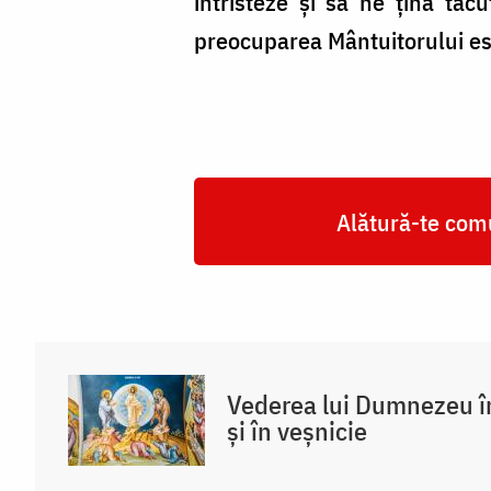
întristeze și să ne țină tăc
preocuparea Mântuitorului est
Alătură-te comu
Vederea lui Dumnezeu în
și în veșnicie