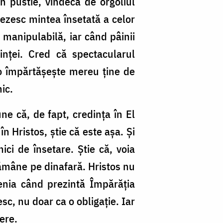
 pustie, vindecă de orgoliul
pezesc mintea însetată a celor
 manipulabilă, iar când pâinii
inței. Cred că spectacularul
-o împărtășește mereu ține de
ic.
ne că, de fapt, credința în El
în Hristos, știe că este așa. Și
ici de însetare. Știe că, voia
rămâne pe dinafară. Hristos nu
enia când prezintă Împărăția
sc, nu doar ca o obligație. Iar
iere.