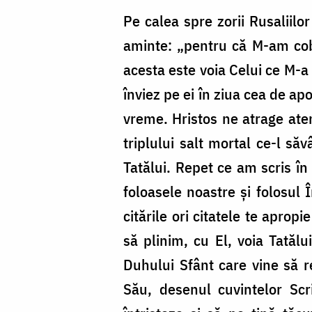
Pe calea spre zorii Rusaliil
aminte: „pentru că M-am cobo
acesta este voia Celui ce M-a 
înviez pe ei în ziua cea de ap
vreme. Hristos ne atrage aten
triplului salt mortal ce-l săv
Tatălui. Repet ce am scris în
foloasele noastre și folosul 
citările ori citatele te aprop
să plinim, cu El, voia Tatălu
Duhului Sfânt care vine să r
Său, desenul cuvintelor Scr