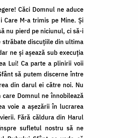
alegere! Căci Domnul ne aduce
i Care M-a trimis pe Mine. Și
ă nu pierd pe niciunul, ci să-i
 străbate discuțiile din ultima
 dar ne și așează sub execuția
a Lui! Ca parte a plinirii voii
 Sfânt să putem discerne între
rea din darul ei către noi. Nu
prin care Domnul ne înnobilează
ea voie a așezării în lucrarea
ierii. Fără căldura din Harul
înspre sufletul nostru să ne