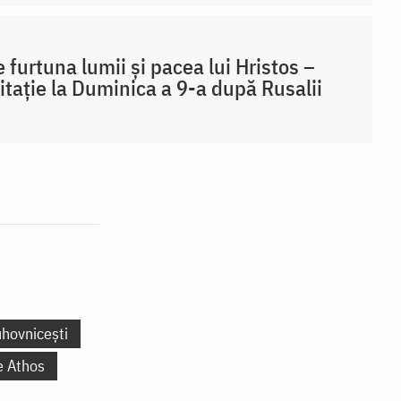
e furtuna lumii și pacea lui Hristos –
tație la Duminica a 9-a după Rusalii
uhovnicești
e Athos