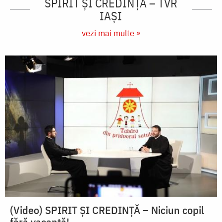
SPIRIT ȘI CREDINȚĂ – TVR
IAȘI
vezi mai multe »
(Video) SPIRIT ŞI CREDINŢĂ – Niciun copil
fără vacanţă!