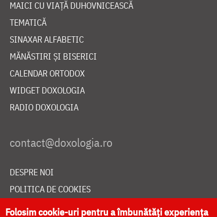
MAICI CU VIAȚĂ DUHOVNICEASCĂ
TEMATICĂ
SINAXAR ALFABETIC
MĂNĂSTIRI ȘI BISERICI
CALENDAR ORTODOX
WIDGET DOXOLOGIA
RADIO DOXOLOGIA
DESPRE NOI
POLITICA DE COOKIES
DONEAZĂ ONLINE PENTRU CATEDRALA NAȚIONALĂ
Folosim cookie-uri pentru a îmbunătăți experiența