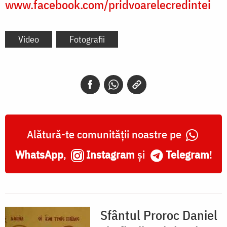
www.facebook.com/pridvoarelecredintei
Video
Fotografii
Alătură-te comunității noastre pe
WhatsApp
,
Instagram
și
Telegram
!
Sfântul Proroc Daniel