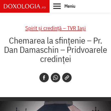
Skip
Meniu
to
main
Main
content
navigation
Spirit și credință – TVR Iași
Chemarea la sfințenie – Pr.
Dan Damaschin – Pridvoarele
credinței