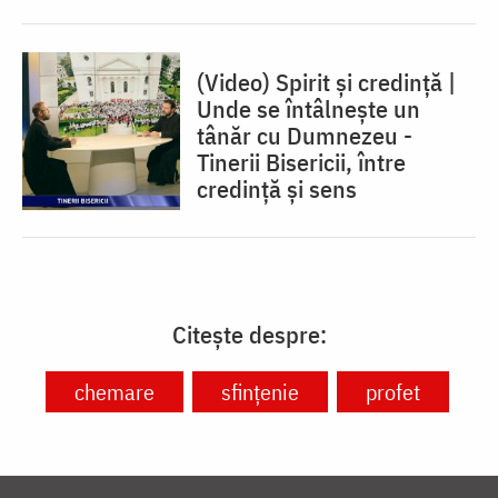
(Video) Spirit și credință |
Unde se întâlnește un
tânăr cu Dumnezeu -
Tinerii Bisericii, între
credinţă şi sens
Citește despre:
chemare
sfințenie
profet