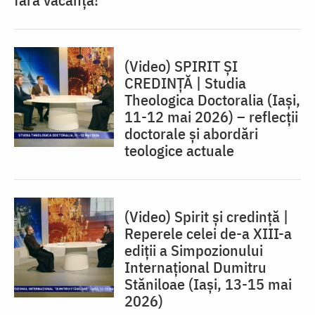
(Video) SPIRIT ȘI
CREDINȚĂ | Studia
Theologica Doctoralia (Iaşi,
11-12 mai 2026) – reflecţii
doctorale şi abordări
teologice actuale
(Video) Spirit și credință |
Reperele celei de-a XIII-a
ediții a Simpozionului
Internațional Dumitru
Stăniloae (Iaşi, 13-15 mai
2026)