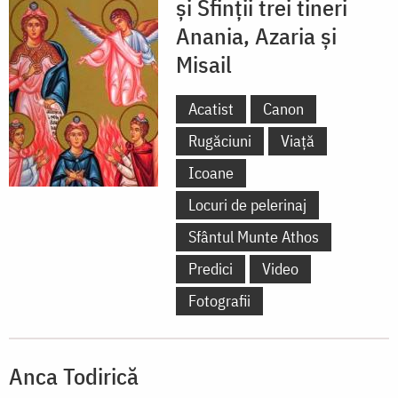
și Sfinții trei tineri
Anania, Azaria și
Misail
Acatist
Canon
Rugăciuni
Viață
Icoane
Locuri de pelerinaj
Sfântul Munte Athos
Predici
Video
Fotografii
Anca Todirică