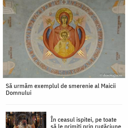
Să urmăm exemplul de smerenie al Maicii
Domnului
În ceasul ispitei, pe toate
să le primiți prin rugăciune