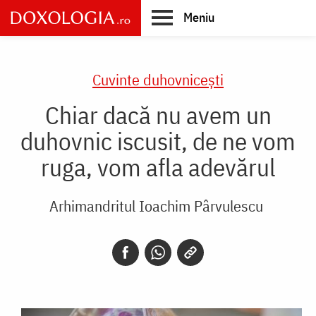
Skip
Meniu
to
main
Main
content
navigation
Cuvinte duhovnicești
Chiar dacă nu avem un
duhovnic iscusit, de ne vom
ruga, vom afla adevărul
Arhimandritul Ioachim Pârvulescu