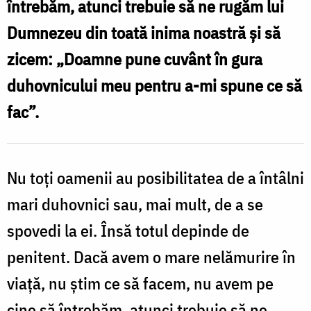
întrebăm, atunci trebuie să ne rugăm lui
iscusit,
Dumnezeu din toată inima noastră și să
de
zicem: „Doamne pune cuvânt în gura
ne
duhovnicului meu pentru a-mi spune ce să
vom
fac”.
ruga,
vom
afla
Nu toţi oamenii au posibilitatea de a întâlni
adevărul
mari duhovnici sau, mai mult, de a se
/
spovedi la ei. Însă totul depinde de
Foto:
penitent. Dacă avem o mare nelămurire în
Oana
viaţă, nu ştim ce să facem, nu avem pe
Nechifor
cine să întrebăm, atunci trebuie să ne