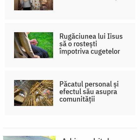
Rugăciunea lui Iisus
să o rostești
împotriva cugetelor
Păcatul personal și
efectul său asupra
comunității