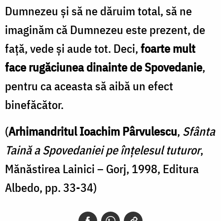
Dumnezeu şi să ne dăruim total, să ne
imaginăm că Dumnezeu este prezent, de
faţă, vede şi aude tot. Deci,
foarte mult
face rugăciunea dinainte de Spovedanie
,
pentru ca aceasta să aibă un efect
binefăcător.
(
Arhimandritul Ioachim Pârvulescu
,
Sfânta
Taină a Spovedaniei pe înţelesul tuturor
,
Mănăstirea Lainici – Gorj, 1998, Editura
Albedo, pp. 33-34)