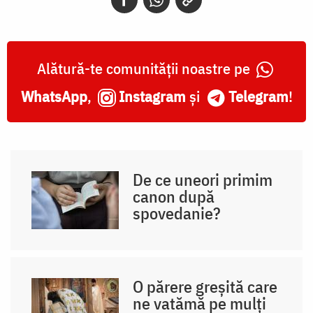
Alătură-te comunității noastre pe
WhatsApp
,
Instagram
și
Telegram
!
De ce uneori primim
canon după
spovedanie?
O părere greșită care
ne vatămă pe mulți