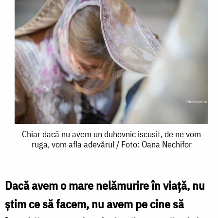
Chiar
Chiar dacă nu avem un duhovnic iscusit, de ne vom
ruga, vom afla adevărul / Foto: Oana Nechifor
dacă
nu
avem
Dacă avem o mare nelămurire în viață, nu
un
știm ce să facem, nu avem pe cine să
duhovnic