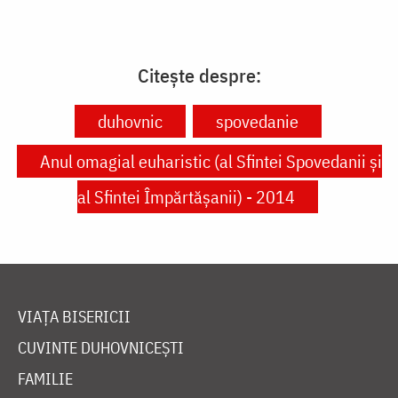
Citește despre:
duhovnic
spovedanie
Anul omagial euharistic (al Sfintei Spovedanii şi
al Sfintei Împărtăşanii) - 2014
VIAȚA BISERICII
CUVINTE DUHOVNICEȘTI
FAMILIE