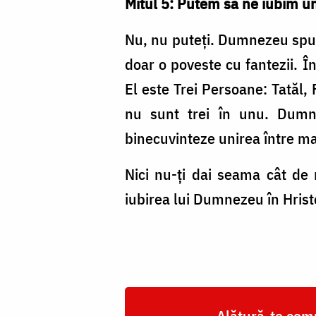
Mitul 5: Putem să ne iubim unu
Nu, nu puteţi. Dumnezeu spune 
doar o poveste cu fantezii. Î
El este Trei Persoane: Tatăl, F
nu sunt trei în unu. Dumn
binecuvinteze unirea între m
Nici nu-ţi dai seama cât de 
iubirea lui Dumnezeu în Hristo
Alătură-te comu