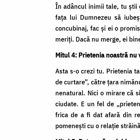
În adâncul inimii tale, tu șt
faţa lui Dumnezeu să iubeşti 
concubinaj, fac şi ei o promis
meriţi. Dacă nu merge, ei bine
Mitul 4: Prietenia noastră n
Asta s-o crezi tu. Prietenia t
de curtare”, către ţara nimănui
nenatural. Nici o mirare că s
ciudate. E un fel de „prieten
frica de a fi dat afară din r
pomeneşti cu o relaţie străin