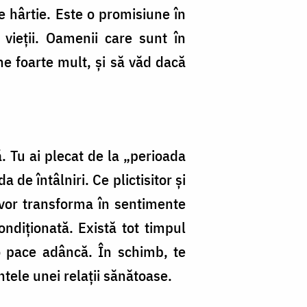
e hârtie. Este o promisiune în
l vieţii. Oamenii care sunt în
ine foarte mult, şi să văd dacă
ă. Tu ai plecat de la „perioada
 de întâlniri. Ce plictisitor şi
e vor transforma în sentimente
ondiţionată. Există tot timpul
i o pace adâncă. În schimb, te
tele unei relaţii sănătoase.