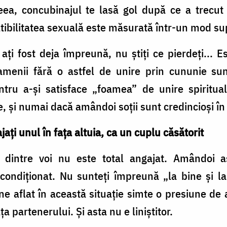
ceea, concubinajul te lasă gol după ce a trecut 
atibilitatea sexuală este măsurată într-un mod sup
aţi fost deja împreună, nu ştiţi ce pierdeţi... Es
amenii fără o astfel de unire prin cununie sun
tru a-şi satisface „foamea” de unire spiritua
ie, şi numai dacă amândoi soţii sunt credincioşi în
aţi unul în faţa altuia, ca un cuplu căsătorit
 dintre voi nu este total angajat. Amândoi aşt
ondiţionat. Nu sunteţi împreună „la bine şi la
e aflat în această situaţie simte o presiune de a
ţa partenerului. Şi asta nu e liniştitor.