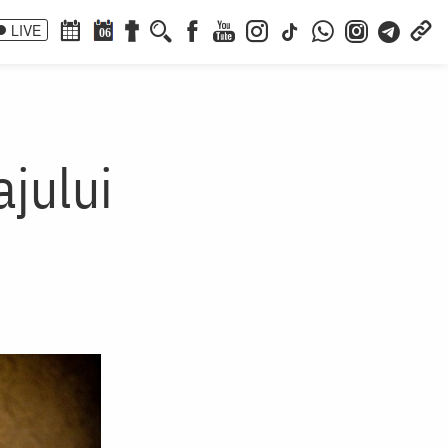
LIVE
06
ajului