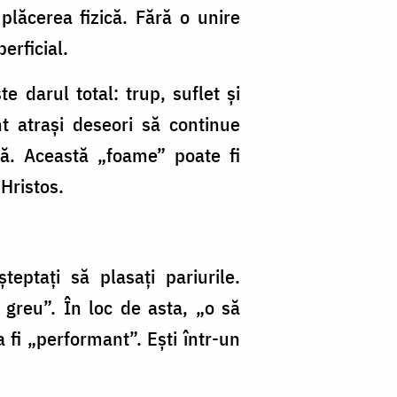
plăcerea fizică. Fără o unire
erficial.
te darul total: trup, suflet şi
t atraşi deseori să continue
lă. Această „foame” poate fi
 Hristos.
eptaţi să plasaţi pariurile.
 greu”. În loc de asta, „o să
 fi „performant”. Eşti într-un