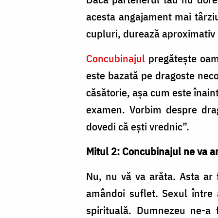
acesta angajament mai târziu
cupluri, durează aproximativ 
Concubinajul
pregăteşte oame
este bazată pe dragoste neco
căsătorie, aşa cum este înain
examen. Vorbim despre drago
dovedi că eşti vrednic”.
Mitul 2: Concubinajul ne va 
Nu, nu vă va arăta. Asta ar 
amândoi suflet. Sexul între 
spirituală. Dumnezeu ne-a 