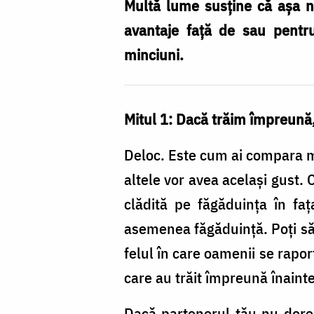
concubinajului
Multă lume susţine că aşa n
avantaje faţă de sau pentru
minciuni.
Mitul 1: Dacă trăim împreună,
Deloc. Este cum ai compara m
altele vor avea acelaşi gust. 
clădită pe făgăduinţa în fa
asemenea făgăduinţă. Poţi să r
felul în care oamenii se rapor
care au trăit împreună înaint
Dacă partenerul tău nu doreş