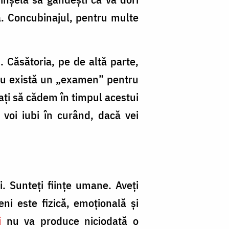
ă. Concubinajul, pentru multe
 Căsătoria, pe de altă parte,
 Nu există un „examen” pentru
aţi să cădem în timpul acestui
voi iubi în curând, dacă vei
. Sunteţi fiinţe umane. Aveţi
ni este fizică, emoţională şi
i
nu va produce niciodată o