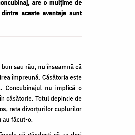
concubinaj, are o mulţime de
 dintre aceste avantaje sunt
t bun sau rău, nu înseamnă că
răirea împreună. Căsătoria este
a. Concubinajul nu implică o
 în căsătorie. Totul depinde de
s, rata divorţurilor cuplurilor
 au făcut-o.
înşela să gândeşti că va dori