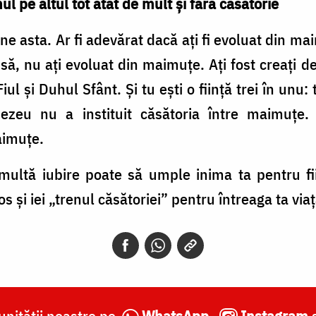
l pe altul tot atât de mult şi fără căsătorie
asta. Ar fi adevărat dacă aţi fi evoluat din maim
nsă, nu aţi evoluat din maimuţe. Aţi fost creaţ
iul şi Duhul Sfânt. Şi tu eşti o fiinţă trei în unu
ezeu nu a instituit căsătoria între maimuţ
aimuţe.
multă iubire poate să umple inima ta pentru fi
s şi iei „trenul căsătoriei” pentru întreaga ta via
nității noastre pe
WhatsApp
,
Instagram