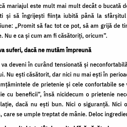
ii că mariajul este mult mai mult decât o bucată d
şi să îngrijeşti fiinţa iubită până la sfârşitu
iune: „Promit să fac tot ce pot, să am grijă de t
. Nu e ca şi cum am fi căsătoriţi, oricum”.
u va suferi, dacă ne mutăm împreună
a va deveni în curând tensionată şi neconfortabil
. Nu eşti căsătorit, dar nici nu mai eşti în perioada
imţămintele de prietenie şi cele confortabile s
ie cu beneficii”, însă nicidecum o prietenie nec
elaţie, dacă nu eşti bun. Nici o siguranţă. Nic
ă, care se umple treptat de mânie. Deloc ingredien