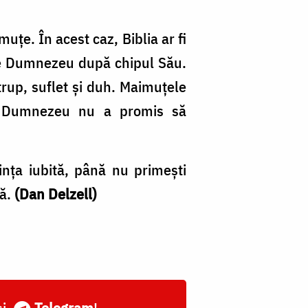
uţe. În acest caz, Biblia ar fi
i de Dumnezeu după chipul Său.
: trup, suflet şi duh. Maimuţele
e. Dumnezeu nu a promis să
inţa iubită, până nu primeşti
ţă.
(Dan Delzell)
și
Telegram
!