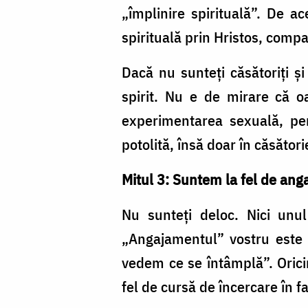
„împlinire spirituală”. De a
spirituală prin Hristos, comp
Dacă nu sunteţi căsătoriţi şi 
spirit. Nu e de mirare că o
experimentarea sexuală, pen
potolită, însă doar în căsător
Mitul 3: Suntem la fel de angaj
Nu sunteţi deloc. Nici unul
„Angajamentul” vostru este c
vedem ce se întâmplă”. Oricin
fel de cursă de încercare în fa