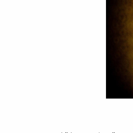
Cinci
mituri
ale