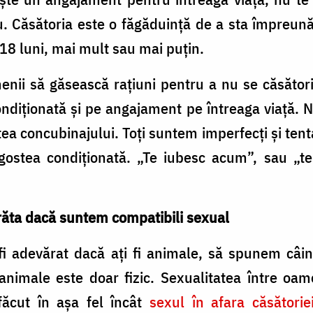
. Căsătoria este o făgăduinţă de a sta împreun
18 luni, mai mult sau mai puţin.
nii să găsească raţiuni pentru a nu se căsători.
ndiţionată şi pe angajament pe întreaga viaţă.
tea concubinajului. Toţi suntem imperfecţi şi tent
stea condiţionată. „Te iubesc acum”, sau „te 
arăta dacă suntem compatibili sexual
fi adevărat dacă aţi fi animale, să spunem câini
animale este doar fizic. Sexualitatea între oame
făcut în aşa fel încât
sexul în afara căsătorie