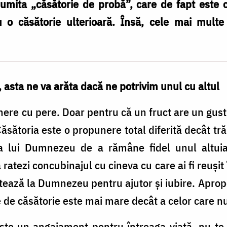
umita „căsătorie de probă”, care de fapt este 
 o căsătorie ulterioară. Însă, cele mai multe
 asta ne va arăta dacă ne potrivim unul cu altul
ere cu pere. Doar pentru că un fruct are un gus
Căsătoria este o propunere total diferită decât t
ţa lui Dumnezeu de a rămâne fidel unul altui
atezi concubinajul cu cineva cu care ai fi reuşit
tează la Dumnezeu pentru ajutor şi iubire. Apropo
e de căsătorie este mai mare decât a celor care nu
te un angajament pentru întreaga viaţă, nu te 