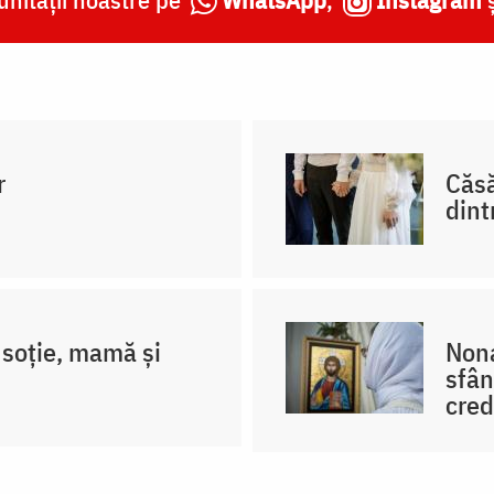
r
Căsă
dint
soție, mamă și
Nona
sfân
cred