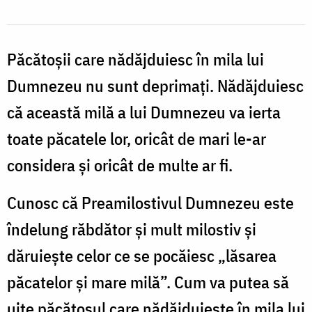
Păcătoșii care nădăjduiesc în mila lui
Dumnezeu nu sunt deprimați. Nădăjduiesc
că această milă a lui Dumnezeu va ierta
toate păcatele lor, oricât de mari le-ar
considera și oricât de multe ar fi.
Cunosc că Preamilostivul Dumnezeu este
îndelung răbdător și mult milostiv și
dăruiește celor ce se pocăiesc „lăsarea
păcatelor și mare milă”. Cum va putea să
uite păcătosul care nădăjduiește în mila lui