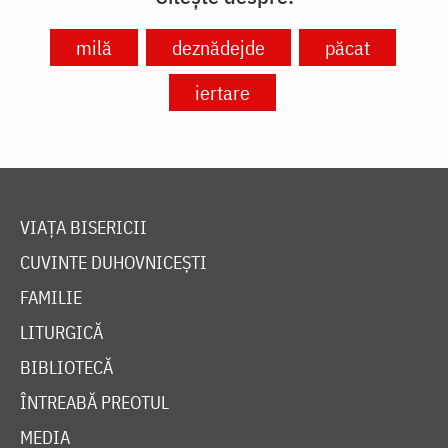
milă
deznădejde
păcat
iertare
VIAȚA BISERICII
CUVINTE DUHOVNICEȘTI
FAMILIE
LITURGICĂ
BIBLIOTECĂ
ÎNTREABĂ PREOTUL
MEDIA