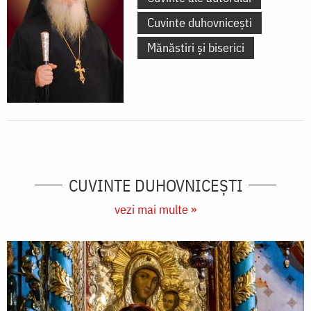
Cuvinte duhovnicești
Mănăstiri și biserici
CUVINTE DUHOVNICEȘTI
vezi mai multe »