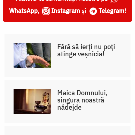
WhatsApp
,
Instagram
și
Telegram
!
Fără să ierți nu poți
atinge veșnicia!
Maica Domnului,
singura noastră
nădejde