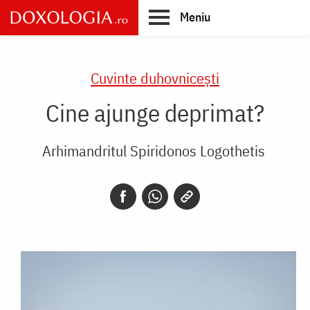
Skip
Meniu
to
main
Main
content
navigation
Cuvinte duhovnicești
Cine ajunge deprimat?
Arhimandritul Spiridonos Logothetis