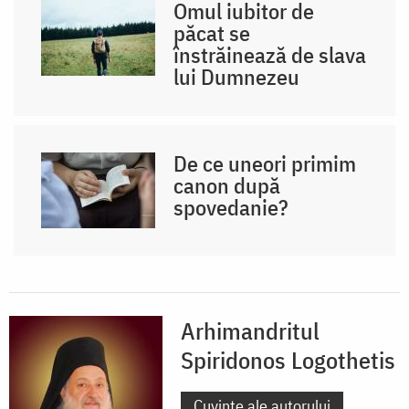
Omul iubitor de
păcat se
înstrăinează de slava
lui Dumnezeu
De ce uneori primim
canon după
spovedanie?
Arhimandritul
Spiridonos Logothetis
Cuvinte ale autorului