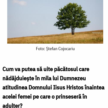
Foto:
Foto: Ștefan Cojocariu
Ștefan
Cojocariu
Cum va putea să uite păcătosul care
nădăjduiește în mila lui Dumnezeu
atitudinea Domnului Iisus Hristos înaintea
acelei femei pe care o prinseseră în
adulter?