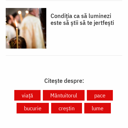
Condiția ca să luminezi
este să știi să te jertfești
Citește despre:
viață
Mântuitorul
pace
bucurie
creștin
lume