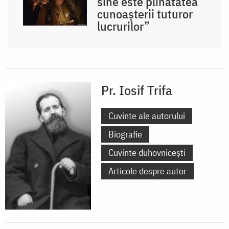
sine este plinătatea
cunoașterii tuturor
lucrurilor”
Pr. Iosif Trifa
Cuvinte ale autorului
Biografie
Cuvinte duhovnicești
Articole despre autor