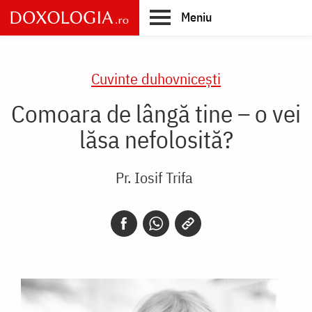
Skip
Meniu
to
main
Main
content
navigation
Cuvinte duhovnicești
Comoara de lângă tine – o vei
lăsa nefolosită?
Pr. Iosif Trifa