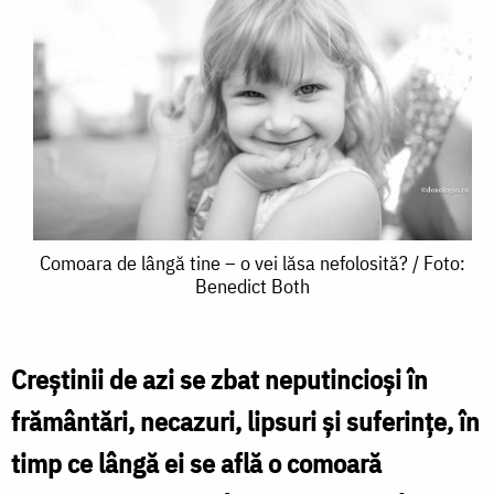
Comoara
Comoara de lângă tine – o vei lăsa nefolosită? / Foto:
Benedict Both
de
lângă
tine
Creștinii de azi se zbat neputincioși în
–
frământări, necazuri, lipsuri și suferințe, în
o
timp ce lângă ei se află o comoară
vei