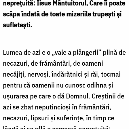
neprețuită: Iisus Mântuitorul, Care îi poate
lăsa
scăpa îndată de toate mizeriile trupești și
nefolosită?
sufletești.
/
Foto:
Benedict
Lumea de azi e o „vale a plângerii” plină de
Both
necazuri, de frământări, de oameni
necăjiţi, nervoşi, îndărătnici şi răi, tocmai
pentru că oamenii nu cunosc odihna şi
uşurarea pe care o dă Domnul. Creştinii de
azi se zbat neputincioşi în frământări,
necazuri, lipsuri şi suferinţe, în timp ce
lângă ei se află o comoară nepreţuită: