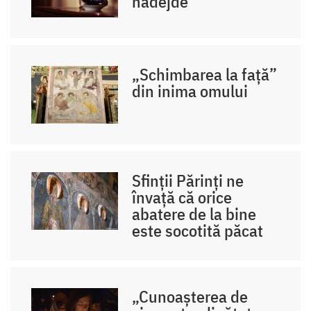
nădejde
„Schimbarea la față”
din inima omului
Sfinții Părinți ne
învață că orice
abatere de la bine
este socotită păcat
„Cunoașterea de