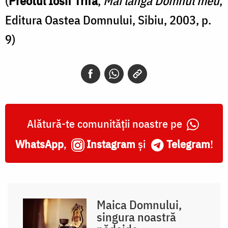
(
Preotul Iosif Trifa
,
Mai lângă Domnul meu
,
Editura Oastea Domnului, Sibiu, 2003, p.
9)
Alătură-te comunității noastre pe
WhatsApp
,
Instagram
și
Telegram
!
Maica Domnului,
singura noastră