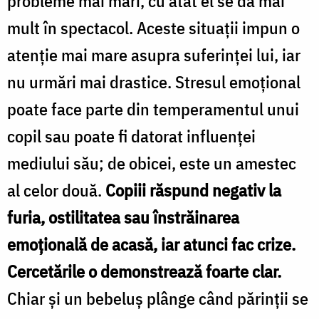
probleme mai mari, cu atât el se dă mai
mult în spectacol. Aceste situații impun o
atenție mai mare asupra suferinței lui, iar
nu urmări mai drastice. Stresul emoțional
poate face parte din temperamentul unui
copil sau poate fi datorat influenței
mediului său; de obicei, este un amestec
al celor două.
Copiii răspund negativ la
furia, ostilitatea sau înstrăinarea
emoțională de acasă, iar atunci fac crize.
Cercetările o demonstrează foarte clar.
Chiar și un bebeluș plânge când părinții se