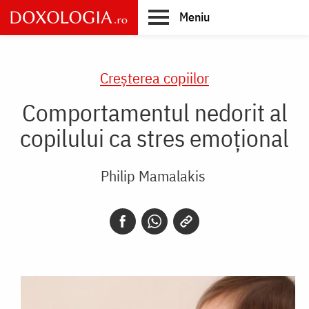
Skip
Meniu
to
main
Main
content
navigation
Creşterea copiilor
Comportamentul nedorit al
copilului ca stres emoțional
Philip Mamalakis