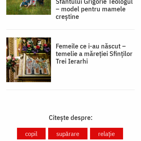
Sfântului Grigorie Teologul
– model pentru mamele
creștine
Femeile ce i-au născut –
temelie a măreției Sfinților
Trei Ierarhi
Citește despre:
copil
supărare
relație