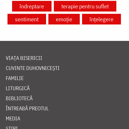
îndreptare
terapie pentru suflet
sentiment
emoție
înțelegere
VIAȚA BISERICII
CUVINTE DUHOVNICEȘTI
FAMILIE
LITURGICĂ
BIBLIOTECĂ
ÎNTREABĂ PREOTUL
MEDIA
ȘTIRI