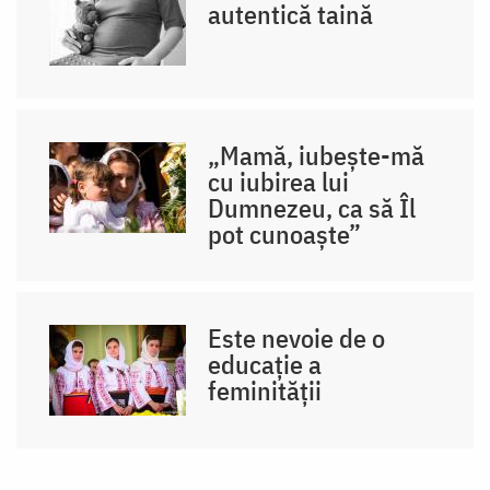
autentică taină
„Mamă, iubește-mă
cu iubirea lui
Dumnezeu, ca să Îl
pot cunoaște”
Este nevoie de o
educație a
feminității