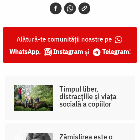
Alătură-te comunității noastre pe
WhatsApp
,
Instagram
și
Telegram
!
Timpul liber,
distracțiile și viața
socială a copiilor
Zămislirea este o