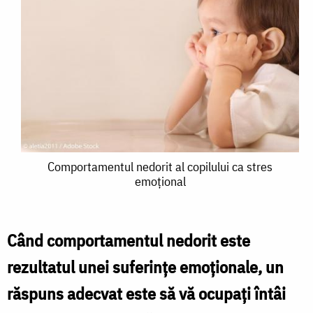
Comportamentul
Comportamentul nedorit al copilului ca stres
emoțional
nedorit
al
copilului
Când comportamentul nedorit este
ca
rezultatul unei suferințe emoționale, un
stres
răspuns adecvat este să vă ocupați întâi
emoțional