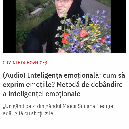
CUVINTE DUHOVNICEȘTI
(Audio) Inteligența emoțională: cum să
exprim emoțiile? Metodă de dobândire
a inteligenței emoționale
„Un gând pe zi din gândul Maicii Siluana”, ediție
adăugită cu sfinții zilei.