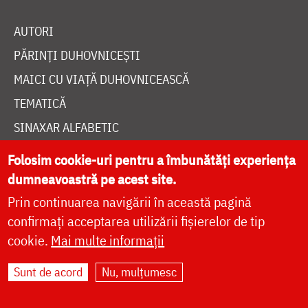
AUTORI
PĂRINȚI DUHOVNICEȘTI
MAICI CU VIAȚĂ DUHOVNICEASCĂ
TEMATICĂ
SINAXAR ALFABETIC
MĂNĂSTIRI ȘI BISERICI
Folosim cookie-uri pentru a îmbunătăți experiența
CALENDAR ORTODOX
dumneavoastră pe acest site.
WIDGET DOXOLOGIA
Prin continuarea navigării în această pagină
confirmați acceptarea utilizării fișierelor de tip
RADIO DOXOLOGIA
cookie.
Mai multe informații
Sunt de acord
Nu, mulțumesc