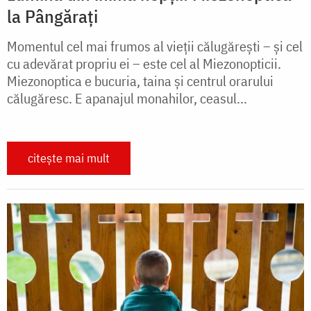
la Pângărați
Momentul cel mai frumos al vieţii călugăreşti – şi cel
cu adevărat propriu ei – este cel al Miezonopticii.
Miezonoptica e bucuria, taina şi centrul orarului
călugăresc. E apanajul monahilor, ceasul...
citește mai mult