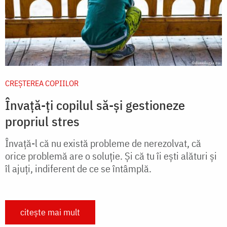
CREŞTEREA COPIILOR
Învață-ți copilul să-și gestioneze
propriul stres
Învață-l că nu există probleme de nerezolvat, că
orice problemă are o soluție. Și că tu îi ești alături și
îl ajuți, indiferent de ce se întâmplă.
citește mai mult