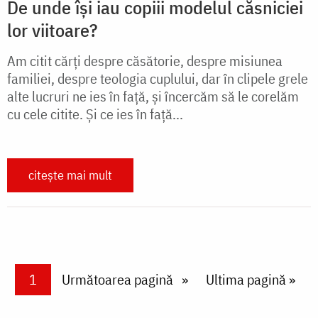
De unde își iau copiii modelul căsniciei
lor viitoare?
Am citit cărți despre căsătorie, despre misiunea
familiei, despre teologia cuplului, dar în clipele grele
alte lucruri ne ies în față, și încercăm să le corelăm
cu cele citite. Și ce ies în față...
citește mai mult
Paginare
Current page
1
Next page
Următoarea pagină
Last page
Ultima pagină »