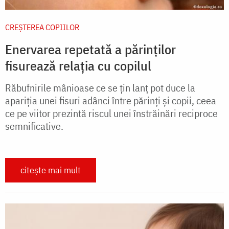
CREŞTEREA COPIILOR
Enervarea repetată a părinților
fisurează relația cu copilul
Răbufnirile mânioase ce se țin lanț pot duce la
apariția unei fisuri adânci între părinți și copii, ceea
ce pe viitor prezintă riscul unei înstrăinări reciproce
semnificative.
citește mai mult