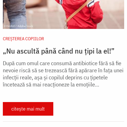
CREŞTEREA COPIILOR
„Nu ascultă până când nu țipi la el!”
După cum omul care consumă antibiotice fără să fie
nevoie riscă să se trezească fără apărare în fața unei
infecții reale, așa și copilul deprins cu țipetele
încetează să mai reacționeze la emoțiile...
citește mai mult