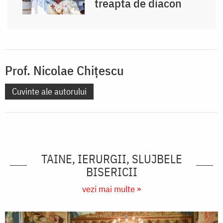
treapta de diacon
Prof. Nicolae Chițescu
Cuvinte ale autorului
TAINE, IERURGII, SLUJBELE
BISERICII
vezi mai multe »