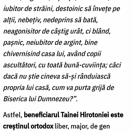
iubitor de străini, destoinic să înveţe pe
alţii, nebeţiv, nedeprins să bată,
neagonisitor de câştig urât, ci blând,
paşnic, neiubitor de argint, bine
chivernisind casa lui, având copii
ascultători, cu toată bună-cuviinţa; căci
dacă nu ştie cineva să-şi rânduiască
propria lui casă, cum va purta grijă de
Biserica lui Dumnezeu?”
.
Astfel,
beneficiarul Tainei Hirotoniei este
creștinul ortodox
liber, major, de gen