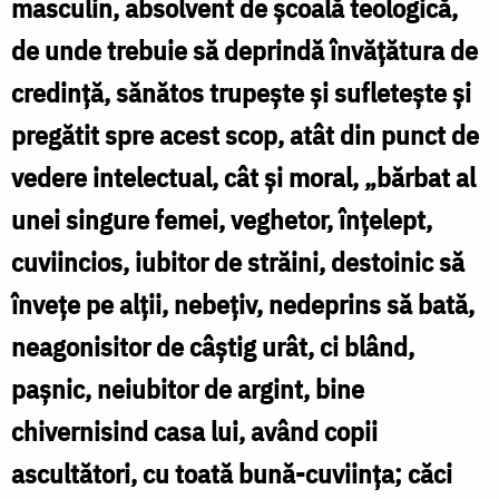
masculin, absolvent de școală teologică,
se
de unde trebuie să deprindă învățătura de
pregătesc
credință, sănătos trupește și sufletește și
pentru
pregătit spre acest scop, atât din punct de
Taina
vedere intelectual, cât și moral, „bărbat al
Hirotoniei
unei singure femei, veghetor, înţelept,
/
cuviincios, iubitor de străini, destoinic să
Foto:
înveţe pe alţii, nebeţiv, nedeprins să bată,
Ștefan
neagonisitor de câştig urât, ci blând,
Cojocariu
paşnic, neiubitor de argint, bine
chivernisind casa lui, având copii
ascultători, cu toată bună-cuviinţa; căci