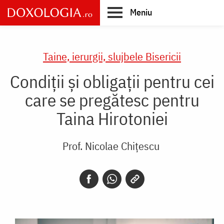
Skip
Meniu
to
main
Main
content
navigation
Taine, ierurgii, slujbele Bisericii
Condiții și obligații pentru cei
care se pregătesc pentru
Taina Hirotoniei
Prof. Nicolae Chițescu