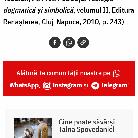
dogmatică și simbolică
, volumul II, Editura
Renașterea, Cluj-Napoca, 2010, p. 243)
Alătură-te comunității noastre pe
WhatsApp
,
Instagram
și
Telegram
!
Cine poate săvârși
Taina Spovedaniei