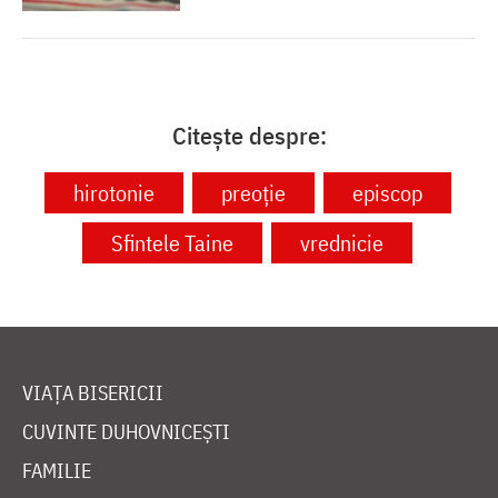
Citește despre:
hirotonie
preoție
episcop
Sfintele Taine
vrednicie
VIAȚA BISERICII
CUVINTE DUHOVNICEȘTI
FAMILIE