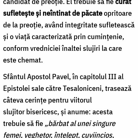
candidat de preoție. El trebuie să fie
curat
sufletește și neîntinat de păcate
opritoare
de la preoție, având integritate sufletească
și o viață caracterizată prin cumințenie,
conform vredniciei înaltei slujiri la care
este chemat.
Sfântul Apostol Pavel, în capitolul III al
Epistolei sale către Tesaloniceni, trasează
câteva cerințe pentru viitorul
slujitor bisericesc, și anume: acesta
trebuie să fie
„bărbat al unei singure
femei, veghetor, înţelept, cuviincios,