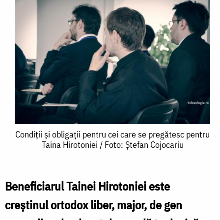
Condiții
Condiții și obligații pentru cei care se pregătesc pentru
Taina Hirotoniei / Foto: Ștefan Cojocariu
și
obligații
pentru
Beneficiarul Tainei Hirotoniei este
cei
creștinul ortodox liber, major, de gen
care