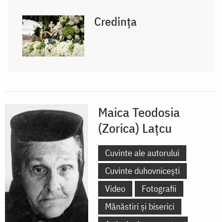
Credința
Maica Teodosia
(Zorica) Lațcu
Cuvinte ale autorului
Cuvinte duhovnicești
Video
Fotografii
Mănăstiri și biserici