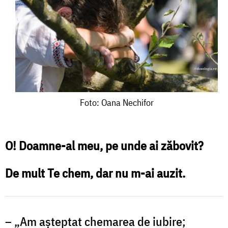
Foto:
Foto: Oana Nechifor
Oana
Nechifor
O! Doamne-al meu, pe unde ai zăbovit?
De mult Te chem, dar nu m-ai auzit.
– „Am aşteptat chemarea de iubire;