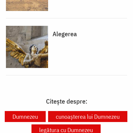
Alegerea
Citește despre:
Dumnezeu
cunoașterea lui Dumnezeu
legătura cu Dumnezeu