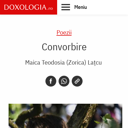
Skip
Meniu
to
main
Main
content
navigation
Poezii
Convorbire
Maica Teodosia (Zorica) Lațcu