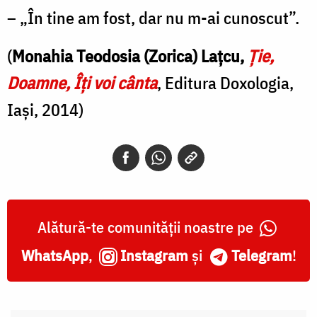
– „În tine am fost, dar nu m-ai cunoscut”.
(
Monahia Teodosia (Zorica) Lațcu,
Ție,
Doamne, Îți voi cânta
, Editura Doxologia,
Iași, 2014)
Alătură-te comunității noastre pe
WhatsApp
,
Instagram
și
Telegram
!