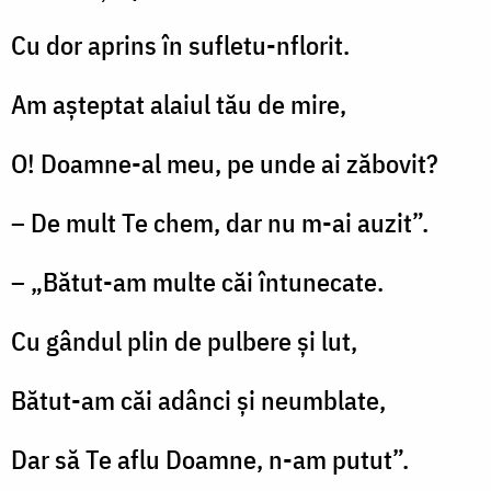
Cu dor aprins în sufletu-nflorit.
Am aşteptat alaiul tău de mire,
O! Doamne-al meu, pe unde ai zăbovit?
– De mult Te chem, dar nu m-ai auzit”.
– „Bătut-am multe căi întunecate.
Cu gândul plin de pulbere şi lut,
Bătut-am căi adânci şi neumblate,
Dar să Te aflu Doamne, n-am putut”.