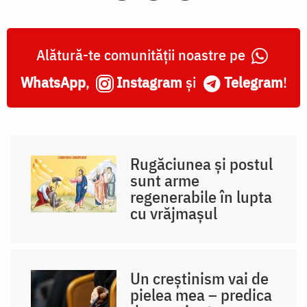
Alătură-te comunității noastre pe
WhatsApp
,
Instagram
și
Telegram
!
Rugăciunea și postul
sunt arme
regenerabile în lupta
cu vrăjmașul
Un creștinism vai de
pielea mea – predica