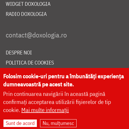
WIDGET DOXOLOGIA
RADIO DOXOLOGIA
DESPRE NOI
POLITICA DE COOKIES
DONEAZĂ ONLINE PENTRU CATEDRALA NAȚIONALĂ
Folosim cookie-uri pentru a îmbunătăți experiența
dumneavoastră pe acest site.
Prin continuarea navigării în această pagină
LIVE
confirmați acceptarea utilizării fișierelor de tip
cookie.
Mai multe informații
Site dezvoltat de
DOXOLOGIA MEDIA
,
Sunt de acord
Nu, mulțumesc