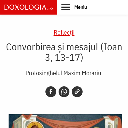
Skip
Meniu
to
main
Main
content
navigation
Reflecții
Convorbirea și mesajul (Ioan
3, 13-17)
Protosinghelul Maxim Morariu