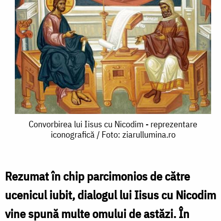
Convorbirea
Convorbirea lui Iisus cu Nicodim - reprezentare
iconografică / Foto: ziarullumina.ro
lui
Iisus
cu
Rezumat în chip parcimonios de către
Nicodim
ucenicul iubit, dialogul lui Iisus cu Nicodim
-
vine spună multe omului de astăzi. În