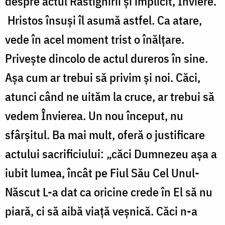
despre actul Răstignirii și implicit, Înviere.
Hristos însuși îl asumă astfel. Ca atare,
vede în acel moment trist o înălțare.
Privește dincolo de actul dureros în sine.
Așa cum ar trebui să privim și noi. Căci,
atunci când ne uităm la cruce, ar trebui să
vedem Învierea. Un nou început, nu
sfârșitul. Ba mai mult, oferă o justificare
actului sacrificiului: „căci Dumnezeu aşa a
iubit lumea, încât pe Fiul Său Cel Unul-
Născut L-a dat ca oricine crede în El să nu
piară, ci să aibă viaţă veşnică. Căci n-a