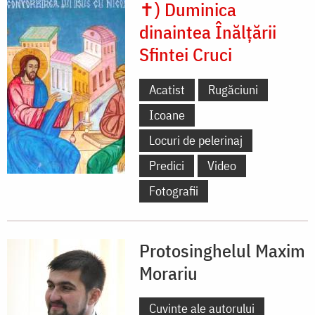
✝) Duminica
dinaintea Înălțării
Sfintei Cruci
Acatist
Rugăciuni
Icoane
Locuri de pelerinaj
Predici
Video
Fotografii
Protosinghelul Maxim
Morariu
Cuvinte ale autorului