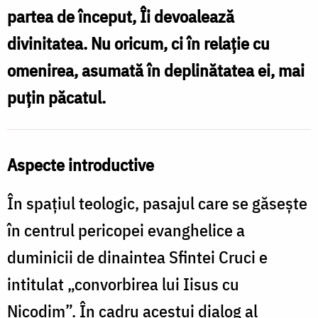
reprezentare
partea de început, Îi devoalează
iconografică
divinitatea. Nu oricum, ci în relație cu
/
omenirea, asumată în deplinătatea ei, mai
Foto:
puțin păcatul.
ziarullumina.ro
Aspecte introductive
În spațiul teologic, pasajul care se găsește
în centrul pericopei evanghelice a
duminicii de dinaintea Sfintei Cruci e
intitulat „convorbirea lui Iisus cu
Nicodim”. În cadru acestui dialog al