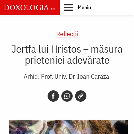
Skip
Meniu
to
main
Main
content
navigation
Reflecții
Jertfa lui Hristos – măsura
prieteniei adevărate
Arhid. Prof. Univ. Dr. Ioan Caraza