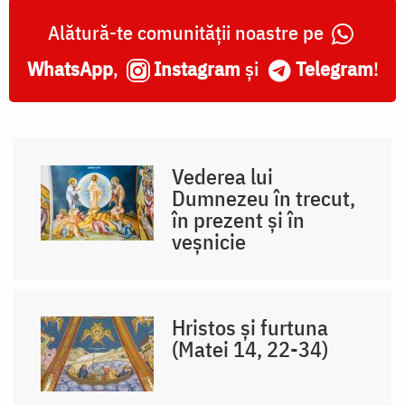
Alătură-te comunității noastre pe
WhatsApp
,
Instagram
și
Telegram
!
Vederea lui
Dumnezeu în trecut,
în prezent și în
veșnicie
Hristos și furtuna
(Matei 14, 22-34)