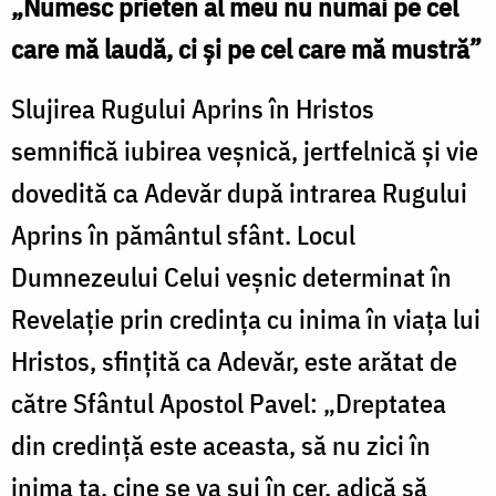
„Numesc prieten al meu nu numai pe cel
care mă laudă, ci și pe cel care mă mustră”
Slujirea Rugului Aprins în Hristos
semnifică iubirea veș­ni­că, jertfelnică și vie
dovedită ca Adevăr după intrarea Rugului
Aprins în pământul sfânt. Locul
Dumnezeului Celui veșnic determinat în
Revelație prin credința cu inima în viața lui
Hristos, sfințită ca Adevăr, este arătat de
către Sfântul Apostol Pavel: „Dreptatea
din credință este aceasta, să nu zici în
inima ta, ci­ne se va sui în cer, adică să