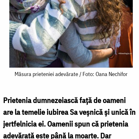
Măsura
Măsura prieteniei adevărate / Foto: Oana Nechifor
prieteniei
adevărate
Prietenia dumnezeiască față de oameni
/
are la temelie iubirea Sa veșnică și unică în
Foto:
jertfelnicia ei. Oamenii spun că prietenia
Oana
adevărată este până la moarte. Dar
Nechifor