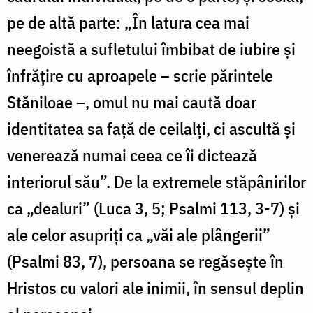
pe de altă parte: „În latura cea mai
neegoistă a sufletului îmbibat de iubire și
înfrățire cu aproapele – scrie părintele
Stăniloae –, omul nu mai caută doar
identitatea sa față de ceilalți, ci ascultă și
venerează numai ceea ce îi dictează
interiorul său”. De la extremele stăpânirilor
ca „dealuri” (Luca 3, 5; Psalmi 113, 3-7) și
ale celor asupriți ca „văi ale plângerii”
(Psalmi 83, 7), persoana se regăsește în
Hristos cu valori ale inimii, în sensul deplin