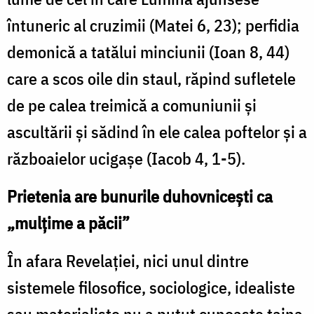
întuneric al cruzimii (Matei 6, 23); perfidia
demonică a tatălui minciunii (Ioan 8, 44)
care a scos oile din staul, răpind sufletele
de pe calea treimică a comuniunii și
ascultării și sădind în ele calea poftelor și a
războaielor ucigașe (Iacob 4, 1-5).
Prietenia are bunurile duhovnicești ca
„mulțime a păcii”
În afara Revelației, nici unul dintre
sistemele filosofice, sociologice, idealiste
sau materialiste nu a putut cunoaște taina