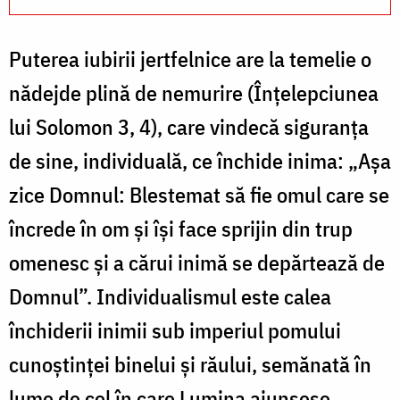
Puterea iubirii jertfelnice are la temelie o
nădejde plină de nemurire (Înțelepciunea
lui Solomon 3, 4), care vindecă siguranța
de sine, individuală, ce închide inima: „Așa
zice Domnul: Blestemat să fie omul care se
încrede în om și își face sprijin din trup
omenesc și a cărui inimă se depărtează de
Domnul”. Individualismul este calea
închiderii inimii sub imperiul pomului
cunoștinței binelui și răului, semănată în
lume de cel în care Lumina ajunsese