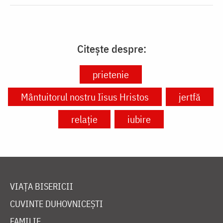
Citește despre:
prietenie
Mântuitorul nostru Iisus Hristos
jertfă
relație
iubire
VIAȚA BISERICII
CUVINTE DUHOVNICEȘTI
FAMILIE