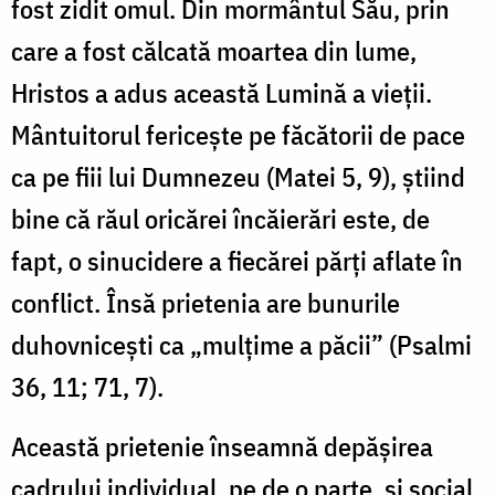
fost zidit omul. Din mormântul Său, prin
care a fost călcată moartea din lume,
Hristos a adus această Lumină a vieții.
Mântuitorul fericește pe făcătorii de pace
ca pe fiii lui Dumnezeu (Matei 5, 9), știind
bine că răul oricărei încăierări este, de
fapt, o sinucidere a fiecă­rei părți aflate în
conflict. Însă prietenia are bunurile
duhovni­cești ca „mulțime a păcii” (Psalmi
36, 11; 71, 7).
Această prietenie înseamnă depășirea
cadrului individual, pe de o parte, și social,