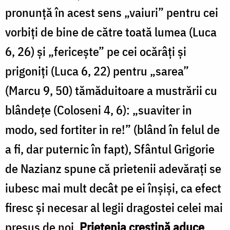
pronunță în acest sens „vaiuri” pentru cei
vorbiți de bine de către toată lumea (Luca
6, 26) și „feri­cește” pe cei ocărâți și
prigoniți (Luca 6, 22) pentru „sarea”
(Marcu 9, 50) tămăduitoare a mustrării cu
blândețe (Coloseni 4, 6): „suaviter in
modo, sed fortiter in re!” (blând în felul de
a fi, dar puternic în fapt), Sfântul Grigorie
de Nazianz spune că prietenii adevărați se
iubesc mai mult decât pe ei înșiși, ca efect
firesc și necesar al legii dragostei celei mai
presus de noi.
Prietenia creștină aduce