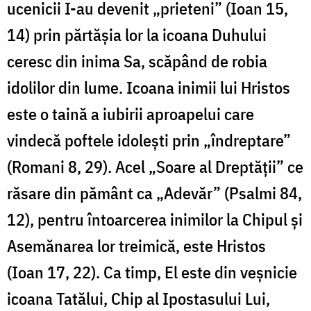
ucenicii I-au devenit „prieteni” (Ioan 15,
14) prin părtășia lor la icoana Duhului
ceresc din inima Sa, scăpând de robia
idolilor din lume. Icoana inimii lui Hristos
este o taină a iubirii aproapelui care
vindecă poftele idolești prin „îndreptare”
(Romani 8, 29). Acel „Soare al Dreptății” ce
răsare din pământ ca „Adevăr” (Psalmi 84,
12), pentru întoarcerea inimilor la Chipul și
Asemănarea lor treimică, este Hristos
(Ioan 17, 22). Ca timp, El este din veșnicie
icoana Tatălui, Chip al Ipostasului Lui,