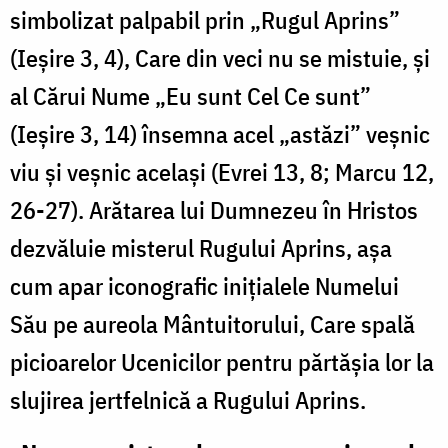
simbolizat palpabil prin „Rugul Aprins”
(Ieșire 3, 4), Care din veci nu se mistuie, și
al Cărui Nume „Eu sunt Cel Ce sunt”
(Ieșire 3, 14) însemna acel „astăzi” veșnic
viu și veșnic același (Evrei 13, 8; Marcu 12,
26-27). Arătarea lui Dumnezeu în Hristos
dezvăluie misterul Rugului Aprins, așa
cum apar iconografic inițialele Numelui
Său pe aureola Mântui­torului, Care spală
picioarelor Ucenicilor pentru părtășia lor la
slujirea jertfelnică a Rugului Aprins.