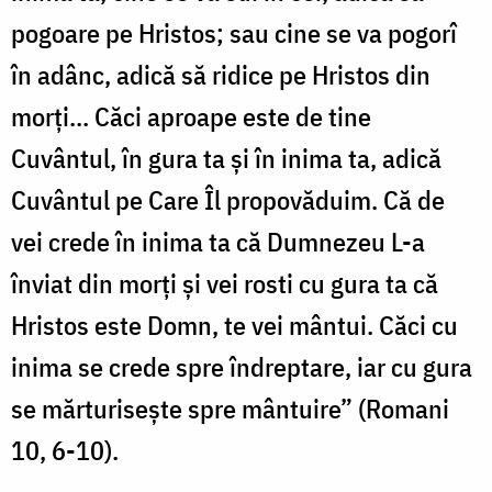
pogoare pe Hristos; sau cine se va pogorî
în adânc, adică să ridice pe Hristos din
morți... Căci aproape este de tine
Cuvântul, în gura ta și în inima ta, adică
Cuvântul pe Care Îl propovăduim. Că de
vei crede în inima ta că Dumnezeu L-a
înviat din morți și vei rosti cu gura ta că
Hristos este Domn, te vei mântui. Căci cu
inima se crede spre îndreptare, iar cu gura
se mărtu­risește spre mântuire” (Romani
10, 6-10).