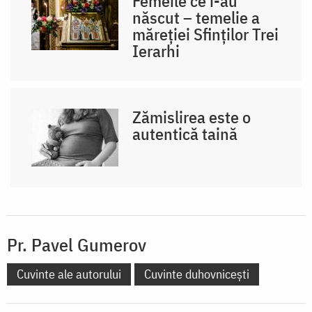
Femeile ce i-au
născut – temelie a
măreției Sfinților Trei
Ierarhi
Zămislirea este o
autentică taină
Pr. Pavel Gumerov
Cuvinte ale autorului
Cuvinte duhovnicești