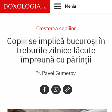
Skip
Meniu
to
main
Main
content
navigation
Creşterea copiilor
Copiii se implică bucuroși în
treburile zilnice făcute
împreună cu părinții
Pr. Pavel Gumerov