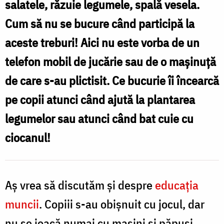
salatele, răzuie legumele, spală vesela.
zilnice
Cum să nu se bucure când participă la
făcute
aceste treburi! Aici nu este vorba de un
împreună
telefon mobil de jucărie sau de o maşinuţă
cu
de care s-au plictisit. Ce bucurie îi încearcă
părinții
pe copii atunci când ajută la plantarea
/
legumelor sau atunci când bat cuie cu
Foto:
ciocanul!
Alena
Ozerova
Aş vrea să discutăm şi despre
educaţia
muncii
. Copiii s-au obişnuit cu jocul, dar
nu se joacă numai cu maşini şi păpuşi.