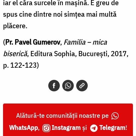
iar el căra surcele în maşină. E greu de
spus cine dintre noi simţea mai multă
plăcere.
(
Pr. Pavel Gumerov
,
Familia – mica
biserică
, Editura Sophia, București, 2017,
p. 122-123)
Alătură-te comunității noastre pe
WhatsApp
,
Instagram
și
Telegram
!