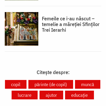
Femeile ce i-au născut –
temelie a măreției Sfinților
Trei Ierarhi
Citește despre:
copil
părinte (de copil)
muncă
lucrare
ajutor
educație