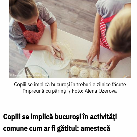
Copiii
Copiii se implică bucuroși în treburile zilnice făcute
împreună cu părinții / Foto: Alena Ozerova
se
implică
bucuroși
Copiii se implică bucuroşi în activităţi
în
comune cum ar fi gătitul: amestecă
treburile