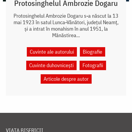
Protosinghelul Ambrozie Dogaru
Protosinghelul Ambrozie Dogaru s-a născut la 13
mai 1923 în satul Lunca-Vânători, județul Neamț,
și a intrat în monahism în anul 1951, la
Mănăstirea...
Cuvinte ale autorului
Biografie
Cuvinte duhovnicești
Fotografii
Articole despre autor
VIAȚA BISERICII