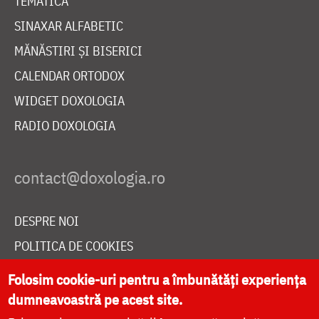
TEMATICĂ
SINAXAR ALFABETIC
MĂNĂSTIRI ȘI BISERICI
CALENDAR ORTODOX
WIDGET DOXOLOGIA
RADIO DOXOLOGIA
DESPRE NOI
POLITICA DE COOKIES
DONEAZĂ ONLINE PENTRU CATEDRALA NAȚIONALĂ
Folosim cookie-uri pentru a îmbunătăți experiența
dumneavoastră pe acest site.