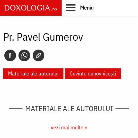
Skip
Meniu
to
main
Main
content
navigation
Pr. Pavel Gumerov
Materiale ale autorului
Cuvinte duhovnicești
MATERIALE ALE AUTORULUI
vezi mai multe »