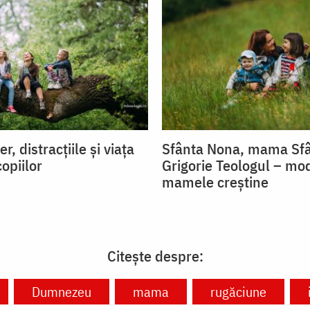
r, distracțiile și viața
Sfânta Nona, mama Sfâ
copiilor
Grigorie Teologul – mo
mamele creștine
Citește despre:
Dumnezeu
mama
rugăciune