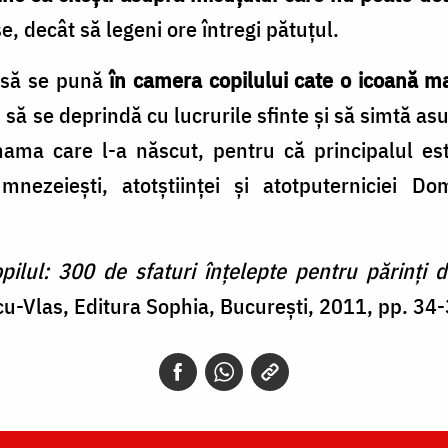
e, decât să legeni ore întregi pătuțul.
t să se pună
în camera copilului cate o icoană m
ă se deprindă cu lucrurile sfinte şi să simtă asu
ma care l-a născut, pentru că principalul est
nezeieşti, atotştiinţei şi atotputerniciei Do
ul: 300 de sfaturi înțelepte pentru părinți de
u-Vlas, Editura Sophia, București, 2011, pp. 34-