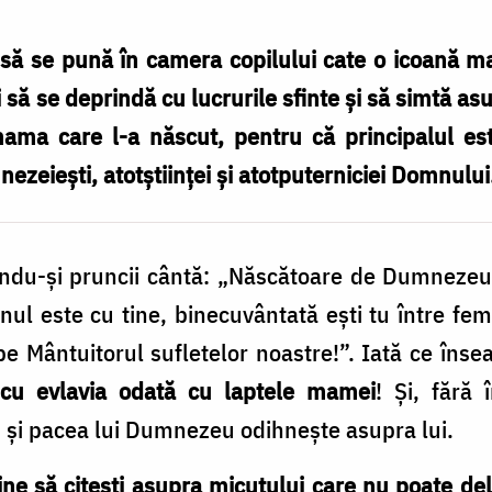
 să se pună în camera copilului cate o icoană mare
ă se deprindă cu lucrurile sfinte și să simtă asu
ma care l-a născut, pentru că principalul est
zeiești, atotștiinței și atotputerniciei Domnului
ndu-şi pruncii cântă: „Născătoare de Dumnezeu 
nul este cu tine, binecuvântată eşti tu între fe
 pe Mântuitorul sufletelor noastre!”. Iată ce î
 cu evlavia odată cu laptele mamei
! Şi, fără 
, şi pacea lui Dumnezeu odihneşte asupra lui.
ine să citeşti asupra micuţului care nu poate de