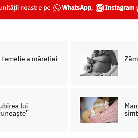
nității noastre pe
WhatsApp
,
Instagram
 temelie a măreției
Zămi
birea lui
Mama
cunoaște”
simt