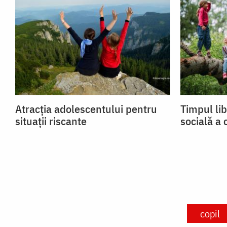
Atracția adolescentului pentru
Timpul libe
situații riscante
socială a 
copil