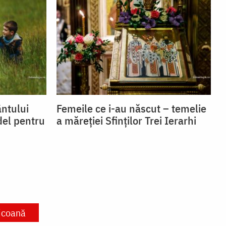
ntului
Femeile ce i-au născut – temelie
del pentru
a măreției Sfinților Trei Ierarhi
icoană