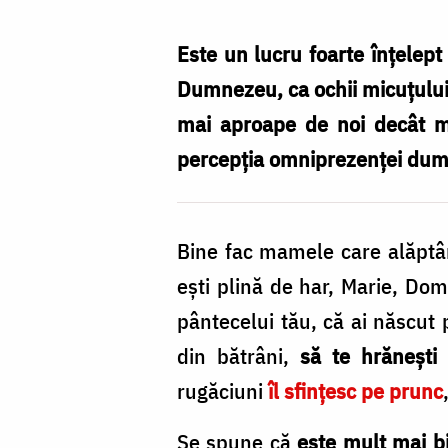
hrănește
cu
Este un lucru foarte înțelept
evlavia
Dumnezeu, ca ochii micuțului s
odată
mai aproape de noi decât ma
cu
percepția omniprezenței dumne
laptele
mamei
Bine fac mamele care alăptâ
/
eşti plină de har, Marie, Dom
Foto:
pântecelui tău, că ai născut
Oana
din bătrâni,
să te hrănești
Nechifor
rugăciuni
îl sfinţesc pe prunc
Se spune că
este mult mai b