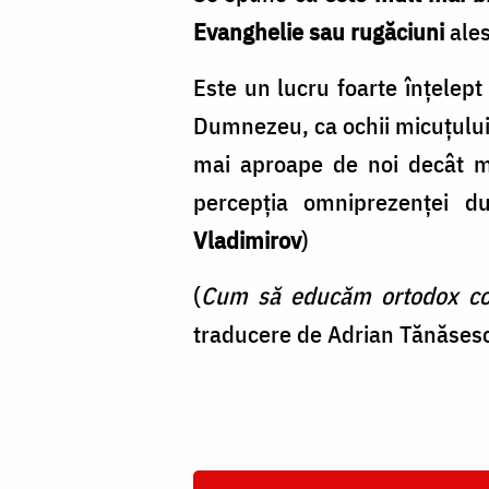
Evanghelie sau rugăciuni
ales
Este un lucru foarte înţelep
Dumnezeu, ca ochii micuţului s
mai aproape de noi decât ma
percepţia omniprezenţei dum
Vladimirov
)
(
Cum să educăm ortodox copil
traducere de Adrian Tănăsesc