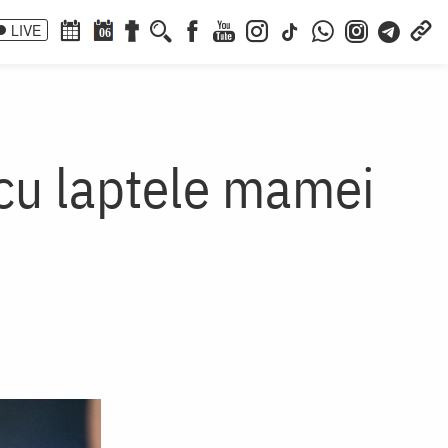
LIVE
06
 cu laptele mamei