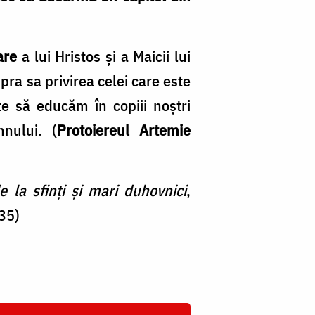
are
a lui Hristos şi a Maicii lui
pra sa privirea celei care este
e să educăm în copiii noştri
mnului. (
Protoiereul Artemie
 la sfinți și mari duhovnici
,
35)