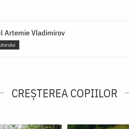
ul Artemie Vladimirov
utorului
CREŞTEREA COPIILOR