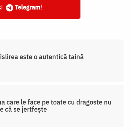
și
Telegram
!
slirea este o autentică taină
 care le face pe toate cu dragoste nu
e că se jertfește