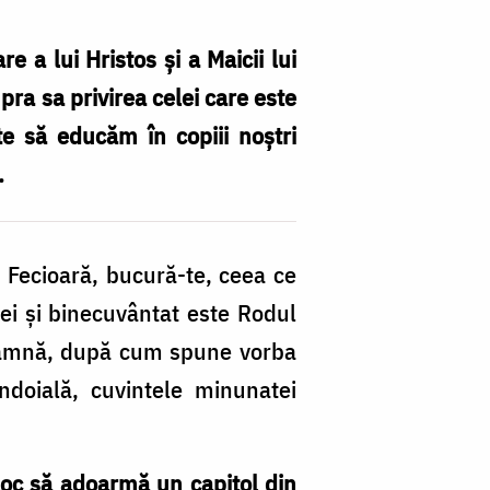
 a lui Hristos și a Maicii lui
pra sa privirea celei care este
e să educăm în copiii noștri
.
Fecioară, bucură-te, ceea ce
mei şi binecuvântat este Rodul
nseamnă, după cum spune vorba
îndoială, cuvintele minunatei
loc să adoarmă un capitol din