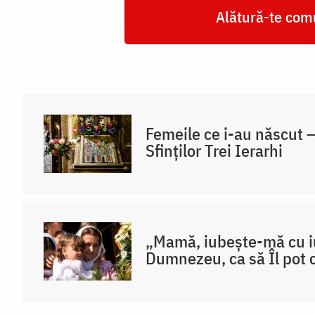
Alătură-te comu
Femeile ce i-au născut –
Sfinților Trei Ierarhi
„Mamă, iubește-mă cu iu
Dumnezeu, ca să Îl pot 